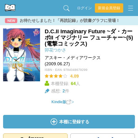
ログイン
新規会員登録
お待たせしました！「再読記録」が読書グラフに登場！
NEW
D.C.II Imaginary Future ~ダ・カー
ポII イマジナリー フューチャー~(5)
(電撃コミックス)
卯花つかさ
アスキー・メディアワークス
(2009.06.27)
ISBN・EAN:
9784048679299
4.09
本棚登録:
64
人
感想:
2
件
Kindle版
本棚に登録する