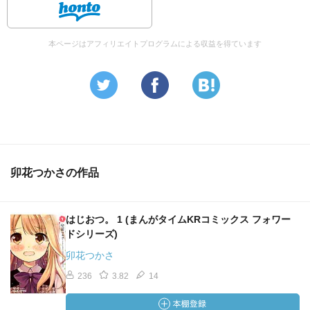
本ページはアフィリエイトプログラムによる収益を得ています
卯花つかさの作品
はじおつ。 1 (まんがタイムKRコミックス フォワー
ドシリーズ)
卯花つかさ
236
3.82
14