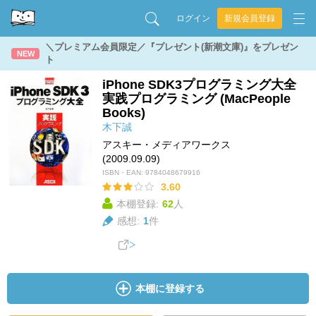
ログイン
新規会員登録
＼プレミアム会員限定／『プレゼント(新潮文庫)』をプレゼン
NEW
ト
iPhone SDK3プログラミング大全
実践プログラミング (MacPeople
Books)
木下誠
アスキー・メディアワークス
(2009.09.09)
ISBN・EAN:
9784048679916
3.60
本棚登録:
62
人
感想:
1
件
本棚に登録する