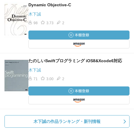
Dynamic Objective‐C
木下誠
98
3.73
2
たのしいSwiftプログラミング iOS8&Xcode6対応
木下誠
71
3.00
2
木下誠の作品ランキング・新刊情報