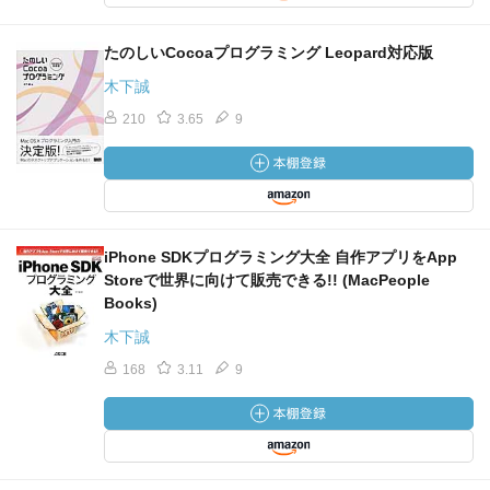
たのしいCocoaプログラミング Leopard対応版
木下誠
210
3.65
9
iPhone SDKプログラミング大全 自作アプリをApp
Storeで世界に向けて販売できる!! (MacPeople
Books)
木下誠
168
3.11
9