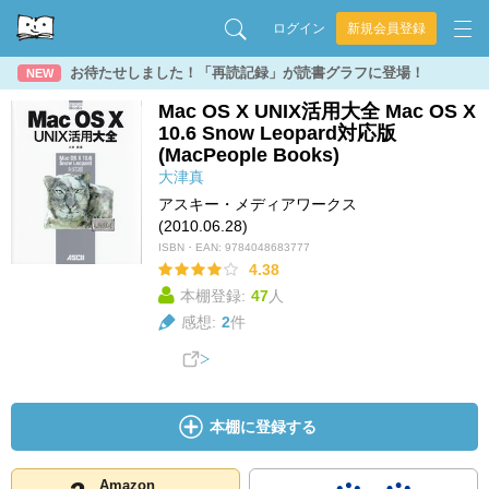
ログイン
新規会員登録
お待たせしました！「再読記録」が読書グラフに登場！
NEW
Mac OS X UNIX活用大全 Mac OS X
10.6 Snow Leopard対応版
(MacPeople Books)
大津真
アスキー・メディアワークス
(2010.06.28)
ISBN・EAN:
9784048683777
4.38
本棚登録:
47
人
感想:
2
件
本棚に登録する
Amazon