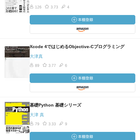
126
3.73
4
Xcode 4ではじめるObjective-Cプログラミング
大津真
89
3.77
6
基礎Python 基礎シリーズ
大津 真
79
3.33
9