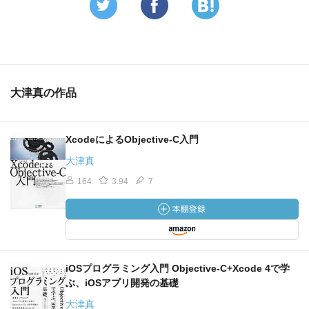
大津真の作品
XcodeによるObjective-C入門
大津真
164
3.94
7
iOSプログラミング入門 Objective‐C+Xcode 4で学
ぶ、iOSアプリ開発の基礎
大津真