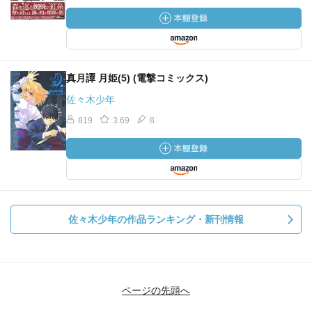
真月譚 月姫(5) (電撃コミックス)
佐々木少年
819
3.69
8
佐々木少年の作品ランキング・新刊情報
ページの先頭へ