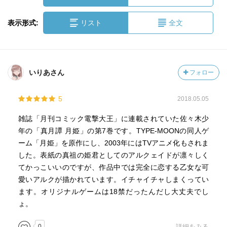
表示形式:
リスト
全文
いりあさん
フォロー
5
2018.05.05
雑誌「月刊コミック電撃大王」に連載されていた佐々木少
年の「真月譚 月姫」の第7巻です。TYPE-MOONの同人ゲ
ーム「月姫」を原作にし、2003年にはTVアニメ化もされま
した。表紙の真祖の姫君としてのアルクェイドが凛々しく
てかっこいいのですが、作品中では完全に恋する乙女な可
愛いアルクが描かれています。イチャイチャしまくってい
ます。オリジナルゲームは18禁だったんだし大丈夫でし
ょ。
0
詳細をみる