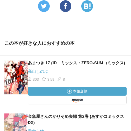
この本が好きな人におすすめの本
あまつき 17 (IDコミックス・ZERO-SUMコミックス)
高山しのぶ
303
3.59
8
金魚屋さんのかりそめ夫婦 第2巻 (あすかコミックス
DX)