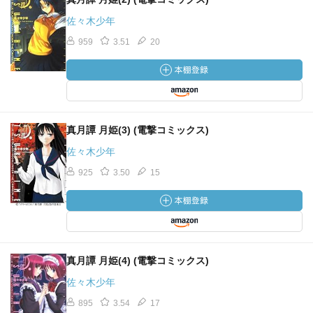
佐々木少年
959
3.51
20
真月譚 月姫(3) (電撃コミックス)
佐々木少年
925
3.50
15
真月譚 月姫(4) (電撃コミックス)
佐々木少年
895
3.54
17