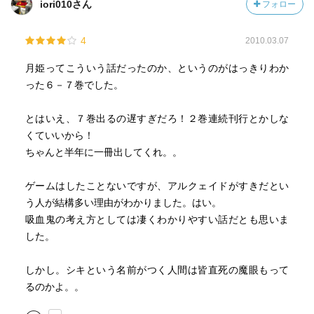
iori010さん
フォロー
4
2010.03.07
月姫ってこういう話だったのか、というのがはっきりわか
った６－７巻でした。
とはいえ、７巻出るの遅すぎだろ！２巻連続刊行とかしな
くていいから！
ちゃんと半年に一冊出してくれ。。
ゲームはしたことないですが、アルクェイドがすきだとい
う人が結構多い理由がわかりました。はい。
吸血鬼の考え方としては凄くわかりやすい話だとも思いま
した。
しかし。シキという名前がつく人間は皆直死の魔眼もって
るのかよ。。