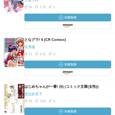
天倉ふゆ
89
3.75
2
となグラ! 6 (CR Comics)
筧秀隆
71
3.42
3
はじめちゃんが一番! (9) (コミック文庫(女性))
渡辺多恵子
90
3.63
6