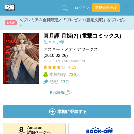
ログイン
新規会員登録
＼プレミアム会員限定／『プレゼント(新潮文庫)』をプレゼン
NEW
ト
真月譚 月姫(7) (電撃コミックス)
佐々木少年
アスキー・メディアワークス
(2010.02.26)
ISBN・EAN:
9784048684323
4.13
本棚登録:
730
人
感想:
17
件
Kindle版
本棚に登録する
Amazon
詳細ページへ