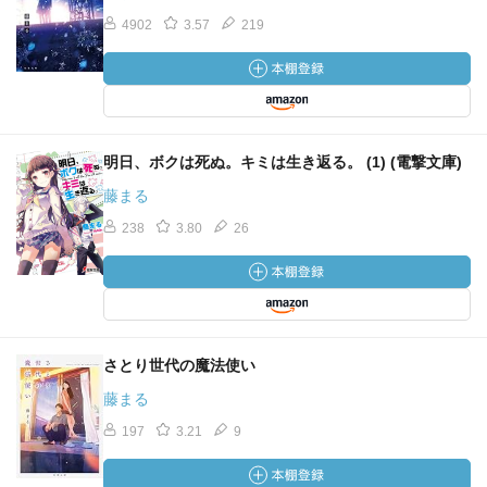
4902
3.57
219
明日、ボクは死ぬ。キミは生き返る。 (1) (電撃文庫)
藤まる
238
3.80
26
さとり世代の魔法使い
藤まる
197
3.21
9