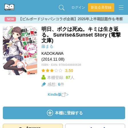
ログイン
新規会員登録
【ビルボードジャパンコラボ企画】2026年上半期話題作を考察
NEW
明日、ボクは死ぬ。キミは生き返
る。 Sunrise&Sunset Story (電撃
文庫)
藤まる
KADOKAWA
(2014.11.08)
ISBN・EAN:
9784048690638
3.50
本棚登録:
87
人
感想:
6
件
Kindle版
本棚に登録する