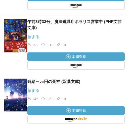
午前3時33分、魔法道具店ポラリス営業中 (PHP文芸
文庫)
藤まる
193
3.18
10
時給三○○円の死神 (双葉文庫)
藤まる
145
3.63
10