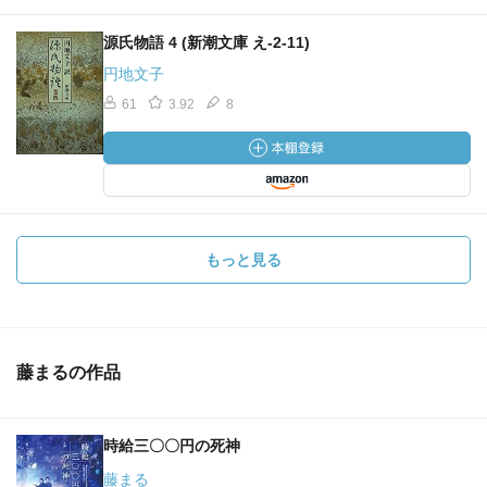
源氏物語 4 (新潮文庫 え-2-11)
円地文子
61
3.92
8
もっと見る
藤まるの作品
時給三〇〇円の死神
藤まる