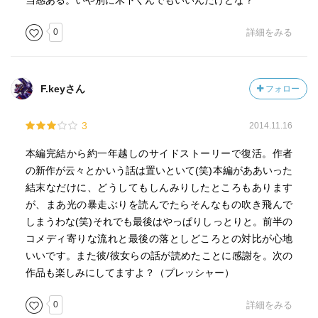
当感ある。いや別に木下くんでもいいんだけどな？
0
詳細をみる
F.keyさん
フォロー
3
2014.11.16
本編完結から約一年越しのサイドストーリーで復活。作者
の新作が云々とかいう話は置いといて(笑)本編がああいった
結末なだけに、どうしてもしんみりしたところもあります
が、まあ光の暴走ぶりを読んでたらそんなもの吹き飛んで
しまうわな(笑)それでも最後はやっぱりしっとりと。前半の
コメディ寄りな流れと最後の落としどころとの対比が心地
いいです。また彼/彼女らの話が読めたことに感謝を。次の
作品も楽しみにしてますよ？（プレッシャー）
0
詳細をみる