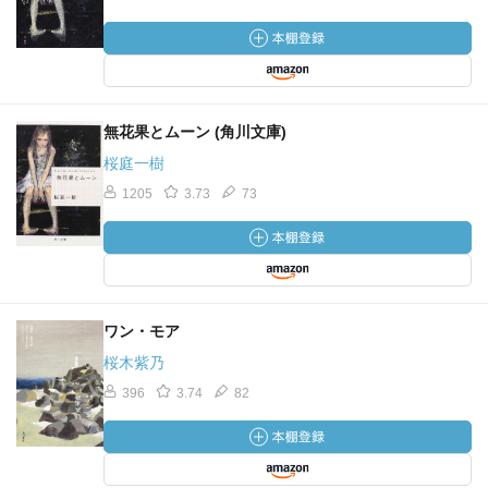
無花果とムーン (角川文庫)
桜庭一樹
1205
3.73
73
ワン・モア
桜木紫乃
396
3.74
82