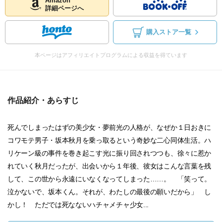
Amazon
詳細ページへ
購入ストア一覧
本ページはアフィリエイトプログラムによる収益を得ています
作品紹介・あらすじ
死んでしまったはずの美少女・夢前光の人格が、なぜか１日おきに
コワモテ男子・坂本秋月を乗っ取るという奇妙な二心同体生活。ハ
リケーン級の事件を巻き起こす光に振り回されつつも、徐々に惹か
れていく秋月だったが、出会いから１年後、彼女はこんな言葉を残
して、この世から永遠にいなくなってしまった……。 「笑って。
泣かないで、坂本くん。それが、わたしの最後の願いだから」 し
かし！ ただでは死なないハチャメチャ少女...