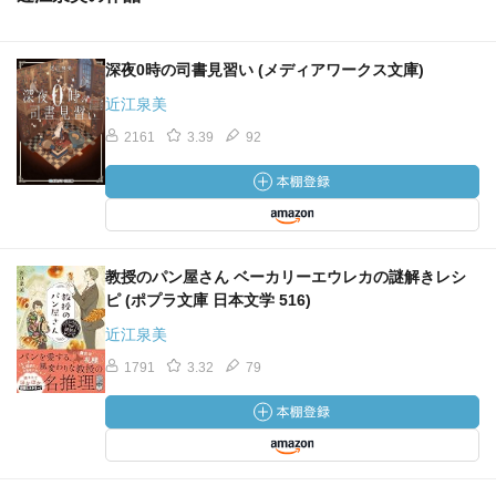
深夜0時の司書見習い (メディアワークス文庫)
近江泉美
2161
3.39
92
教授のパン屋さん ベーカリーエウレカの謎解きレシ
ピ (ポプラ文庫 日本文学 516)
近江泉美
1791
3.32
79