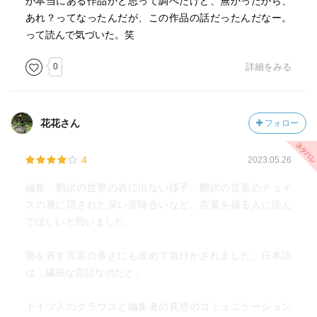
が本当にある作品かと思って調べたけど、無かったから、
あれ？ってなったんだが、この作品の話だったんだなー。
って読んで気づいた。笑
0
詳細をみる
花花さん
フォロー
4
2023.05.26
編集、翻訳の世界の表に出ない様子、翻訳の言葉のチョイ
スの裏に隠された深い意味合いなど、言葉を操る人に読ん
でほしいと思いました。
雨を表す言葉の多さにも改めて気付かされました。日本語
は，繊細な言語なのだと。
ドイツ人のクラウスと編集者の真壁のコミュニケーション