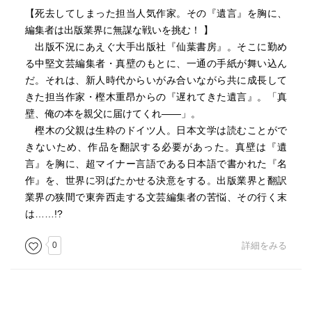
【死去してしまった担当人気作家。その『遺言』を胸に、
編集者は出版業界に無謀な戦いを挑む！ 】
出版不況にあえぐ大手出版社『仙葉書房』。そこに勤め
る中堅文芸編集者・真壁のもとに、一通の手紙が舞い込ん
だ。それは、新人時代からいがみ合いながら共に成長して
きた担当作家・樫木重昂からの『遅れてきた遺言』。「真
壁、俺の本を親父に届けてくれ――」。
樫木の父親は生粋のドイツ人。日本文学は読むことがで
きないため、作品を翻訳する必要があった。真壁は『遺
言』を胸に、超マイナー言語である日本語で書かれた『名
作』を、世界に羽ばたかせる決意をする。出版業界と翻訳
業界の狭間で東奔西走する文芸編集者の苦悩、その行く末
は……!?
0
詳細をみる