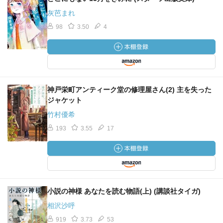
灰芭まれ
98
3.50
4
神戸栄町アンティーク堂の修理屋さん(2) 主を失った
ジャケット
竹村優希
193
3.55
17
小説の神様 あなたを読む物語(上) (講談社タイガ)
相沢沙呼
919
3.73
53