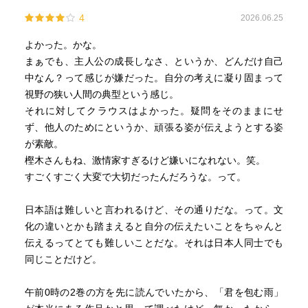
4
2026.06.25
よかった。かな。
まぁでも、主人公の成長しなさ、というか、どんだけ自己
中なん？って感じが嫌だった。自分の考えに凝り固まって
視野の狭い人間の典型という感じ。
それに対してクラウスはよかった。疑問をそのままにせ
ず、他人のためにというか、頑張る姿が伝えようとする姿
が素敵。
樫木さんもね、激情家すぎるけど嫌いになれない。笑。
すごくすごく大変で大切だったんだろうな。って。
日本語は難しいと言われるけど、その通りだな。って。文
化の違いとかも踏まえると自分の伝えたいことをちゃんと
伝えるってとても難しいことだな。それは日本人同士でも
同じことだけど。
午前0時の2巻の方を先に読んでいたから、「君を包む雨」