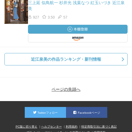
三上延 似鳥航一 杉井光 浅葉なつ 紅玉いづき 近江泉
美
927
3.50
57
近江泉美の作品ランキング・新刊情報
ページの先頭へ
Twitterフォロー
Facebookページ
PC版に切り替え
ヘルプセンター
利用規約
特定商取引法に基づく表記