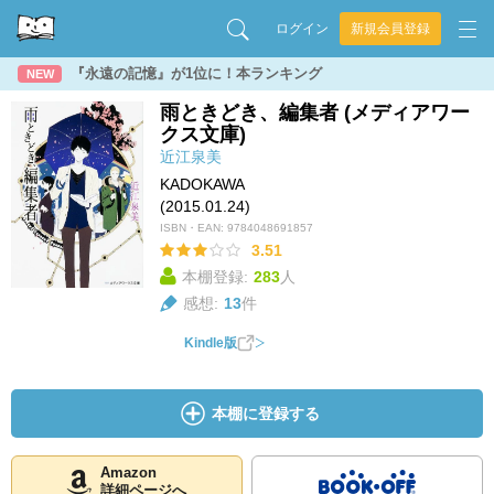
ログイン
新規会員登録
『永遠の記憶』が1位に！本ランキング
NEW
雨ときどき、編集者 (メディアワー
クス文庫)
近江泉美
KADOKAWA
(2015.01.24)
ISBN・EAN:
9784048691857
3.51
本棚登録:
283
人
感想:
13
件
Kindle版
本棚に登録する
Amazon
詳細ページへ