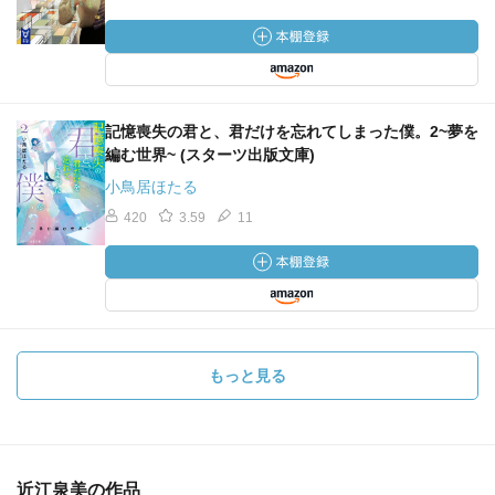
記憶喪失の君と、君だけを忘れてしまった僕。2~夢を
編む世界~ (スターツ出版文庫)
小鳥居ほたる
420
3.59
11
もっと見る
近江泉美の作品