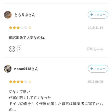
ともりぶさん
フォロー
3
2015.11.14
翻訳出版て大変なのね。
0
詳細をみる
nono0418さん
フォロー
4
2015.06.08
切なくて良い
作家が若くして亡くなった
ドイツの血を引く作家が残した遺言は編集者に宛てたも
の…