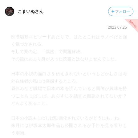
こまいぬさん
フォロー
2022.07.25
痴漢騒動エピソードあたりで、はたとこれはラノベだと強
く気づかされる。
そして案の定、「偶然」で問題解決。
その後はあまり身が入った読書とはなりませんでした。
日本の小説の面白さを伝えきれないというもどかしさは海
外在住者の私には痛感するところ。
昼休みなど職場で日本の本を読んでいると同僚が興味を持
つこともしばしば。あらすじを話すと翻訳されてないか？
ともよくあること。
日本の小説もしばしば映画化されているがどうにも、ね
来月には伊坂幸太郎作品も公開されるが予告を見る限りも
う別物。