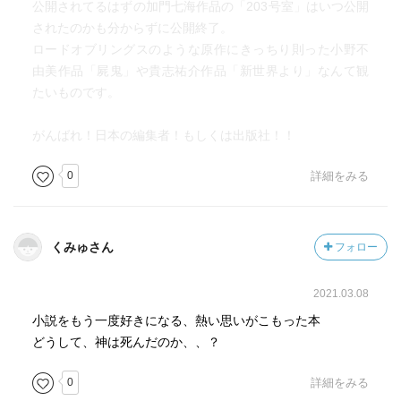
公開されてるはずの加門七海作品の「203号室」はいつ公開
されたのかも分からずに公開終了。
ロードオブリングスのような原作にきっちり則った小野不
由美作品「屍鬼」や貴志祐介作品「新世界より」なんて観
たいものです。
がんばれ！日本の編集者！もしくは出版社！！
0
詳細をみる
くみゅさん
フォロー
2021.03.08
小説をもう一度好きになる、熱い思いがこもった本
どうして、神は死んだのか、、？
0
詳細をみる