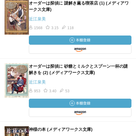
オーダーは探偵に 謎解き薫る喫茶店 (1) (メディアワ
ークス文庫)
近江泉美
1568
3.15
118
オーダーは探偵に 砂糖とミルクとスプーン一杯の謎
解きを (2) (メディアワークス文庫)
近江泉美
953
3.40
53
神様の本 (メディアワークス文庫)