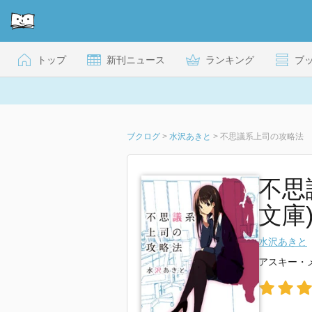
トップ
新刊ニュース
ランキング
ブ
ブクログ
>
水沢あきと
>
不思議系上司の攻略法
不思
文庫
水沢あきと
アスキー・