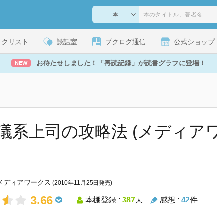
ックリスト
談話室
ブクログ通信
公式ショップ
お待たせしました！「再読記録」が読書グラフに登場！
NEW
議系上司の攻略法 (メディア
)
メディアワークス
(2010年11月25日発売)
3.66
本棚登録 :
387
人
感想 :
42
件