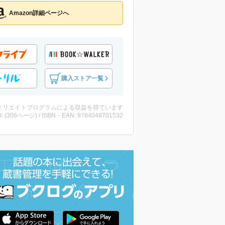
Amazon詳細ページへ
購入ストア一覧
ィリエイトプログラムによる収益を得ています
・本 (306ページ) / ISBN・EAN: 9784048701532