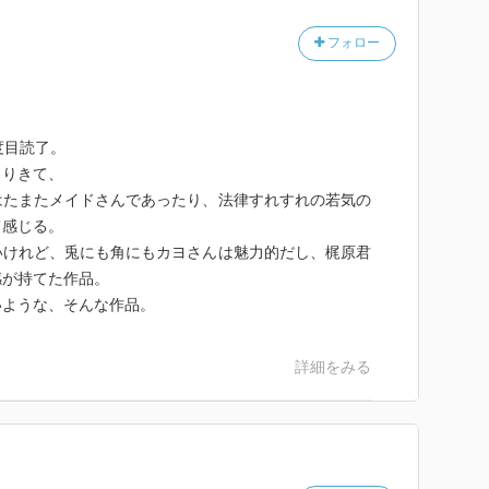
フォロー
度目読了。
くりきて、
はたまたメイドさんであったり、法律すれすれの若気の
て感じる。
いけれど、兎にも角にもカヨさんは魅力的だし、梶原君
感が持てた作品。
いような、そんな作品。
詳細をみる