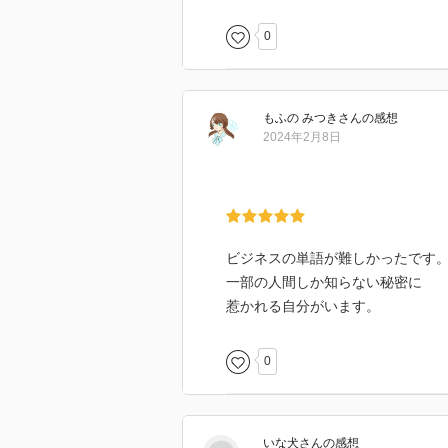
0
もふの みつき
さん
の感想
2024年2月8日
ビジネスの単語が難しかったです
一部の人間しか知らない秘密に
惹かれる自分がいます。
0
いな犬
さん
の感想