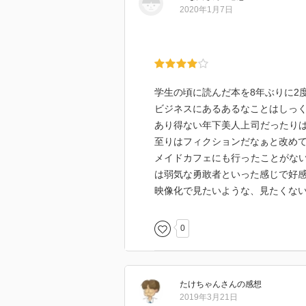
2020年1月7日
学生の頃に読んだ本を8年ぶりに2
ビジネスにあるあるなことはしっ
あり得ない年下美人上司だったり
至りはフィクションだなぁと改め
メイドカフェにも行ったことがな
は弱気な勇敢者といった感じで好
映像化で見たいような、見たくな
0
たけちゃん
さん
の感想
2019年3月21日