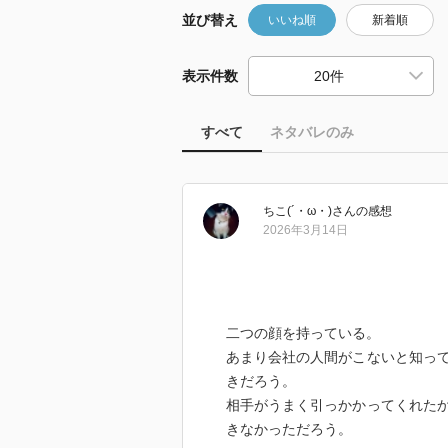
並び替え
いいね順
新着順
表示件数
すべて
ネタバレのみ
ちこ(´・ω・)
さん
の感想
2026年3月14日
二つの顔を持っている。
あまり会社の人間がこないと知っ
きだろう。
相手がうまく引っかかってくれた
きなかっただろう。