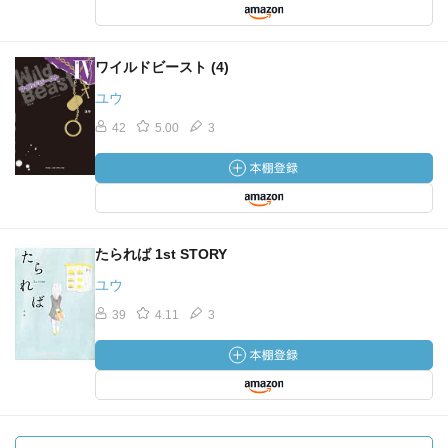
ワイルドビースト (4)
ユウ
42
5.00
3
たられば 1st STORY
ユウ
39
4.11
3