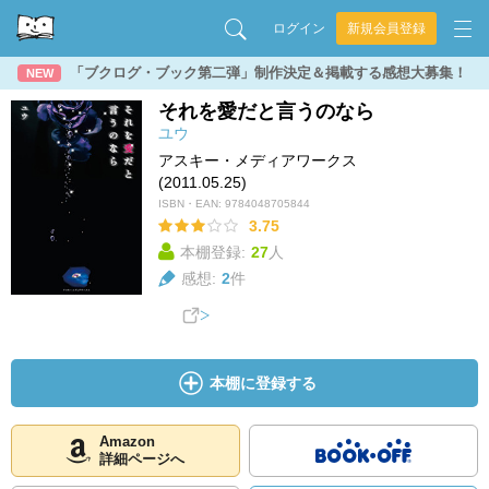
ログイン
新規会員登録
「ブクログ・ブック第二弾」制作決定＆掲載する感想大募集！
NEW
それを愛だと言うのなら
ユウ
アスキー・メディアワークス
(2011.05.25)
ISBN・EAN:
9784048705844
3.75
本棚登録:
27
人
感想:
2
件
本棚に登録する
Amazon
詳細ページへ