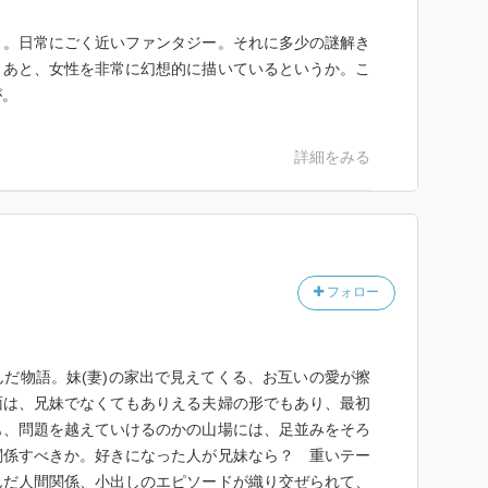
き。日常にごく近いファンタジー。それに多少の謎解き
。あと、女性を非常に幻想的に描いているというか。こ
が。
詳細をみる
フォロー
だ物語。妹(妻)の家出で見えてくる、お互いの愛が擦
面は、兄妹でなくてもありえる夫婦の形でもあり、最初
も、問題を越えていけるのかの山場には、足並みをそろ
関係すべきか。好きになった人が兄妹なら？ 重いテー
んだ人間関係、小出しのエピソードが織り交ぜられて、