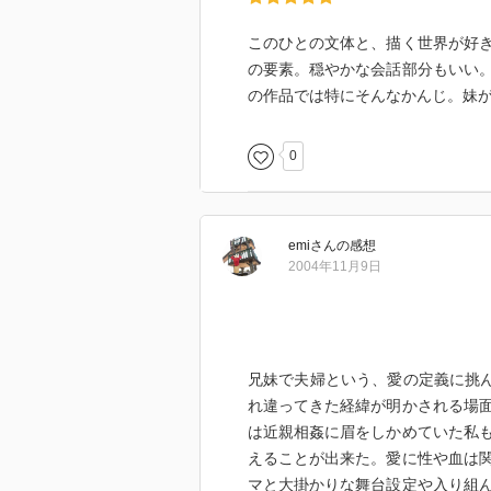
このひとの文体と、描く世界が好
の要素。穏やかな会話部分もいい
の作品では特にそんなかんじ。妹
0
emi
さん
の感想
2004年11月9日
兄妹で夫婦という、愛の定義に挑ん
れ違ってきた経緯が明かされる場
は近親相姦に眉をしかめていた私
えることが出来た。愛に性や血は
マと大掛かりな舞台設定や入り組