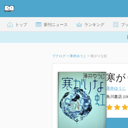
トップ
新刊ニュース
ランキング
ブ
ブクログ
>
薄井ゆうじ
>
寒がりな虹
寒が
薄井ゆうじ
角川書店
(1