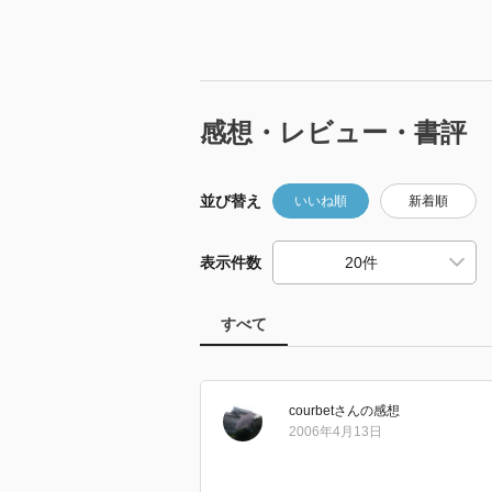
感想・レビュー・書評
並び替え
いいね順
新着順
表示件数
すべて
courbet
さん
の感想
2006年4月13日