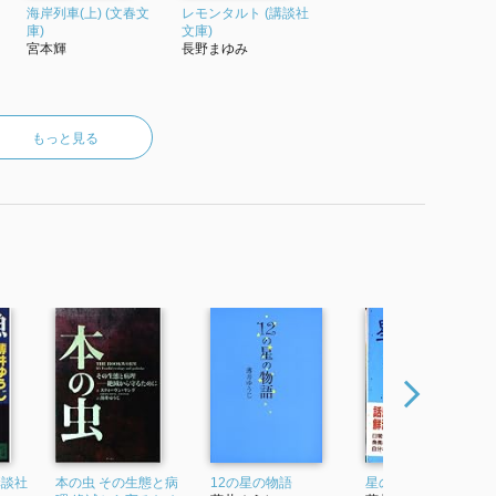
海岸列車(上) (文春文
レモンタルト (講談社
庫)
文庫)
宮本輝
長野まゆみ
もっと見る
講談社
本の虫 その生態と病
12の星の物語
星の感触 (講談社文庫