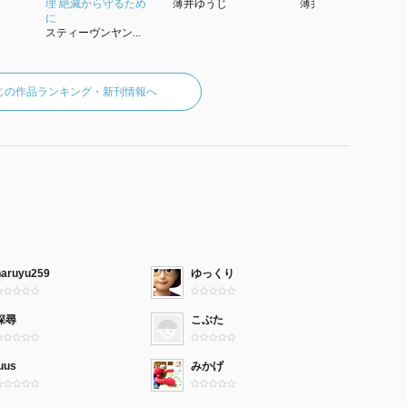
理 絶滅から守るため
薄井ゆうじ
薄井ゆうじ
に
スティーヴンヤン...
じの作品ランキング・新刊情報へ
haruyu259
ゆっくり
深尋
こぶた
uus
みかげ