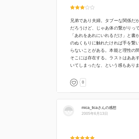
兄弟であり夫婦。タブーな関係だ
だろうけど、じゃあ体の繋がりっ
「あれをあれにいれるだけ」と書
のぬくもりに触れたければ手を繋
らないことがある。本能と理性の
そこには存在する。ラストはああ
いてしまったな、という感もあり
0
mica_tica
さん
の感想
2005年6月13日