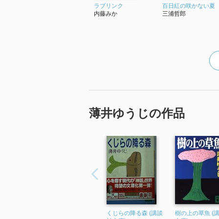
ラブリンク
百日紅の咲かない夏
内藤みか
三浦哲郎
薄井ゆうじの作品
くじらの降る森 (講談
樹の上の草魚 (