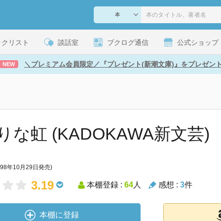
ックリスト
談話室
ブクログ通信
公式ショップ
＼プレミアム会員限定／『プレゼント(新潮文庫)』をプレゼン
NEW
りな虹 (KADOKAWA新文芸)
998年10月29日発売)
3.19
本棚登録 :
64
人
感想 :
3
件
本棚に登録