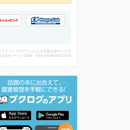
ィリエイトプログラムによる収益を得ています
・本 (264ページ) / ISBN・EAN: 9784048731423