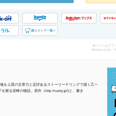
購入ストア一覧
本ページはアフ
Amazon.co.jp 
魂を上質の文章力と定評あるストーリーテリングで描く乙一
泥棒の物語」原作（http://casty.jp/)と、書き