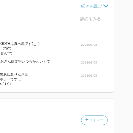
な設定のはずなのに、乙一さんの文章を読んでいるとと
れていました。
進む…
詳細をみる
。
なのにクセになる不思議な世界観、強く切ない愛に読後
い(*´∇｀*)
THは真っ黒です(-_-;)
2023/03/05
͟͞͞(꒪ỏ꒪)
がとうございました、私は少し感動しています。
ん^^;
りますように…
なおさん顔文字いつもかわいくて
2023/03/05
黒あゆみりんさん
2023/03/05
ホラーです…
ｸﾌﾞﾙﾌﾞﾙ
フォロー