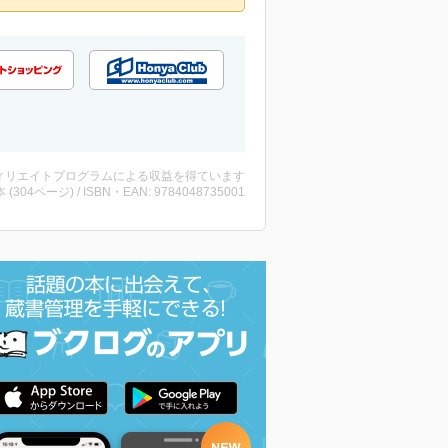
ィリエイトプログラムによる収益を得ています
・本 (304ページ) / ISBN・EAN: 9784048735001