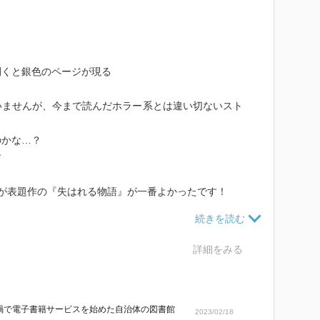
開くと銀色のページが現る
いませんが、今まで読んだホラー系とは違い切ないスト
のかな…？
す
が表題作の『失はれる物語』が一番よかったです！
のは暗闇と無音の世界
詳細をみる
人差し指のみ
、事故に遭う前に喧嘩をしてしまった妻
がとった行動は…
禍で電子書籍サービスを始めた自治体の図書館
トーリーがまたいいですね(/_;)
2023/02/18