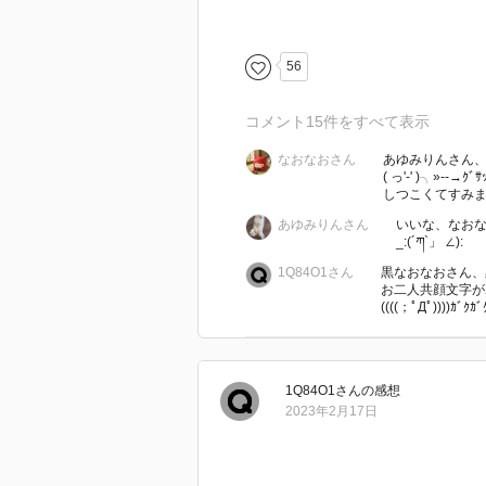
どのお話も、普通に読めば不気味
ても切なく、そして純粋な愛に溢
誰かを想い道を選ぶ、そして前に
56
ほとんどの登場人物が素敵でした
こんなに短い短編で、一見不気味
コメント
15
件をすべて表示
感はとても良く、乙一さんをまた読みた
なおなおさん
あゆみりんさん、GO
( っ'-' )╮»--→ｸﾞｻｯ=͟
たくさんの方々、乙一バトンあり
しつこくてすみませ
この乙一バトンが、また誰かに渡
あゆみりんさん
いいな、なお
_:(´ཀ`」 ∠):
1Q84O1さん
黒なおなおさん、
お二人共顔文字が
((((；ﾟДﾟ))))ｶﾞｸｶﾞ
1Q84O1
さん
の感想
2023年2月17日