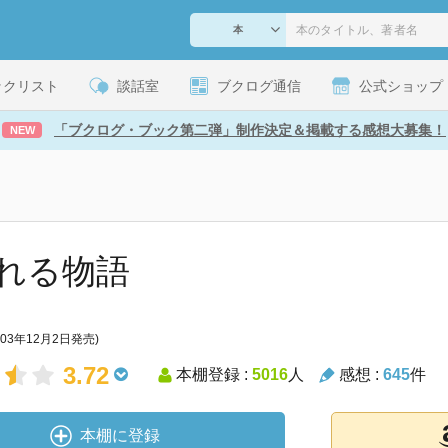
ックリスト
談話室
ブクログ通信
公式ショップ
「ブクログ・ブック第二弾」制作決定＆掲載する感想大募集！
NEW
れる物語
003年12月2日発売)
3.72
本棚登録 :
5016
人
感想 :
645
件
本棚に登録