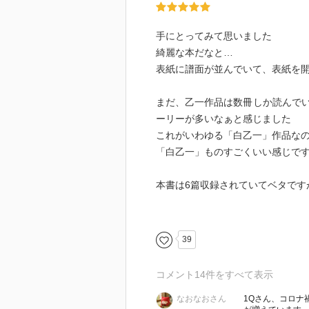
手にとってみて思いました
綺麗な本だなと…
表紙に譜面が並んでいて、表紙を
まだ、乙一作品は数冊しか読んで
ーリーが多いなぁと感じました
これがいわゆる「白乙一」作品な
「白乙一」ものすごくいい感じで
本書は6篇収録されていてベタです
（もちろん他の作品も良い！）
ある日、突然事故に遭い目覚めた
39
感じる、動かすことができるのは
そんな私を懸命支えてくれるのは
コメント
14
件をすべて表示
しかし、妻の幸せを願うために私
なおなおさん
1Qさん、コロナ
ハッピーエンドで終わらない切ないス