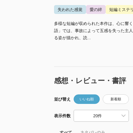
失われた感覚
愛の絆
短編ミステ
多様な短編が収められた本作は、心に響く
語」では、事故によって五感を失った主人
る姿が描かれ、読...
感想・レビュー・書評
並び替え
いいね順
新着順
表示件数
すべて
ネタバレのみ