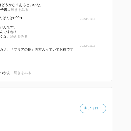
。
合うんです！
はどうかな？あるといいな。
書...
続きをみる
ばんは(*^^*)
2023/02/18
てくれてありがとうございます！
いんです。
というか課題図書？w）残り9/10冊です To be c
んですね！
な...
続きをみる
2023/02/18
カノ」「マリアの指」両方入っていてお得です
かあ...
続きをみる
フォロー