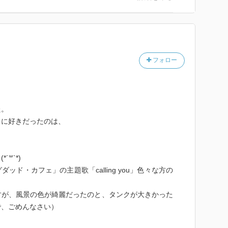
フォロー
た。
くに好きだったのは、
꒳`*)
ド・カフェ」の主題歌「calling you」色々な方の
すが、風景の色が綺麗だったのと、タンクが大きかった
で、ごめんなさい）