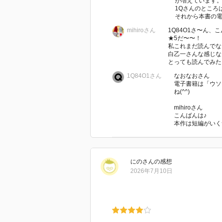
が増えています
そして、この物語とジャケットが
1Qさんのところ
それから本書の電子
mihiroさん
1Q84O1さ〜ん、こん
★5だ〜〜！
土瓶さん、素敵な本をおすすめし
私これまだ読んでな
師匠がおすすめしてくれた乙一作品（
白乙一さんな感じな
とっても読んでみたく
ontinued.
1Q84O1さん
なおなおさん
電子書籍は「ウソ
ね(^^)
mihiroさん
こんばんは♪
本作は短編がいくつ
にの
さん
の感想
2026年7月10日