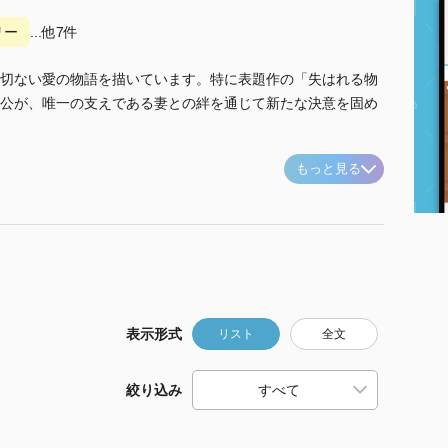
リー
...他7件
切ない愛の物語を描いています。特に表題作の「失はれる物
公が、唯一の支えである妻との絆を通じて新たな決意を固め
もっと見る
表示形式
リスト
全文
絞り込み