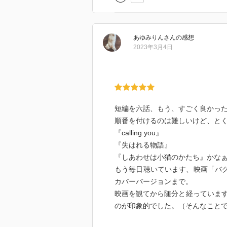
あゆみりん
さん
の感想
2023年3月4日
短編を六話、もう、すごく良かっ
順番を付けるのは難しいけど、と
『calling you』
『失はれる物語』
『しあわせは小猫のかたち』かなぁ(*´
もう毎日聴いています、映画「バグダッ
カバーバージョンまで。
映画を観てから随分と経っていま
のが印象的でした。（そんなこと