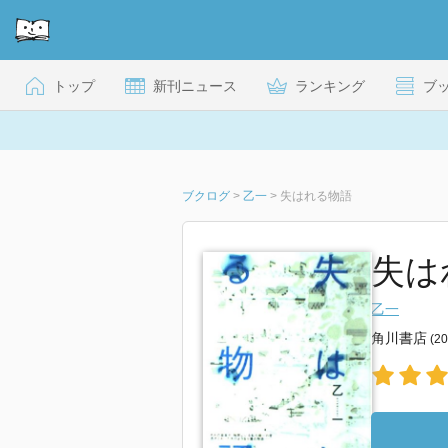
トップ
新刊ニュース
ランキング
ブ
ブクログ
>
乙一
>
失はれる物語
失は
乙一
角川書店
(2