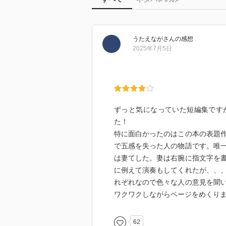
うたえなが
さん
の感想
2025年7月5日
ずっと気になっていた短編集です
た！
特に面白かったのはこの本の表題作
で五感を失った人の物語です。唯
は妻てした。妻は右腕に指文字を
に例えて演奏もしてくれたが、、
れぞれなので色々な人の意見を聞い
ワクワクしながらページをめくり
62