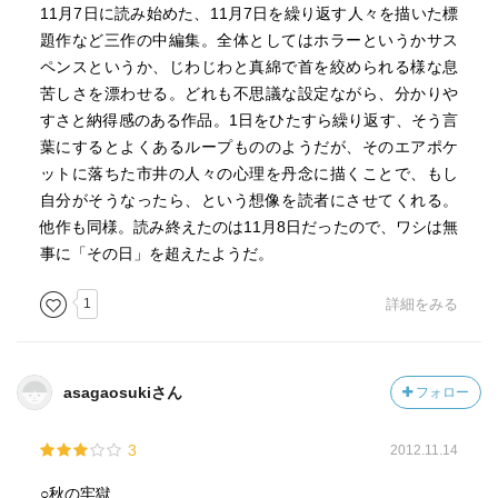
11月7日に読み始めた、11月7日を繰り返す人々を描いた標
題作など三作の中編集。全体としてはホラーというかサス
ペンスというか、じわじわと真綿で首を絞められる様な息
苦しさを漂わせる。どれも不思議な設定ながら、分かりや
すさと納得感のある作品。1日をひたすら繰り返す、そう言
葉にするとよくあるループもののようだが、そのエアポケ
ットに落ちた市井の人々の心理を丹念に描くことで、もし
自分がそうなったら、という想像を読者にさせてくれる。
他作も同様。読み終えたのは11月8日だったので、ワシは無
事に「その日」を超えたようだ。
1
詳細をみる
asagaosukiさん
フォロー
3
2012.11.14
○秋の牢獄