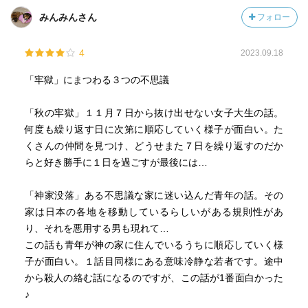
閉塞感は人間から希望を奪うということをまざまざと感
みんみんさん
フォロー
じさせられる３編でした。
4
2023.09.18
まるで11月７日という牢獄に閉じ込められてしまったよう
な人々を描く、第１話「秋の牢獄」。
「牢獄」にまつわる３つの不思議
どこに行こうが何をしようが、翌朝になれば “ ふりだし
に戻る ” ことになります。年も取らず、所持金も減らない
「秋の牢獄」１１月７日から抜け出せない女子大生の話。
代わりに、希望や意欲はどんどんなくなっていくのです。
何度も繰り返す日に次第に順応していく様子が面白い。た
くさんの仲間を見つけ、どうせまた７日を繰り返すのだか
日本各地の山野を移動する古民家に閉じ込められてしま
らと好き勝手に１日を過ごすが最後には…
った男を描く、第２話「神家没落」。
家守として独り古民家を守らねばならない立場になって
「神家没落」ある不思議な家に迷い込んだ青年の話。その
しまった男。仙人の実を食べ長寿を手に入れることはでき
家は日本の各地を移動しているらしいがある規則性があ
ますが、敷地から出られないまま無為に時を過ごすしかあ
り、それを悪用する男も現れて…
りません。繰り返される変化に乏しい日々は牢獄にいるの
この話も青年が神の家に住んでいるうちに順応していく様
と同じです。
子が面白い。１話目同様にある意味冷静な若者です。途中
から殺人の絡む話になるのですが、この話が1番面白かった
幻術を自在に使える能力を持つがゆえに怪しげなカルト
♪
集団に囚われ館に閉じ込められた女性を描く第３話「幻は