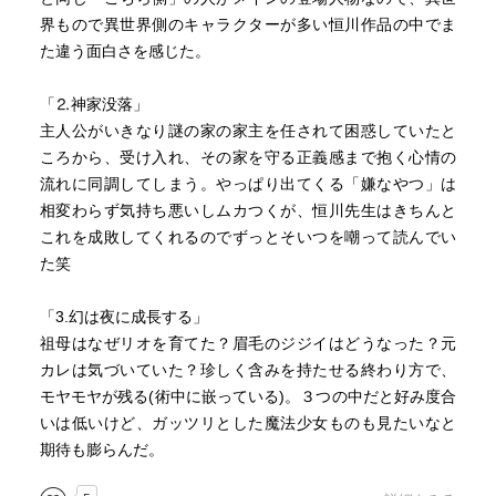
界もので異世界側のキャラクターが多い恒川作品の中でま
た違う面白さを感じた。
「⒉神家没落」
主人公がいきなり謎の家の家主を任されて困惑していたと
ころから、受け入れ、その家を守る正義感まで抱く心情の
流れに同調してしまう。やっぱり出てくる「嫌なやつ」は
相変わらず気持ち悪いしムカつくが、恒川先生はきちんと
これを成敗してくれるのでずっとそいつを嘲って読んでい
た笑
「3.幻は夜に成長する」
祖母はなぜリオを育てた？眉毛のジジイはどうなった？元
カレは気づいていた？珍しく含みを持たせる終わり方で、
モヤモヤが残る(術中に嵌っている)。３つの中だと好み度合
いは低いけど、ガッツリとした魔法少女ものも見たいなと
期待も膨らんだ。