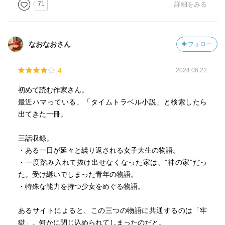
オの喜びはただ『怪物』を大きく育てること。
71
詳細をみる
囚われることが幸せなのか、解放されることが幸せなの
か。囚われの日々に何を見つけるのか、解放の先には何が
なおなおさん
フォロー
あるのか。
不条理で残酷な一面、このような日々が続くのも悪くない
4
2024.06.22
とも思ってしまう不思議な魅力がある。
初めて読む作家さん。
短編集だからか、サラっと書かれているからなのか、ホラ
最近ハマっている、「タイムトラベル小説」と検索したら
ーというよりはドラマの要素が強い。
出てきた一冊。
だが主人公たちの背景や設定が詳しく書かれているわけで
はないし、彼らのその後も想像の余地が大きいのでリアリ
三話収録。
ティよりもファンタジーの要素が強い。
・ある一日が延々と繰り返される女子大生の物語。
・一度踏み入れて抜け出せなくなった家は、”神の家”だっ
楽しく読めたが、読み終えてみれば掴み所のない不気味さ
た。受け継いでしまった青年の物語。
もある。
・特殊な能力を持つ少女をめぐる物語。
日常生活の隅っこに、あるいは目に見えていないどこかに
こんな世界があるのかも…とちょっと想像すると怖い。
あるサイトによると、この三つの物語に共通するのは「牢
獄」。何かに閉じ込められてしまったのだと。