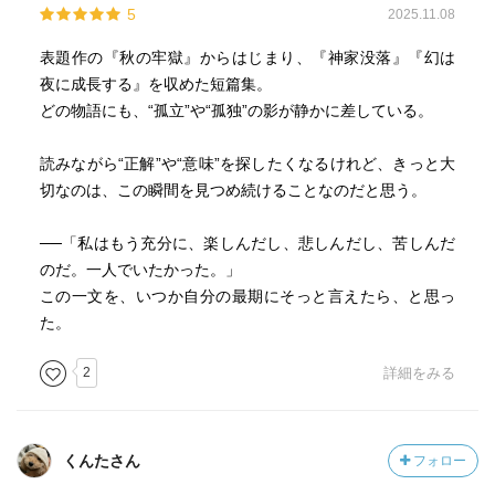
5
2025.11.08
表題作の『秋の牢獄』からはじまり、『神家没落』『幻は
夜に成長する』を収めた短篇集。
どの物語にも、“孤立”や“孤独”の影が静かに差している。
読みながら“正解”や“意味”を探したくなるけれど、きっと大
切なのは、この瞬間を見つめ続けることなのだと思う。
──「私はもう充分に、楽しんだし、悲しんだし、苦しんだ
のだ。一人でいたかった。」
この一文を、いつか自分の最期にそっと言えたら、と思っ
た。
2
詳細をみる
くんたさん
フォロー