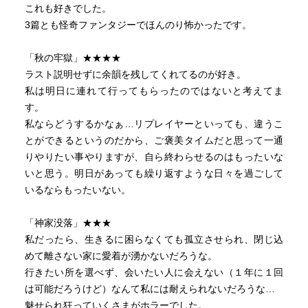
物に育て、座敷牢からの脱出を図る、第３話のリオ。
これも好きでした。
3篇とも怪奇ファンタジーでほんのり怖かったです。
個人的には表題作となった第１話がおもしろかった。
繰り返す日々に倦みながらも、それまでの藍は狩られる
「秋の牢獄」★★★★
のを恐れ北風伯爵との遭遇を避けようとしていたはずなの
ラスト説明せずに余韻を残してくれてるのが好き。
に。
私は明日に連れて行ってもらったのではないと考えてま
しだいに厭世的になっていく藍の様子には説得力があ
す。
り、最後の選択にも納得できました。もし自分が藍の立場
私ならどうするかなぁ…リプレイヤーといっても、違うこ
でもそうすると思います。
とができるというのだから、ご褒美タイムだと思って一通
りやりたい事やりますが、自ら終わらせるのはもったいな
読後、リプレイヤーは結局バグであって、正常な時間の
いと思う。明日があっても繰り返すような日々を過ごして
運行の障害になると「時の管理者」が判断したのだと思い
いるならもったいない。
ました。北風伯爵は修正プログラムなのではないでしょう
か。
「神家没落」★★★
私だったら、生きるに困らなくても孤立させられ、閉じ込
ところで正常に時が流れる世界では、リプレイヤーとな
めて離さない家に愛着が湧かないだろうな。
った人はどういう扱いになっているのでしょうか。
行きたい所を選べず、会いたい人に会えない（１年に１回
行方不明者扱いなのか、それとも最初から存在しなかっ
は可能だろうけど）なんて私には耐えられないだろうな…
たことにされているのか。とても気になりました。 ( ヘン
魅せられ狂っていくさまがホラーでした。