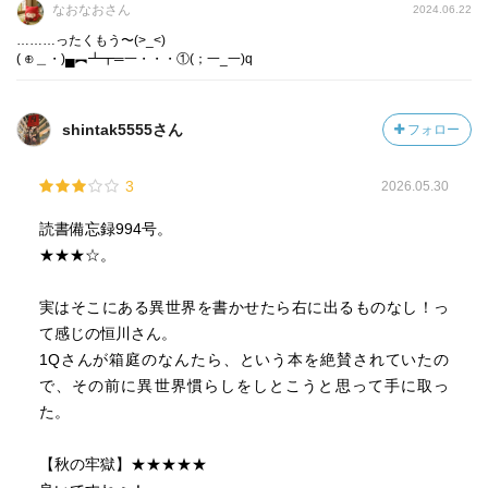
なおなおさん
2024.06.22
………ったくもう〜(>_<)
( ⊕＿・)▄︻┻┳═一・・・①(；一_一)q
shintak5555さん
フォロー
3
2026.05.30
読書備忘録994号。
★★★☆。
実はそこにある異世界を書かせたら右に出るものなし！っ
て感じの恒川さん。
1Qさんが箱庭のなんたら、という本を絶賛されていたの
で、その前に異世界慣らしをしとこうと思って手に取っ
た。
【秋の牢獄】★★★★★