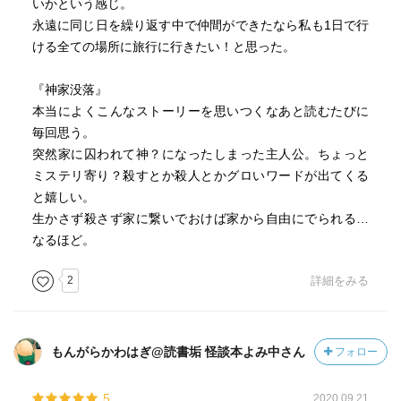
いかという感じ。
永遠に同じ日を繰り返す中で仲間ができたなら私も1日で行
ける全ての場所に旅行に行きたい！と思った。
『神家没落』
本当によくこんなストーリーを思いつくなあと読むたびに
毎回思う。
突然家に囚われて神？になったしまった主人公。ちょっと
ミステリ寄り？殺すとか殺人とかグロいワードが出てくる
と嬉しい。
生かさず殺さず家に繋いでおけば家から自由にでられる…
なるほど。
2
詳細をみる
もんがらかわはぎ@読書垢 怪談本よみ中さん
フォロー
5
2020.09.21