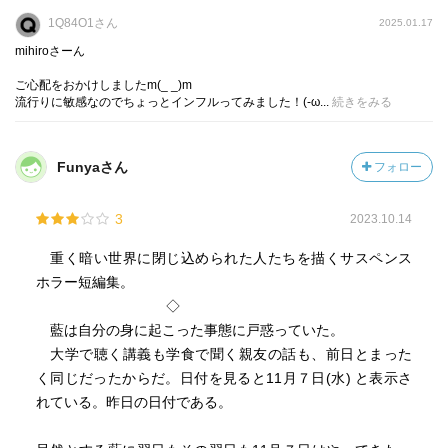
『夜市』に続き恒川さんの良き世界観が描かれている一冊
1Q84O1さん
2025.01.17
でした♪～(´ε｀ )
mihiroさーん
ご心配をおかけしましたm(_ _)m
流行りに敏感なのでちょっとインフルってみました！(-ω...
続きをみる
Funyaさん
フォロー
3
2023.10.14
重く暗い世界に閉じ込められた人たちを描くサスペンス
ホラー短編集。
◇
藍は自分の身に起こった事態に戸惑っていた。
大学で聴く講義も学食で聞く親友の話も、前日とまった
く同じだったからだ。日付を見ると11月７日(水) と表示さ
れている。昨日の日付である。