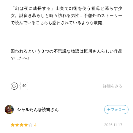
夜に成長する」。
「幻は夜に成長する」山奥で幻術を使う祖母と暮らす少
文字通り座敷牢に幽閉され、教祖として外部の人間に接
女。謎多き暮らしと時々訪れる男性…予想外のストーリー
するときは薬物でもって動きを制約される生活を送るリ
で読んでいるこちらも惑わされているような展開。
オ。まさに奴隷のような毎日です。
精神的な苦痛に満ちた日々。終わりは来ないとした
ら……。
囚われるという３つの不思議な物語は恒川さんらしい作品
各話の主人公それぞれの選択を興味深く読ませてもらい
でした〜♪
ました。
同じ日々を延々と繰り返すリプレイヤーを狩る「北風伯
爵」の前に自ら身を晒す、第１話の藍。
40
詳細をみる
身代わりの男を古民家に引き入れて無為の生活からの脱
出に成功するものの、その男が殺人鬼であったことを知
シャルたん@読書さん
フォロー
り、良心の呵責に苦しむ、第２話のぼく。
4
2025.11.17
奴隷生活にひたすら耐えることで自分の能力を強大な怪