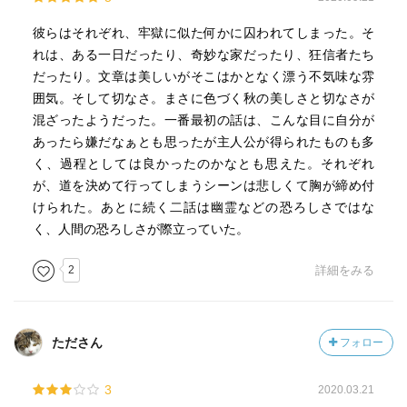
彼らはそれぞれ、牢獄に似た何かに囚われてしまった。そ
れは、ある一日だったり、奇妙な家だったり、狂信者たち
だったり。文章は美しいがそこはかとなく漂う不気味な雰
囲気。そして切なさ。まさに色づく秋の美しさと切なさが
混ざったようだった。一番最初の話は、こんな目に自分が
あったら嫌だなぁとも思ったが主人公が得られたものも多
く、過程としては良かったのかなとも思えた。それぞれ
が、道を決めて行ってしまうシーンは悲しくて胸が締め付
けられた。あとに続く二話は幽霊などの恐ろしさではな
く、人間の恐ろしさが際立っていた。
2
詳細をみる
たださん
フォロー
3
2020.03.21