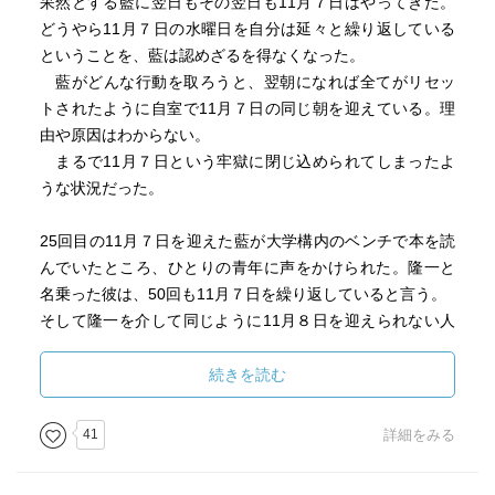
呆然とする藍に翌日もその翌日も11月７日はやってきた。
どうやら11月７日の水曜日を自分は延々と繰り返している
ということを、藍は認めざるを得なくなった。
藍がどんな行動を取ろうと、翌朝になれば全てがリセッ
トされたように自室で11月７日の同じ朝を迎えている。理
由や原因はわからない。
まるで11月７日という牢獄に閉じ込められてしまったよ
うな状況だった。
25回目の11月７日を迎えた藍が大学構内のベンチで本を読
んでいたところ、ひとりの青年に声をかけられた。隆一と
名乗った彼は、50回も11月７日を繰り返していると言う。
そして隆一を介して同じように11月８日を迎えられない人
たちとも出会い、多少は孤独感が和らいだ藍だった
が……。
続きを読む
( 第１話「秋の牢獄」) ※全３話。
41
詳細をみる
＊ ＊ ＊ ＊ ＊