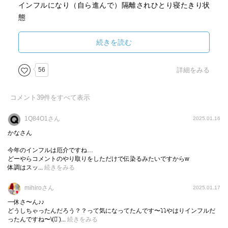
インフルになり（自ら進んで）隔離されひとり寝たきり状
態
まさに牢獄
続きを読む
けど、私にとっての本当の牢獄､､､
56
詳細をみる
それは､､､( ﾟ∀ﾟ)･∵. ｸﾞﾊｯ!!
恐ろしい恐ろしい、口が裂けても言えない！
コメント
39
件をすべて表示
1Q84O1さん
2025.01.16
「秋の牢獄」は時間、「神家没落」は場所、「幻は夜に成
かなさん
長する」は幻術に閉じ込められてしまった話
今年のインフルは厄介ですね…
どーやらコメントのやり取りをしただけで伝染るみたいですからw
体調はスッ...
続きをみる
そして、「1Q84O1」が閉じ込められてしまった牢獄は( ﾟ
∀ﾟ)･∵. ｸﾞﾊｯ!!
mihiroさん
2025.01.17
危ない危ない言ってしまうとこだった(汗)
一休さ〜ん♪♪
どうしちゃったんだろう？？って気になってたんです〜⤵⤵やはりインフルだ
ったんですね〜‪\(ᯅ̈ )...
続きをみる