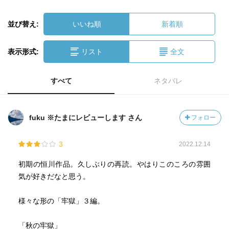
並び替え:
いいね順
新着順
表示形式:
リスト
全文
すべて
ネタバレ
fuku ※たまにレビューします さん
フォロー
3
2022.12.14
初期の恒川作品。久しぶりの再読。やはりこのころの雰囲
気が好きだなと思う。
様々な形の「牢獄」３編。
「秋の牢獄」