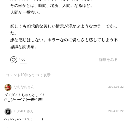
その何かとは、時間、場所、人間。なるほど。
人間が一番怖い。
妖しくも幻想的な美しい情景が浮かぶようなホラーであっ
た。
嫌な感じはしない。ホラーなのに切なさも感じてしまう不
思議な読後感。
66
詳細をみる
コメント
10
件をすべて表示
なおなおさん
2024.06.22
ダメダメ！ちゃんとして！
(*-_-)ﾉ∝━ﾟﾛﾟ)━∈ｸﾞｻ!!!!
1Q84O1さん
2024.06.22
へいへいへーい(；一_一)