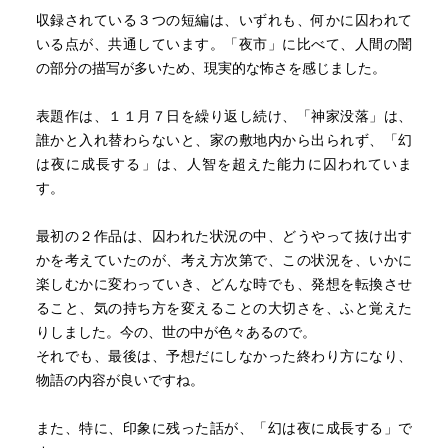
収録されている３つの短編は、いずれも、何かに囚われて
いる点が、共通しています。「夜市」に比べて、人間の闇
の部分の描写が多いため、現実的な怖さを感じました。
表題作は、１１月７日を繰り返し続け、「神家没落」は、
誰かと入れ替わらないと、家の敷地内から出られず、「幻
は夜に成長する」は、人智を超えた能力に囚われていま
す。
最初の２作品は、囚われた状況の中、どうやって抜け出す
かを考えていたのが、考え方次第で、この状況を、いかに
楽しむかに変わっていき、どんな時でも、発想を転換させ
ること、気の持ち方を変えることの大切さを、ふと覚えた
りしました。今の、世の中が色々あるので。
それでも、最後は、予想だにしなかった終わり方になり、
物語の内容が良いですね。
また、特に、印象に残った話が、「幻は夜に成長する」で