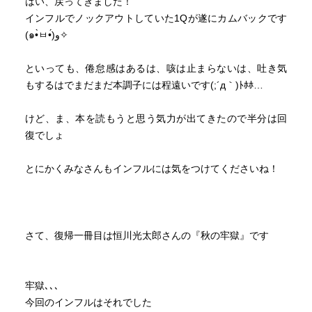
はい、戻ってきました！
インフルでノックアウトしていた1Qが遂にカムバックです
(๑•̀ㅂ•́)و✧
といっても、倦怠感はあるは、咳は止まらないは、吐き気
もするはでまだまだ本調子には程遠いです(;´д｀)ﾄﾎﾎ…
けど、ま、本を読もうと思う気力が出てきたので半分は回
復でしょ
とにかくみなさんもインフルには気をつけてくださいね！
さて、復帰一冊目は恒川光太郎さんの『秋の牢獄』です
牢獄､､､
今回のインフルはそれでした