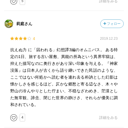
5
詳細をみる
莉庭さん
フォロー
4
2019.12.23
抗えぬ力 に「囚われる」幻想譚3編のオムニバス。 ある特
定の1日、旅する古い屋敷、異能の所為という異界牢獄は、
抑えた描写なのに奥行きがあり深い印象を与える。『神家
没落』は日本人が古くから語り継いできた民話のような、
ここではない何処かへ読む者を連れ去る朴訥とした幻影は
懐かしさを感じるほど。仄かな郷愁と寄る辺なさ、木々や
野山の冷んやりとした佇まい、不穏なざわめき、茫漠とし
た無常観、諦念、閉じた世界の静けさ、それらが優美に調
和されている。
4
詳細をみる