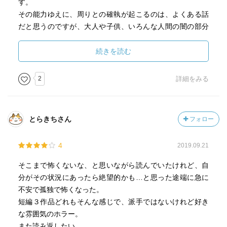
す。
その能力ゆえに、周りとの確執が起こるのは、よくある話
だと思うのですが、大人や子供、いろんな人間の闇の部分
が描かれている怖さに加え、正確に表現しないゆえの怖さ
があり、主人公自身も最後には・・結末がいちばん怖かっ
続きを読む
たのですが、主人公自身に、嫌なイメージは湧かず、むし
ろ、恐れられている能力が描く美意識にすごく牽かれた
2
詳細をみる
し、最後に至るまでの、何とも言えない孤独感がすごく切
なかったです。
とらきちさん
フォロー
美しいといえば、タイトルも、洒落てて、好きです。
4
2019.09.21
そこまで怖くないな、と思いながら読んでいたけれど、自
分がその状況にあったら絶望的かも…と思った途端に急に
不安で孤独で怖くなった。
短編３作品どれもそんな感じで、派手ではないけれど好き
な雰囲気のホラー。
また読み返したい。