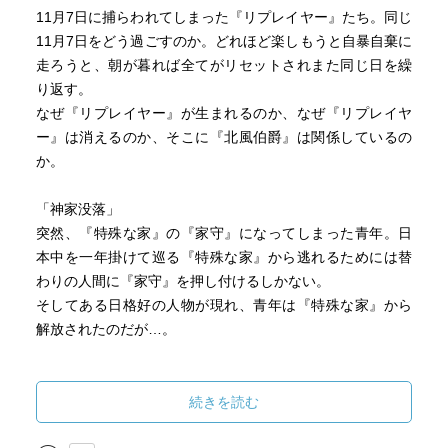
11月7日に捕らわれてしまった『リプレイヤー』たち。同じ
11月7日をどう過ごすのか。どれほど楽しもうと自暴自棄に
走ろうと、朝が暮れば全てがリセットされまた同じ日を繰
り返す。
なぜ『リプレイヤー』が生まれるのか、なぜ『リプレイヤ
ー』は消えるのか、そこに『北風伯爵』は関係しているの
か。
「神家没落」
突然、『特殊な家』の『家守』になってしまった青年。日
本中を一年掛けて巡る『特殊な家』から逃れるためには替
わりの人間に『家守』を押し付けるしかない。
そしてある日格好の人物が現れ、青年は『特殊な家』から
解放されたのだが…。
「幻は夜に成長する」
『霊狐のお力』を『祖母』から引き継いだリオは、その力
続きを読む
故に囚われ、『客』の『地獄の話』を聞く日々が続く。リ