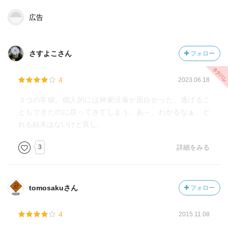
広告
さすよこさん
フォロー
4
2023.06.18
３つの牢獄。個人的には神家没落が面白かった。逃げるこ
ともできたのに戻ってきてしまう。あ～、わかるなぁ。ど
れも結末はないけど良し。
3
詳細をみる
tomosakuさん
フォロー
4
2015.11.08