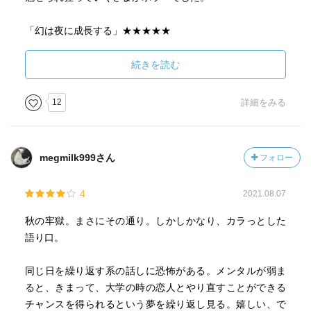
なところに拘ってごめんなさい。)
「幻は夜に成長する」★★★★★
狂気的。一番サイコホラーに感じた。孤独なリオはどこか
らおかしくなったのか はじめからおかしかったのか
続きを読む
恒川光太郎が描く幻惑に魅せられた。
12
詳細をみる
megmilk999さん
フォロー
4
2021.08.07
秋の牢獄。まさにその通り。しかしかなり、カラっとした
語り口。
同じ日を繰り返す系の話しに恐怖がある。メンタルが弱ま
ると、きまって、大学の時の恋人とやり直すことができる
チャンスを得られるという夢を繰り返し見る。嬉しい、で