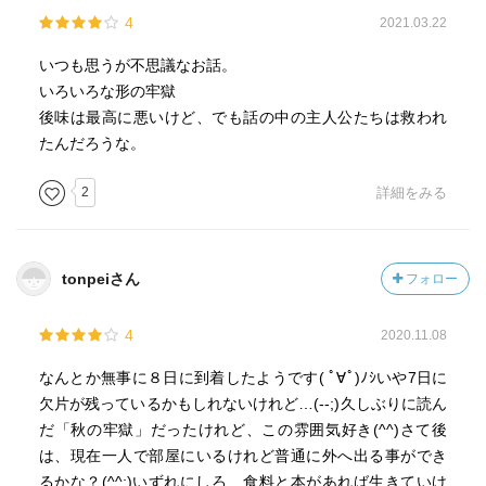
4
2021.03.22
いつも思うが不思議なお話。
いろいろな形の牢獄
後味は最高に悪いけど、でも話の中の主人公たちは救われ
たんだろうな。
2
詳細をみる
tonpeiさん
フォロー
4
2020.11.08
なんとか無事に８日に到着したようです( ﾟ∀ﾟ)ﾉｼいや7日に
欠片が残っているかもしれないけれど…(--;)久しぶりに読ん
だ「秋の牢獄」だったけれど、この雰囲気好き(^^)さて後
は、現在一人で部屋にいるけれど普通に外へ出る事ができ
るかな？(^^;)いずれにしろ、食料と本があれば生きていけ