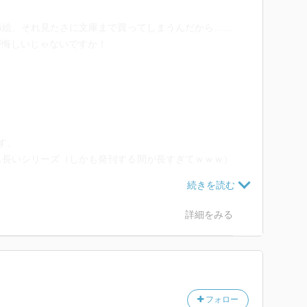
挿絵、それ見たさに文庫まで買ってしまうんだから……
が悔しいじゃないですか！
す。
も長いシリーズ（しかも発刊する間が長すぎてｗｗｗ）
ありましたっけね？」と思ってしまったり。久しぶりす
人物相関図がすっぽ抜けちゃってワタワタしちゃった
詳細をみる
違う意味での相当なツワモノ』ですよ、ワタシ。何が仕
フォロー