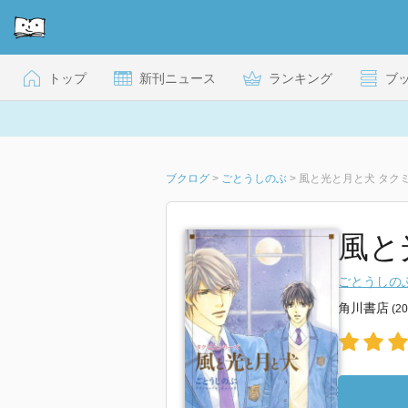
トップ
新刊ニュース
ランキング
ブ
ブクログ
>
ごとうしのぶ
>
風と光と月と犬 タク
風と
ごとうしの
角川書店
(2