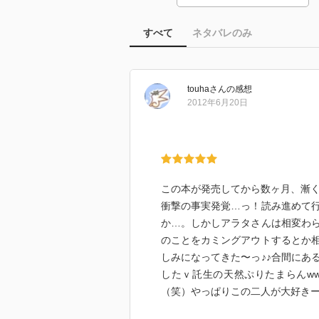
すべて
ネタバレのみ
touha
さん
の感想
2012年6月20日
この本が発売してから数ヶ月、漸
衝撃の事実発覚…っ！読み進めて
か…。しかしアラタさんは相変わ
のことをカミングアウトするとか
しみになってきた〜っ♪♪合間にあ
したｖ託生の天然ぷりたまらんw
（笑）やっぱりこの二人が大好き