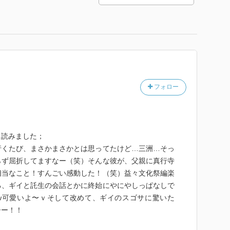
フォロー
く読みました；
行くたび、まさかまさかとは思ってたけど…三洲…そっ
らず屈折してますなー（笑）そんな彼が、父親に真行寺
相当なこと！すんごい感動した！（笑）益々文化祭編楽
る、ギイと託生の会話とかに終始にやにやしっぱなしで
w可愛いよ〜ｖそして改めて、ギイのスゴサに驚いた
ーー！！