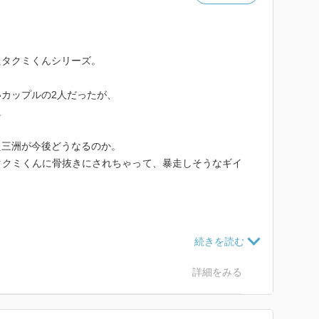
的な事実が発覚するわけなんですが、
う人物がどうしてあんな風に難解なのかなんとなく納得
たタクミくんシリーズ。
たわけですね。
カップルの2人だったが、
ぁ」って、抱えていた問題がストンとおさまることがあ
。
立ち会ってしまったんだな。
た三洲が今後どうなるのか。
の三洲の漢らしさといったら
タクミくんに骨抜きにされちゃって、暴走しそうなギイ
わいい部分があったんだろうね。
治まるんじゃないかな？ｗ
が判明。マジですか！
詳細をみる
寺。