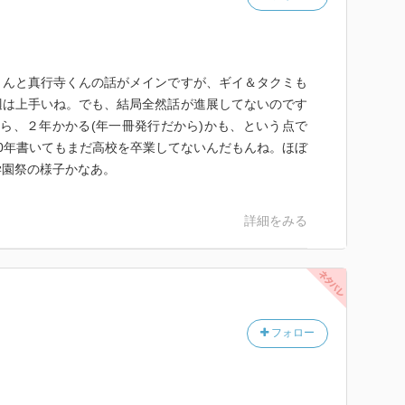
くんと真行寺くんの話がメインですが、ギイ＆タクミも
辺は上手いね。でも、結局全然話が進展してないのです
したら、２年かかる(年一冊発行だから)かも、という点で
0年書いてもまだ高校を卒業してないんだもんね。ほぼ
学園祭の様子かなあ。
詳細をみる
フォロー