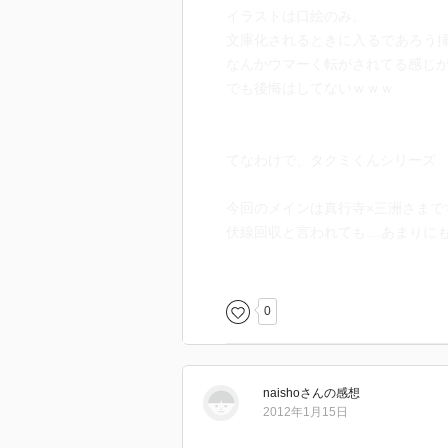
イラストは口絵のみ。
文庫化されるときに入るであろう
なんかウマーく転がされてる感じ
でも後悔はしてないｗｗｗ
てなわけで、タクミくんシリーズ
今回のメインは真行寺×三洲さまで
伏線回収と言われても…あまりに
なもんだから「へ？そんなことも
ぎて以前の出来事やストーリーや
り…。
0
あとがきで先生が言われていた『
掛けられてんだかサッパリｗ
naisho
さん
の感想
2012年1月15日