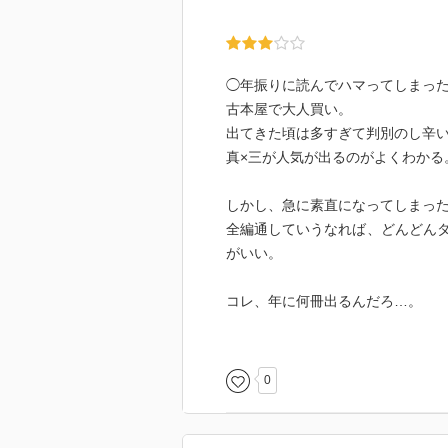
今回、三洲の根っこの部分の衝撃
それが明らかにされて、三洲とい
できました。
◯年振りに読んでハマってしまっ
彼自身もその事実にモヤっとして
古本屋で大人買い。
出てきた頃は多すぎて判別のし辛い
人間生きていくうちに何度か「あ
真×三が人気が出るのがよくわかる
るけれど、読者はそういう瞬間に
しかし、急に素直になってしまっ
自分の中でおさまってしまった後
全編通していうなれば、どんどん
がいい。
え？別人？
コレ、年に何冊出るんだろ…。
つかもともとはあーゆー素直でか
待てない…。
この後はとりあえず三洲の胃痛は
後日、年に一冊ペースということ
0
とにかく・・・よかったね！真行