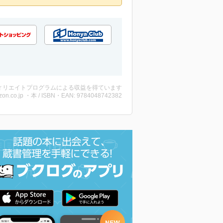
ィリエイトプログラムによる収益を得ています
on.co.jp ・本 / ISBN・EAN: 9784048742382