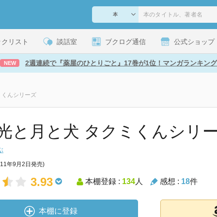
ックリスト
談話室
ブクログ通信
公式ショップ
2週連続で『薬屋のひとりごと』17巻が1位！マンガランキング
NEW
ミくんシリーズ
光と月と犬 タクミくんシリ
ぶ
011年9月2日発売)
3.93
本棚登録 :
134
人
感想 :
18
件
本棚に登録