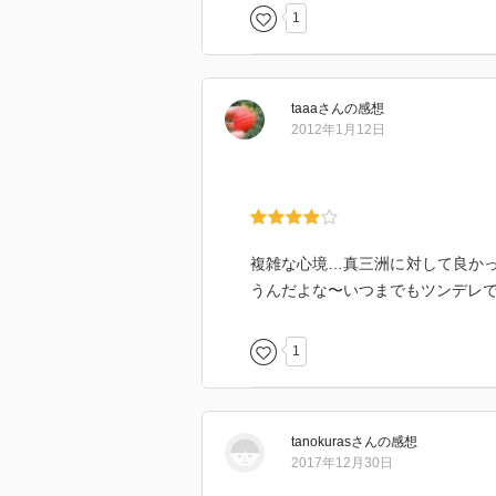
1
taaa
さん
の感想
2012年1月12日
複雑な心境…真三洲に対して良か
うんだよな〜いつまでもツンデレ
1
tanokuras
さん
の感想
2017年12月30日