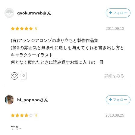
gyokurowebさん
フォロー
5
2011.09.13
(有)アランジアロンゾの成り立ちと製作作品集
独特の雰囲気と無条件に癒しを与えてくれる書き出し方と
キャラクターイラスト
何となく疲れたときに読み返すお気に入りの一冊
0
詳細をみる
hi_popopoさん
フォロー
4
2010.08.25
すき。