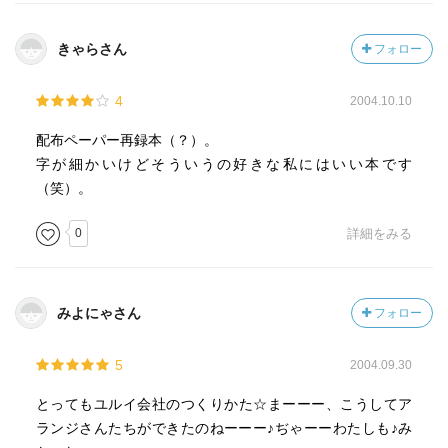
きゃらさん
フォロー
4
2004.10.10
配布ペーパー再録本（？）。
字が細かいけどそういうの好きな私にはいい本です
（笑）。
0
詳細をみる
みよにゃさん
フォロー
5
2004.09.30
とってもユルイ会社のつくりかた☆まーーー、こうしてア
ランジさんたちができたのねーーー♪ぢゃーーわたしも♪み