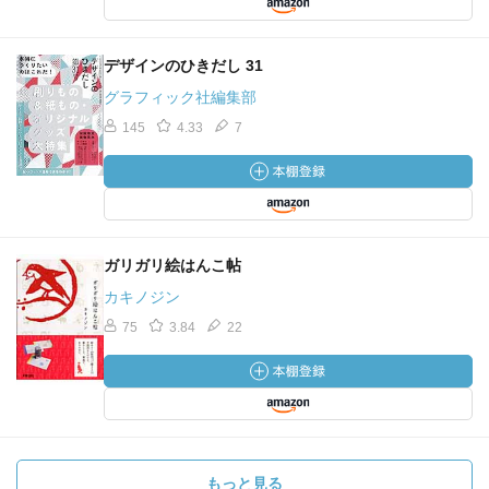
デザインのひきだし 31
グラフィック社編集部
145
4.33
7
ガリガリ絵はんこ帖
カキノジン
75
3.84
22
もっと見る