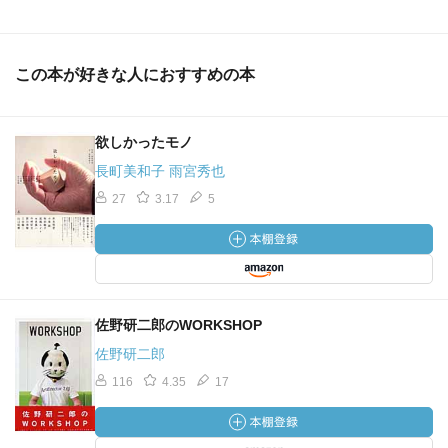
この本が好きな人におすすめの本
欲しかったモノ
長町美和子 雨宮秀也
27
3.17
5
佐野研二郎のWORKSHOP
佐野研二郎
116
4.35
17