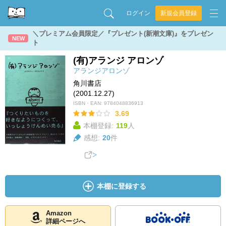
ログイン
新規会員登録
＼プレミアム会員限定／『プレゼント(新潮文庫)』をプレゼン
NEW
ト
(有)アランジ アロンゾ
アランジアロンゾ
角川書店
(2001.12.27)
ISBN・EAN:
9784048836913
3.69
本棚登録:
119
人
感想:
20
件
本棚に登録する
Amazon
詳細ページへ