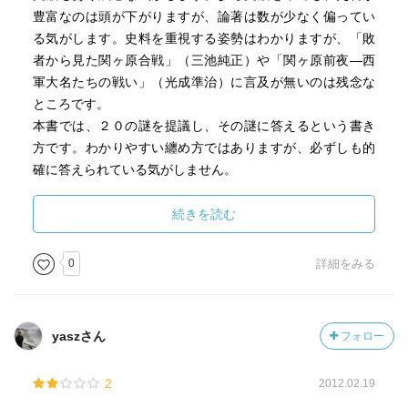
豊富なのは頭が下がりますが、論著は数が少なく偏ってい
る気がします。史料を重視する姿勢はわかりますが、「敗
者から見た関ヶ原合戦」（三池純正）や「関ヶ原前夜―西
軍大名たちの戦い」（光成準治）に言及が無いのは残念な
ところです。
本書では、２０の謎を提議し、その謎に答えるという書き
方です。わかりやすい纏め方ではありますが、必ずしも的
確に答えられている気がしません。
謎２では「五大老・五奉行制はあったのか」とあります
が、著者は、「奉行が誰であるかは特定できないし、まし
続きを読む
てや大老という言葉も存在しないのである。かといって、
これでは不便なので、便宜上、通説に従った五大老・五奉
0
詳細をみる
行という歴史用語を使用したい」としています。結論とし
ては、五大老・五奉行というような制度はあったものの、
大老間では力に差が大きかったという事を言っています。
yaszさん
フォロー
うーん、設問の答えになっていない気がするのは私だけで
しょうか。以前「五大老・五奉行制は無かった」という説
2
2012.02.19
を聞いた事があるので、新説が伺えるのかと期待していま