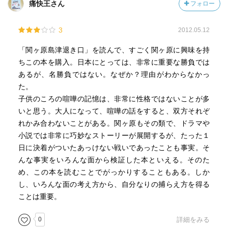
痛快王さん
フォロー
3
2012.05.12
「関ヶ原島津退き口」を読んで、すごく関ヶ原に興味を持
ちこの本を購入。日本にとっては、非常に重要な勝負では
あるが、名勝負ではない。なぜか？理由がわからなかっ
た。
子供のころの喧嘩の記憶は、非常に性格ではないことが多
いと思う。大人になって、喧嘩の話をすると、双方それぞ
れかみ合わないことがある。関ヶ原もその類で、ドラマや
小説では非常に巧妙なストーリーが展開するが、たった１
日に決着がついたあっけない戦いであったことも事実。そ
んな事実をいろんな面から検証した本といえる。そのた
め、この本を読むことでがっかりすることもある。しか
し、いろんな面の考え方から、自分なりの捕らえ方を得る
ことは重要。
0
詳細をみる