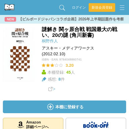
ログイン
新規会員登録
【ビルボードジャパンコラボ企画】2026年上半期話題作を考察
NEW
謎解き 関ヶ原合戦 戦国最大の戦
い、20の謎 (角川新書)
桐野作人
アスキー・メディアワークス
(2012.02.10)
ISBN・EAN:
9784048860741
3.20
本棚登録:
45
人
感想:
8
件
本棚に登録する
Amazon
詳細ページへ