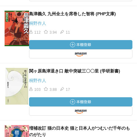
島津義久 九州全土を席巻した智将 (PHP文庫)
桐野作人
112
3.94
11
関ヶ原島津退き口 敵中突破三〇〇里 (学研新書)
桐野作人
103
3.88
17
増補改訂 猫の日本史 猫と日本人がつむいだ千年のも
のがたり