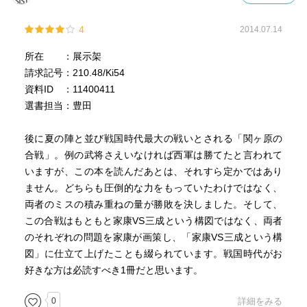
4
2014.07.14
所在 ：展示架
請求記号：210.48/Ki54
資料ID ：11400411
選書担当：豊田
後に夏の陣と並び戦国時代最大の戦いとされる「関ヶ原の
合戦」。例の武将さえいなければ西軍は勝てたと言われて
いますが、この本を読んだあとは、それすら定かではあり
ません。どちらも圧倒的な力をもっていたわけではなく、
両者のミスの積み重ねの量が勝敗を決しました。そして、
この合戦はもともと家康VS三成という構図ではなく、両者
のそれぞれの問題を家康が画策し、「家康VS三成という構
図」に仕立て上げたことも綴られています。戦国時代がお
好きな方は必読すべき1冊だと思います。
0
詳細をみる