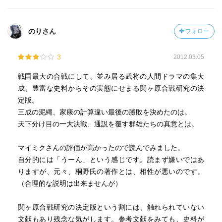
のりさん
フォロー
3
2012.03.05
戦国最大の合戦にして、並み居る武将の人間ドラマの集大
成、豊富な史料からその実態にせまる関ヶ原合戦研究の決
定版。
三成の泥縄、家康の計算違い最後の勝敗を決めたのは。
天下分け目の一大決戦、通説を覆す群雄たちの真意とは。
マイミクさんの評価が高かったので読んでみました。
自分的には「うーん」という感じです。読まず嫌いではあ
りますが、元々、桐野氏の著作とは、相性が悪いのです。
（合理的な説明は出来ませんが）
関ヶ原合戦研究の決定版という割には、触れられていない
文献もあり残念な気がします。参考文献をみても、史料が