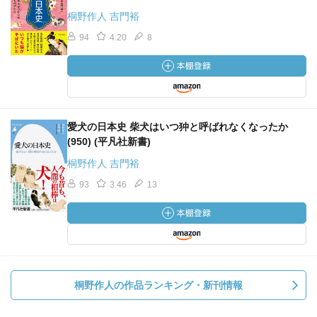
桐野作人 吉門裕
94
4.20
8
愛犬の日本史 柴犬はいつ狆と呼ばれなくなったか
(950) (平凡社新書)
桐野作人 吉門裕
93
3.46
13
桐野作人の作品ランキング・新刊情報