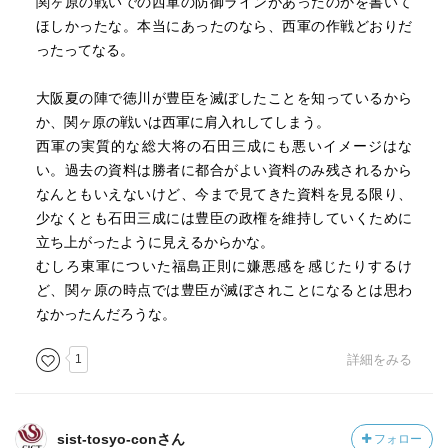
関ヶ原の戦いでの西軍の防御ラインがあったのかを書いて
ほしかったな。本当にあったのなら、西軍の作戦どおりだ
ったってなる。
大阪夏の陣で徳川が豊臣を滅ぼしたことを知っているから
か、関ヶ原の戦いは西軍に肩入れしてしまう。
西軍の実質的な総大将の石田三成にも悪いイメージはな
い。過去の資料は勝者に都合がよい資料のみ残されるから
なんともいえないけど、今まで見てきた資料を見る限り、
少なくとも石田三成には豊臣の政権を維持していくために
立ち上がったように見えるからかな。
むしろ東軍についた福島正則に嫌悪感を感じたりするけ
ど、関ヶ原の時点では豊臣が滅ぼされことになるとは思わ
なかったんだろうな。
1
詳細をみる
sist-tosyo-conさん
フォロー