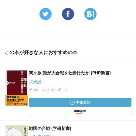
る川止め）が決定的要因である（ｐ１２３）
・上杉景勝にとっての最大の関心事は、伊達政宗と最上義
光で、両社をいかに屈服させるかが関東出陣の前提条件
（ｐ１４９）
・岐阜城がわずか２日で落城したのは、織田秀信が採用し
この本が好きな人におすすめの本
た城外出陣という戦術の稚拙さに尽きる（ｐ１７０）
・織田勢の本陣4000人に対して、東軍は総勢3.5万人のう
関ヶ原 誰が大合戦を仕掛けたか (PHP新書)
ち、池田・浅野・堀尾等の1.8万人が攻めた（ｐ１７２）
武光誠
・西軍の事実上の総大将だった三成が信頼し、かつ掌握で
69
2.79
12
きたのは、大垣城在陣の諸将と、大谷吉継のみ（ｐ２０
０）
2012年2月19日作成
戦国の合戦 (学研新書)