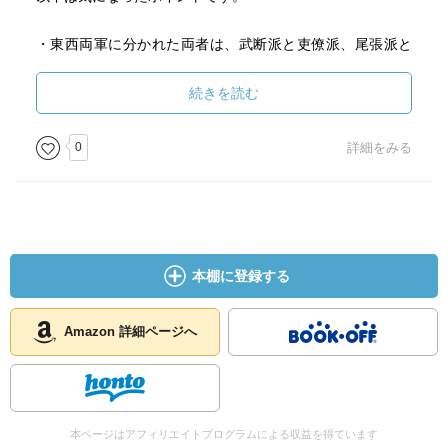
桐野氏の著書では、「関ヶ原 島津退き口」の方が断然面
白くおススメです。
・東西両軍に分かれた両者は、武断派と吏僚派、尾張派と
近江派等で分類されることはあるが、結局は、朝鮮出兵に
おける前線と後方、統制される側とする側という立場の違
続きを読む
いに起因する（ｐ１９）
0
詳細をみる
・五大老の中の、家康と利家は別格、財務は五奉行が彼等
２人の了承を得てできるように指示されている（ｐ３１）
・宇喜多秀家は、一門のうち軍団の先手衆をつとめる万石
以上の旗頭６人のうち、じつに４人が出奔し、これにその
本棚に登録する
他有力与力４０人も同調して大混乱に陥った（ｐ５５）
・「内府ちがひの条々」の発給主体は三奉行で、それを二
Amazon 詳細ページへ
大老（毛利、宇喜多）が後押ししているので、その陣容は
家康の予想以上に盛大であった（ｐ１０７）
・秀忠の遅参は、使者の予想外の遅着（利根川大増水によ
本ページはアフィリエイトプログラムによる収益を得ています