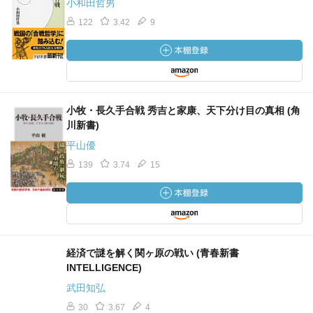
小和田哲男
122
3.42
9
小牧・長久手合戦 秀吉と家康、天下分け目の真相 (角
川新書)
平山優
139
3.74
15
経済で謎を解く関ヶ原の戦い (青春新書
INTELLIGENCE)
武田知弘
30
3.67
4