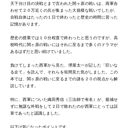
したが、肩すかしでした。（これは設問の方が悪いのかも
天下分け目の決戦とまで言われた関ヶ原の戦いは、両軍合
しれません）
わせて２０万近くの兵が集まった大規模な戦いでしたが、
合戦自体はたったの１日で終わったと歴史の時間に習った
謎１０では、徳川軍の主力は家康勢か秀忠勢かという問題
記憶があります。
も提起しています。桐野氏は、笠谷和比古氏の秀忠軍が主
力であったという説に疑問を呈しています。桐野氏はその
歴史の授業では１０分程度で終わったと思うのですが、高
言とは逆に、どちらが主力であったかという議論に終始し
校時代に関ヶ原の戦いにはそれに至るまで多くのドラマが
ている気がします。笠谷氏の著書（だいぶ昔に読んだので
あるはずだと思い続けていました。
うろ覚えの記憶）では、秀忠軍が遅参したことにより、関
ヶ原で家康は豊臣恩顧の諸将を主力として戦うこととな
負けてしまった西軍から見た、堺屋太一が記した「巨いな
り、外様大名に配慮した論功行賞を行わなければならなか
る企て」を読んで、それらを垣間見た気がしました。この
った。これが、関ヶ原から大坂の陣までの流れに影響した
本では、関ヶ原の戦いに至るまでの謎を２０の視点から解
ということだったと思います。私としては、桐野氏が言う
説しています。
とおり、どちらが主力であったかという事はあまり意味が
無く、秀忠遅参がその後の歴史にどの様な影響を与えたの
特に、西軍についた織田秀信（三法師で有名）が、籠城せ
かという方に興味がありますが、笠谷説への反論としては
ずに無謀な外戦をして２日で敗れたのが西軍にとっては誤
突っ込み不足のような気がします。（議論の次元がマッチ
算であったと認識しました。
していないのでは）
以下は気になったポイントです。