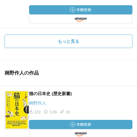
もっと見る
桐野作人の作品
猫の日本史 (歴史新書)
桐野作人
223
3.69
20