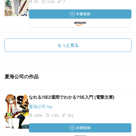
45
3.44
7
もっと見る
夏海公司の作品
なれる!SE2週間でわかる?SE入門 (電撃文庫)
夏海公司 Ixy
1656
3.83
201