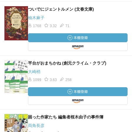
ついでにジェントルメン (文春文庫)
柚木麻子
1768
3.32
71
平台がおまちかね (創元クライム・クラブ)
大崎梢
1099
3.63
258
困った作家たち 編集者桜木由子の事件簿
両角長彦