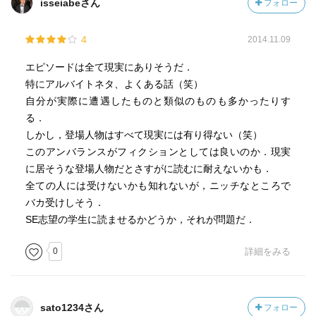
isseiabeさん
フォロー
4
2014.11.09
エピソードは全て現実にありそうだ．
特にアルバイトネタ、よくある話（笑）
自分が実際に遭遇したものと類似のものも多かったりす
る．
しかし，登場人物はすべて現実には有り得ない（笑）
このアンバランスがフィクションとしては良いのか．現実
に居そうな登場人物だとさすがに読むに耐えないかも．
全ての人には受けないかも知れないが，ニッチなところで
バカ受けしそう．
SE志望の学生に読ませるかどうか，それが問題だ．
0
詳細をみる
sato1234さん
フォロー