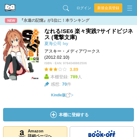
ログイン
新規会員登録
『永遠の記憶』が1位に！本ランキング
NEW
なれる!SE6 楽々実践?サイドビジネ
ス (電撃文庫)
夏海公司
Ixy
アスキー・メディアワークス
(2012.02.10)
ISBN・EAN:
9784048863506
3.89
本棚登録:
789
人
感想:
70
件
Kindle版
本棚に登録する
Amazon
詳細ページへ