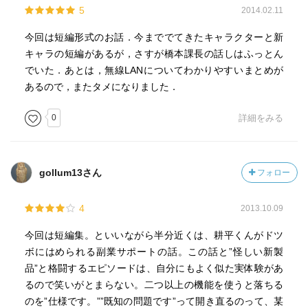
5
2014.02.11
今回は短編形式のお話．今まででてきたキャラクターと新
キャラの短編があるが，さすが橋本課長の話しはふっとん
でいた．あとは，無線LANについてわかりやすいまとめが
あるので，またタメになりました．
0
詳細をみる
gollum13さん
フォロー
4
2013.10.09
今回は短編集。といいながら半分近くは、耕平くんがドツ
ボにはめられる副業サポートの話。この話と”怪しい新製
品”と格闘するエピソードは、自分にもよく似た実体験があ
るので笑いがとまらない。二つ以上の機能を使うと落ちる
のを”仕様です。””既知の問題です”って開き直るのって、某