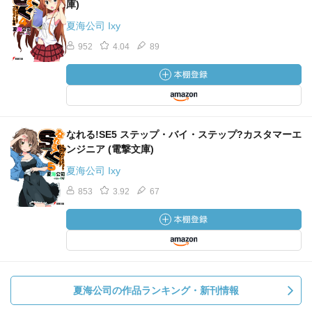
庫)
夏海公司 Ixy
952
4.04
89
なれる!SE5 ステップ・バイ・ステップ?カスタマーエ
ンジニア (電撃文庫)
夏海公司 Ixy
853
3.92
67
夏海公司の作品ランキング・新刊情報