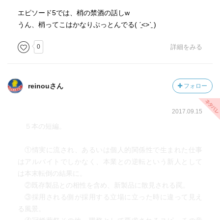
エピソード5では、梢の禁酒の話しw
うん、梢ってこはかなりぶっとんでる( ˊ̱˂˃ˋ̱ )
0
詳細をみる
reinouさん
フォロー
2017.09.15
５本の短編。
①情実に流され、あるいは個人的関係性で生まれた仕事
はアルバイトでしかなく、本業との逆転という新人として
は本末転倒の結果に。
②既存製品との相性を含め、新製品に散見される罠。
③採用される側が採用する立場に立った時に違って見え
る風景。