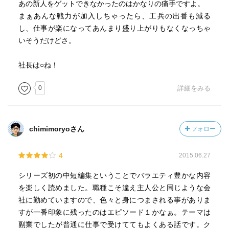
あの新人をゲットできなかったのはかなりの痛手ですよ。
まぁあんな戦力が加入しちゃったら、工兵の出番も減る
し、仕事が楽になってあんまり盛り上がりもなくなっちゃ
いそうだけどさ。
社長は○ね！
0
詳細をみる
chimimoryoさん
フォロー
4
2015.06.27
シリーズ初の中短編集ということでバラエティ豊かな内容
を楽しく読めました。職種こそ違え主人公と同じような会
社に勤めていますので、色々と身につまされる事がありま
すが一番印象に残ったのはエピソード１かなぁ。テーマは
副業でしたが普通に仕事で受けててもよくある話です。ク