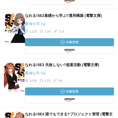
なれる!SE2基礎から学ぶ?運用構築 (電撃文庫)
夏海公司 Ixy
1138
3.99
119
なれる!SE3 失敗しない?提案活動 (電撃文庫)
夏海公司 Ixy
1058
4.03
98
なれる!SE4 誰でもできる?プロジェクト管理 (電撃文