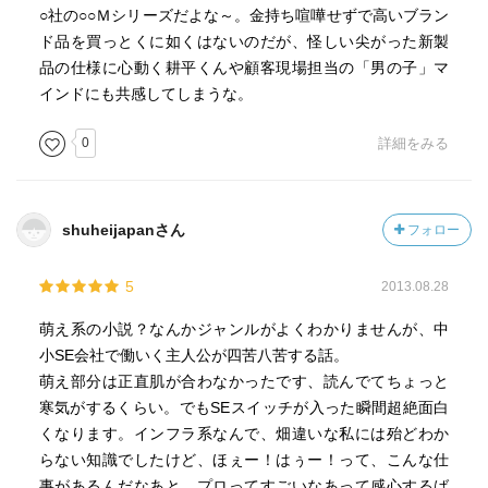
○社の○○Ｍシリーズだよな～。金持ち喧嘩せずで高いブラン
ド品を買っとくに如くはないのだが、怪しい尖がった新製
品の仕様に心動く耕平くんや顧客現場担当の「男の子」マ
インドにも共感してしまうな。
0
詳細をみる
shuheijapanさん
フォロー
5
2013.08.28
萌え系の小説？なんかジャンルがよくわかりませんが、中
小SE会社で働いく主人公が四苦八苦する話。
萌え部分は正直肌が合わなかったです、読んでてちょっと
寒気がするくらい。でもSEスイッチが入った瞬間超絶面白
くなります。インフラ系なんで、畑違いな私には殆どわか
らない知識でしたけど、ほぇー！はぅー！って、こんな仕
事があるんだなあと、プロってすごいなあって感心するば