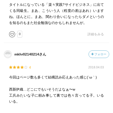
タイトルになっている「楽々実践?サイドビジネス」に出て
くる同級生。まあ、こういう人（程度の差はあれ）います
ね。ほんとに。まあ、関わり合いになったらダメというの
を知るのもまた社会勉強なのかもしれませんが。
0
詳細をみる
mkhr02140214さん
フォロー
4
2018.04.03
今回はページ数も多くて結構読み応えあった感じ(´ω｀)
西新伊織…どこにでもいそうだよなぁ〜w
工兵みたいな子に頼み事して裏では色々言ってる子。いる
いる。