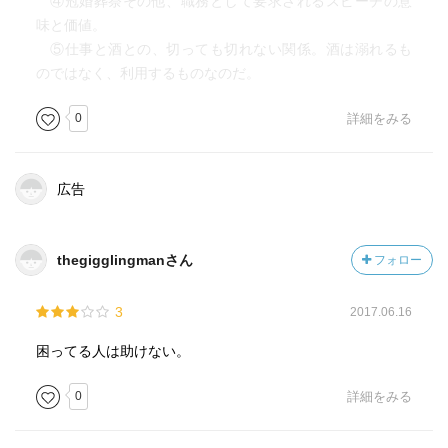
④冠婚葬祭その他、職務として要求されるスピーチの意
味と価値。
⑤仕事と酒との、切っても切れない関係。酒は溺れるも
のではなく、利用するものなのだ。
0
詳細をみる
広告
thegigglingmanさん
フォロー
3
2017.06.16
困ってる人は助けない。
0
詳細をみる