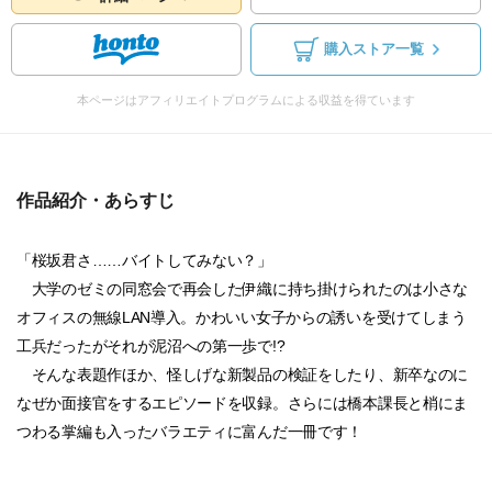
購入ストア一覧
本ページはアフィリエイトプログラムによる収益を得ています
作品紹介・あらすじ
「桜坂君さ……バイトしてみない？」
大学のゼミの同窓会で再会した伊織に持ち掛けられたのは小さな
オフィスの無線LAN導入。かわいい女子からの誘いを受けてしまう
工兵だったがそれが泥沼への第一歩で!?
そんな表題作ほか、怪しげな新製品の検証をしたり、新卒なのに
なぜか面接官をするエピソードを収録。さらには橋本課長と梢にま
つわる掌編も入ったバラエティに富んだ一冊です！