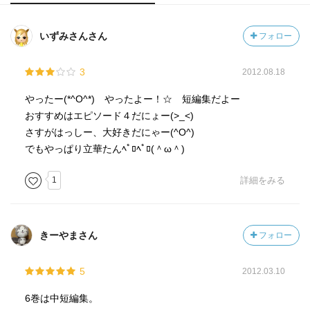
いずみさんさん
フォロー
3
2012.08.18
やったー(*^O^*) やったよー！☆ 短編集だよー
おすすめはエピソード４だにょー(>_<)
さすがはっしー、大好きだにゃー(^O^)
でもやっぱり立華たんﾍﾟﾛﾍﾟﾛ(＾ω＾)
1
詳細をみる
きーやまさん
フォロー
5
2012.03.10
6巻は中短編集。