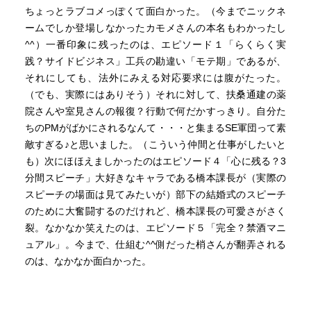
ちょっとラブコメっぽくて面白かった。（今までニックネ
ームでしか登場しなかったカモメさんの本名もわかったし
^^）一番印象に残ったのは、エピソード１「らくらく実
践？サイドビジネス」工兵の勘違い「モテ期」であるが、
それにしても、法外にみえる対応要求には腹がたった。
（でも、実際にはありそう）それに対して、扶桑通建の薬
院さんや室見さんの報復？行動で何だかすっきり。自分た
ちのPMがばかにされるなんて・・・と集まるSE軍団って素
敵すぎる♪と思いました。（こういう仲間と仕事がしたいと
も）次にほほえましかったのはエピソード４「心に残る？3
分間スピーチ」大好きなキャラである橋本課長が（実際の
スピーチの場面は見てみたいが）部下の結婚式のスピーチ
のために大奮闘するのだけれど、橋本課長の可愛さがさく
裂。なかなか笑えたのは、エピソード５「完全？禁酒マニ
ュアル」。今まで、仕組む^^側だった梢さんが翻弄される
のは、なかなか面白かった。