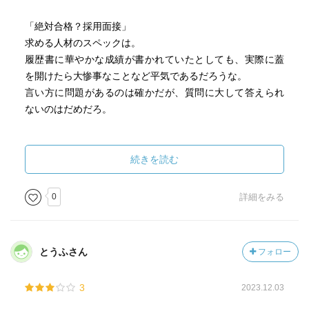
「絶対合格？採用面接」
求める人材のスペックは。
履歴書に華やかな成績が書かれていたとしても、実際に蓋
を開けたら大惨事なことなど平気であるだろうな。
言い方に問題があるのは確かだが、質問に大して答えられ
ないのはだめだろ。
「心に残る？三分間スピーチ」
自分なりに完璧に終えた。
続きを読む
誰かに向かって話すことは慣れていたとしても、それが仕
事外でも完璧かは人によって違ってくるだろうな。
0
詳細をみる
頼まれることが多いのは人望が厚いからだろうが、困る依
頼になるだろうな。
とうふさん
フォロー
「完全？禁酒マニュアル」
現状を自覚したけれども。
3
2023.12.03
簡単に変わることが出来たら苦労しないとはいえ、周囲に
何も言わずに始めるのは無謀だったかもしれない。