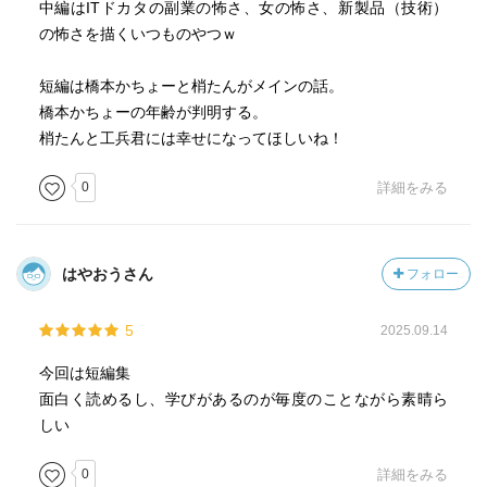
中編はITドカタの副業の怖さ、女の怖さ、新製品（技術）
の怖さを描くいつものやつｗ
短編は橋本かちょーと梢たんがメインの話。
橋本かちょーの年齢が判明する。
梢たんと工兵君には幸せになってほしいね！
0
詳細をみる
はやおうさん
フォロー
5
2025.09.14
今回は短編集
面白く読めるし、学びがあるのが毎度のことながら素晴ら
しい
0
詳細をみる