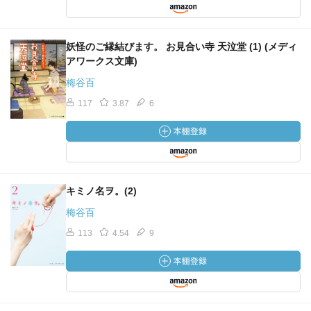
妖怪のご縁結びます。 お見合い寺 天泣堂 (1) (メディ
アワークス文庫)
梅谷百
117
3.87
6
キミノ名ヲ。(2)
梅谷百
113
4.54
9