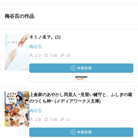
梅谷百の作品
キミノ名ヲ。(1)
梅谷百
172
4.66
25
上倉家のあやかし同居人 ~見習い鍵守と、ふしぎの蔵
のつくも神~ (メディアワークス文庫)
梅谷百
129
3.46
11