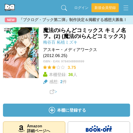
ログイン
新規会員登録
「ブクログ・ブック第二弾」制作決定＆掲載する感想大募集！
NEW
魔法のiらんどコミックス キミノ名
ヲ。(2) (魔法のiらんどコミックス)
梅谷百
柘植ミズキ
アスキー・メディアワークス
(2012.06.25)
ISBN・EAN:
9784048866699
3.75
本棚登録:
36
人
感想:
2
件
本棚に登録する
Amazon
詳細ページへ