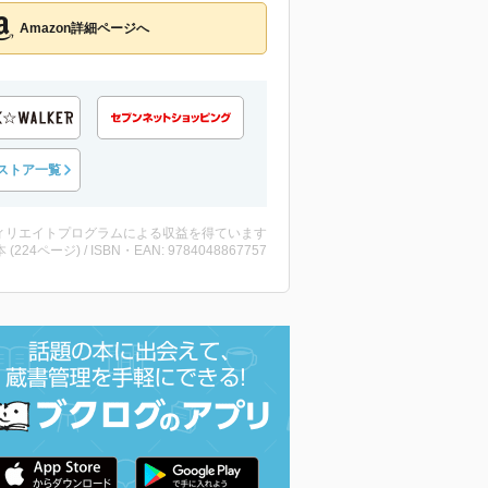
Amazon詳細ページへ
ストア一覧
ィリエイトプログラムによる収益を得ています
・本 (224ページ) / ISBN・EAN: 9784048867757