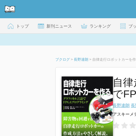
トップ
新刊ニュース
ランキング
ブ
ブクログ
>
長野達朗
>
自律走行ロボットカーを作
自律
でF
長野達朗
長
アスキーメ