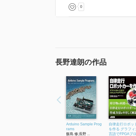
0
長野達朗の作品
Arduino Sample Prog
自律走行ロボッ
rams
を作る グラフィ
飯島 修;長野 ...
言語でFPGAプ