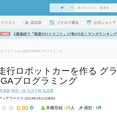
ックリスト
談話室
ブクログ通信
公式ショップ
2週連続で『薬屋のひとりごと』17巻が1位！マンガランキング
NEW
る グラフィカル言語でFPGAプログラミング
走行ロボットカーを作る グ
PGAプログラミング
野達朗
岡田一成
天沼千鶴
塩原愛
ディアワークス
(2013年3月11日発売)
0.00
本棚登録 :
10
人
感想 :
1
件