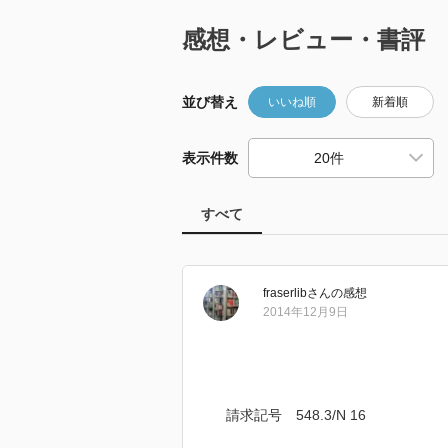
感想・レビュー・書評
並び替え
いいね順
新着順
表示件数
すべて
fraserlib
さん
の感想
2014年12月9日
請求記号 548.3/N 16