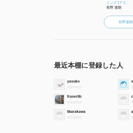
ミング (アス...
長野 達朗
長野達朗
最近本棚に登録した人
yasuko
fraserlib
c
libarakawa
a