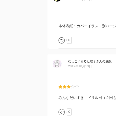
本体表紙：カバーイラスト別バー
0
むしこ／まるた曜子
さん
の感想
2012年10月13日
みんなだいすき ドリル回（２回
0