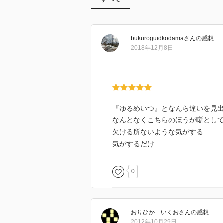
bukuroguidkodama
さん
の感想
2018年12月8日
『ゆるめいつ』となんら違いを見
なんとなくこちらのほうが噺とし
欠ける所ないような気がする
気がするだけ
0
おりひか いくお
さん
の感想
2012年10月29日