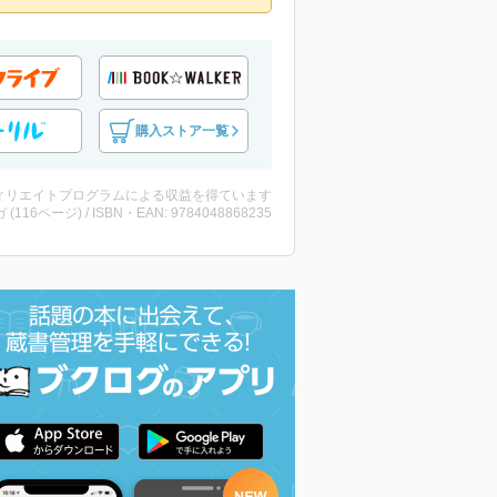
購入ストア一覧
ィリエイトプログラムによる収益を得ています
 (116ページ) / ISBN・EAN: 9784048868235