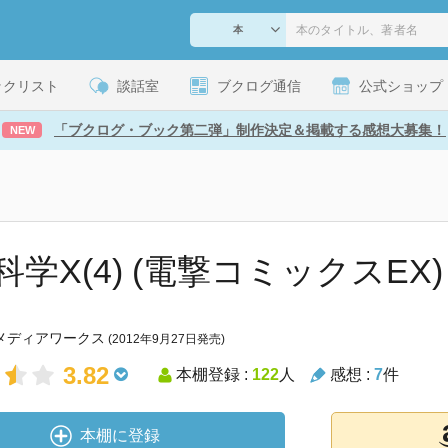
ックリスト
談話室
ブクログ通信
公式ショップ
「ブクログ・ブック第二弾」制作決定＆掲載する感想大募集！
NEW
科学X(4) (電撃コミックスEX)
メディアワークス
(2012年9月27日発売)
3.82
本棚登録 :
122
人
感想 :
7
件
本棚に登録