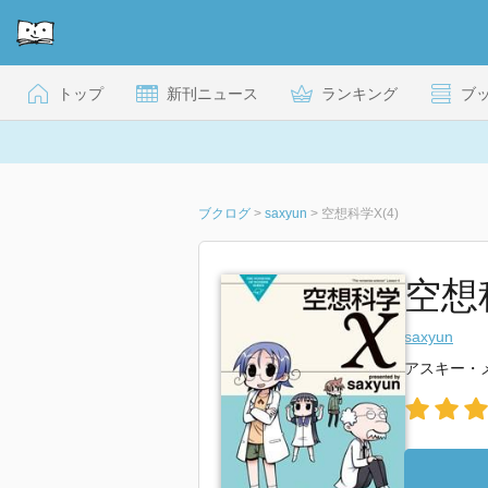
トップ
新刊ニュース
ランキング
ブ
ブクログ
>
saxyun
>
空想科学X(4)
空想
saxyun
アスキー・