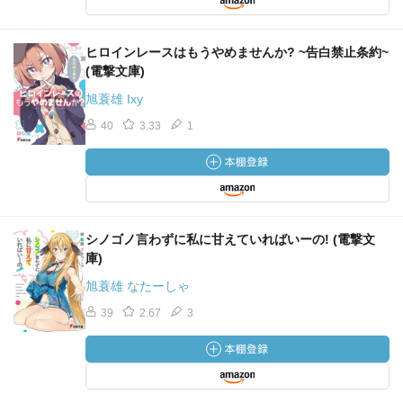
ヒロインレースはもうやめませんか? ~告白禁止条約~
(電撃文庫)
旭蓑雄 Ixy
40
3.33
1
シノゴノ言わずに私に甘えていればいーの! (電撃文
庫)
旭蓑雄 なたーしゃ
39
2.67
3