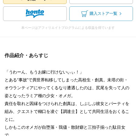
購入ストア一覧
本ページはアフィリエイトプログラムによる収益を得ています
作品紹介・あらすじ
「うわーん、もうお嫁に行けないぃぃ！」
とある“事故”で異世界転移してしまった高校生・創真。未塔の街・
オウランティアにやってくるなり遭遇したのは、尻尾を失って人の
姿となったラミア種の少女・オメガ。
責任を取れと因縁をつけられた創真は、しぶしぶ彼女とパーティを
組み、クエストで糊口を凌ぐ【調達士】として共同生活をおくるこ
とに。
しかもこのオメガが自堕落・我儘・散財癖と三拍子揃った駄目女
で……。