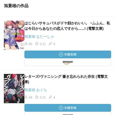
旭蓑雄の作品
はじらいサキュバスがドヤ顔かわいい。 ~ふふん、私
は今日からあなたの恋人ですから......! (電撃文庫)
旭蓑雄 なたーしゃ
65
3.11
5
レターズ/ヴァニシング 書き忘れられた存在 (電撃文
庫)
旭蓑雄 おぐち
49
3.21
4