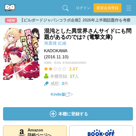
ログイン
新規会員登録
【ビルボードジャパンコラボ企画】2026年上半期話題作を考察
NEW
混沌とした異世界さんサイドにも問
題があるのでは? (電撃文庫)
旭蓑雄
紅緒
KADOKAWA
(2016.11.10)
ISBN・EAN:
9784048924900
2.67
本棚登録:
17
人
感想:
3
件
Kindle版
本棚に登録する
Amazon
詳細ページへ