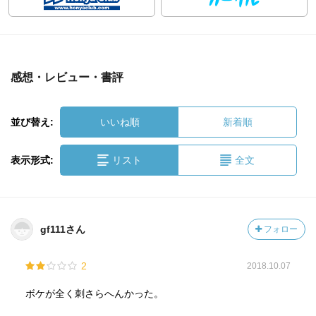
感想・レビュー・書評
並び替え:
いいね順
新着順
表示形式:
リスト
全文
gf111さん
フォロー
2
2018.10.07
ボケが全く刺さらへんかった。