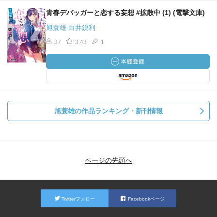
青春デバッガーと恋する妄想 #拡散中 (1) (電撃文庫)
旭蓑雄 白井鋭利
37
3.43
1
旭蓑雄の作品ランキング・新刊情報
ページの先頭へ
Twitterフォロー
Facebookページ