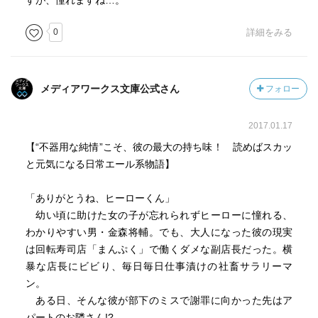
すが、憧れますね…。
0
詳細をみる
メディアワークス文庫公式さん
フォロー
2017.01.17
【“不器用な純情”こそ、彼の最大の持ち味！ 読めばスカッ
と元気になる日常エール系物語】
「ありがとうね、ヒーローくん」
幼い頃に助けた女の子が忘れられずヒーローに憧れる、
わかりやすい男・金森将輔。でも、大人になった彼の現実
は回転寿司店「まんぷく」で働くダメな副店長だった。横
暴な店長にビビり、毎日毎日仕事漬けの社畜サラリーマ
ン。
ある日、そんな彼が部下のミスで謝罪に向かった先はア
パートのお隣さん!?