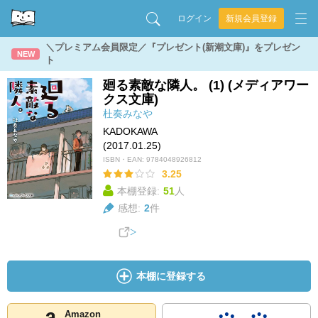
ログイン
新規会員登録
＼プレミアム会員限定／『プレゼント(新潮文庫)』をプレゼン
NEW
ト
廻る素敵な隣人。 (1) (メディアワー
クス文庫)
杜奏みなや
KADOKAWA
(2017.01.25)
ISBN・EAN:
9784048926812
3.25
本棚登録:
51
人
感想:
2
件
本棚に登録する
Amazon