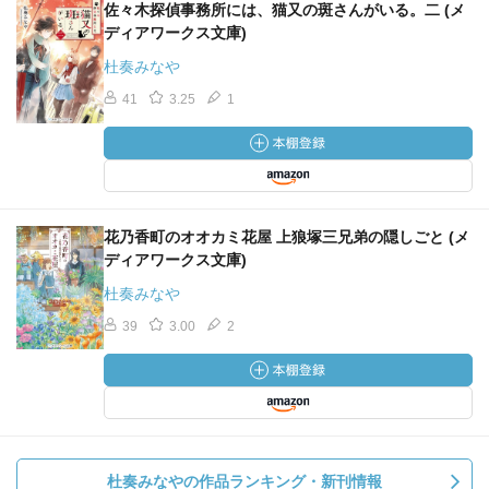
佐々木探偵事務所には、猫又の斑さんがいる。二 (メ
ディアワークス文庫)
杜奏みなや
41
3.25
1
花乃香町のオオカミ花屋 上狼塚三兄弟の隠しごと (メ
ディアワークス文庫)
杜奏みなや
39
3.00
2
杜奏みなやの作品ランキング・新刊情報