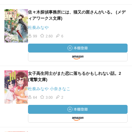
佐々木探偵事務所には、猫又の斑さんがいる。 (メデ
ィアワークス文庫)
杜奏みなや
99
2.60
6
女子高生同士がまた恋に落ちるかもしれない話。2
(電撃文庫)
杜奏みなや 小奈きなこ
64
3.00
2