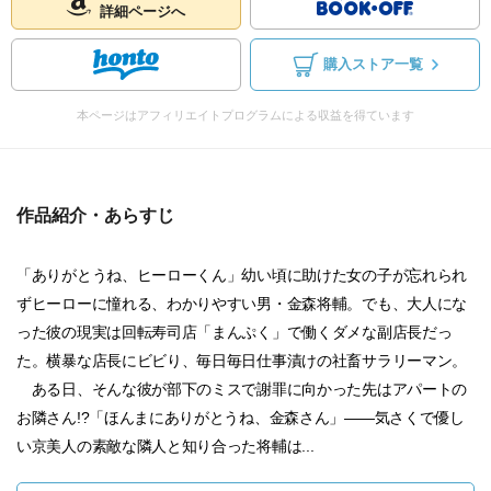
詳細ページへ
購入ストア一覧
本ページはアフィリエイトプログラムによる収益を得ています
作品紹介・あらすじ
「ありがとうね、ヒーローくん」幼い頃に助けた女の子が忘れられ
ずヒーローに憧れる、わかりやすい男・金森将輔。でも、大人にな
った彼の現実は回転寿司店「まんぷく」で働くダメな副店長だっ
た。横暴な店長にビビり、毎日毎日仕事漬けの社畜サラリーマン。
ある日、そんな彼が部下のミスで謝罪に向かった先はアパートの
お隣さん!?「ほんまにありがとうね、金森さん」――気さくで優し
い京美人の素敵な隣人と知り合った将輔は...