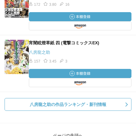
172
3.80
16
宵闇眩燈草紙 四 (電撃コミックスEX)
八房龍之助
157
3.45
3
八房龍之助の作品ランキング・新刊情報
ページの先頭へ