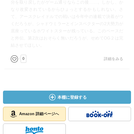
分を取り戻したがゲーム通りならこの後……。しかし、か
なり改変されているからひょっとするかもしれない。さ
て、アースクレイドルでの戦いは今年中の連載で決着がつ
くだろうが、シャドウミラーとインスペクターの2大勢力が
居座っているホワイトスターが残っている。このペースだ
と外伝、第2次はおそらく無いだろうが、せめてOG２は完
結させてほしい。
0
詳細をみる
本棚に登録する
Amazon 詳細ページへ