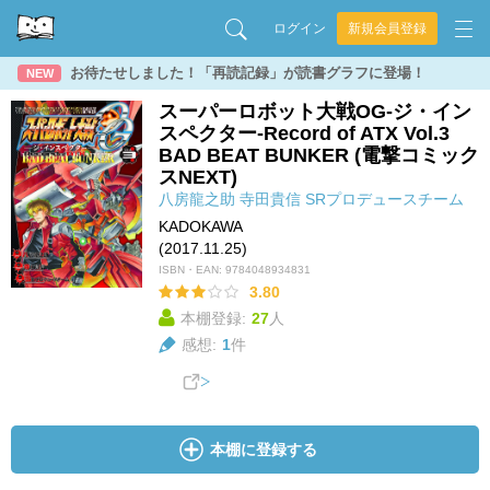
ログイン
新規会員登録
お待たせしました！「再読記録」が読書グラフに登場！
NEW
スーパーロボット大戦OG‐ジ・イン
スペクター‐Record of ATX Vol.3
BAD BEAT BUNKER (電撃コミック
スNEXT)
八房龍之助
寺田貴信
SRプロデュースチーム
KADOKAWA
(2017.11.25)
ISBN・EAN:
9784048934831
3.80
本棚登録:
27
人
感想:
1
件
本棚に登録する