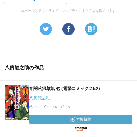
本ページはアフィリエイトプログラムによる収益を得ています
八房龍之助の作品
宵闇眩燈草紙 壱 (電撃コミックスEX)
八房龍之助
233
3.64
16