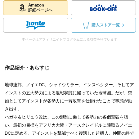
Amazon
詳細ページへ
購入ストア一覧
本ページはアフィリエイトプログラムによる収益を得ています
作品紹介・あらすじ
地球連邦、ノイエDC、シャドウミラー、インスペクター、そしてア
インストの五大勢力による混戦状態に陥っていた地球圏。だが、突
如としてアインストが各勢力に一斉攻撃を仕掛けたことで事態が動
き出す。
ハガネ＆ヒリュウ改は、この混乱に乗じて各勢力の各個撃破を狙
い、最初の目標をアフリカ大陸・アースクレイドルに陣取るノイエ
DCに定める。アインストを撃滅すべく復活した超機人、仲間の絆で