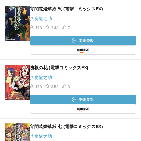
宵闇眩燈草紙 弐 (電撃コミックスEX)
八房龍之助
178
3.48
7
塊根の花 (電撃コミックスEX)
八房龍之助
178
3.58
8
宵闇眩燈草紙 七 (電撃コミックスEX)
八房龍之助