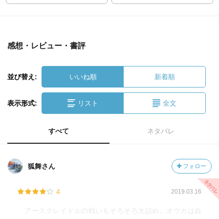
感想・レビュー・書評
並び替え:
いいね順
新着順
表示形式:
リスト
全文
すべて
ネタバレ
狐舞さん
フォロー
4
2019.03.16
アースクレイドルの戦いもそろそろ大詰め。オウカは自