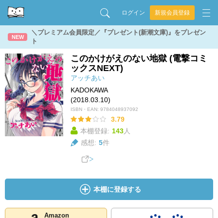
ログイン
新規会員登録
＼プレミアム会員限定／『プレゼント(新潮文庫)』をプレゼン
NEW
ト
このかけがえのない地獄 (電撃コミ
ックスNEXT)
アッチあい
KADOKAWA
(2018.03.10)
ISBN・EAN:
9784048937092
3.79
本棚登録:
143
人
感想:
5
件
本棚に登録する
Amazon