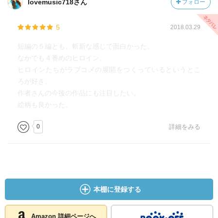
lovemusic718さん
フォロー
5
2018.03.29
短編の５編とも、斬新な感じで面白かった。
なかでも４番めのヒロイン。
ヒロインたちがラブコメの展開をつくっているというとこ
ろが好き。
作者さんの今後の作品にも注目したい。
絵柄も良かった。
0
詳細をみる
本棚に登録する
Amazon 詳細ページへ