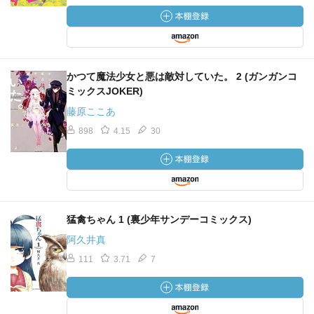
かつて魔法少女と悪は敵対していた。 2 (ガンガンコ
ミックスJOKER)
藤原ここあ
898
4.15
30
猛禽ちゃん 1 (裏少年サンデーコミックス)
阿久井真
111
3.71
7