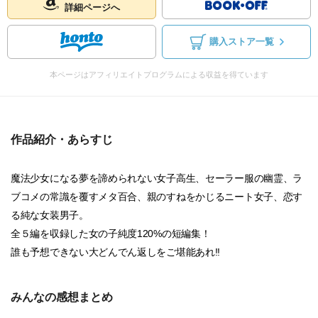
詳細ページへ
購入ストア一覧
本ページはアフィリエイトプログラムによる収益を得ています
作品紹介・あらすじ
魔法少女になる夢を諦められない女子高生、セーラー服の幽霊、ラ
ブコメの常識を覆すメタ百合、親のすねをかじるニート女子、恋す
る純な女装男子。
全５編を収録した女の子純度120%の短編集！
誰も予想できない大どんでん返しをご堪能あれ!!
みんなの感想まとめ