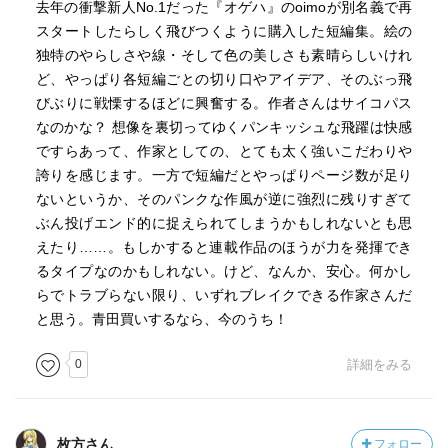
去年の衝撃新人No.1だった『オゲハ』のoimoが別名義で再
スタートしたらしく飛びつくように購入した短編集。絵の
独特のやらしさや線・そして色の美しさも素晴らしいけれ
ど、やっぱり各短編ごとの切り口やアイデア、そのぶっ飛
びぶりに戦慄するほどに興奮する。作者さんはサイコパス
なのかな？ 想像を裏切ってゆくパンキッシュな飛躍は快感
ですらあって、作家としての、とても太く強いこだわりや
誇りを感じます。一方で短編だとやっぱりページ数が足り
ないというか、そのパンクな作風が逆に強烈に残りすぎて
ぶん投げエンド的に捉えられてしまうかもしれないとも思
えたり……。もしかすると連載作品のほうが力を発揮でき
るタイプなのかもしれない。けど、なんか、安心。何かし
らでトラブらない限り、いずれブレイクできる作家さんだ
と思う。青田買いするなら、今のうち！
0
詳細をみる
枚方さん
フォロー