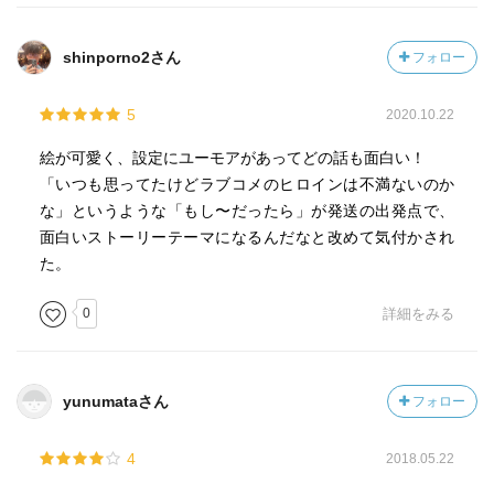
shinporno2さん
フォロー
5
2020.10.22
絵が可愛く、設定にユーモアがあってどの話も面白い！
「いつも思ってたけどラブコメのヒロインは不満ないのか
な」というような「もし〜だったら」が発送の出発点で、
面白いストーリーテーマになるんだなと改めて気付かされ
た。
0
詳細をみる
yunumataさん
フォロー
4
2018.05.22