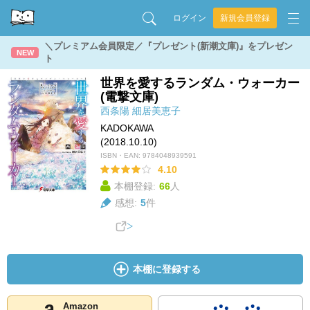
ログイン
新規会員登録
＼プレミアム会員限定／『プレゼント(新潮文庫)』をプレゼン
NEW
ト
世界を愛するランダム・ウォーカー
(電撃文庫)
西条陽
細居美恵子
KADOKAWA
(2018.10.10)
ISBN・EAN:
9784048939591
4.10
本棚登録:
66
人
感想:
5
件
本棚に登録する
Amazon