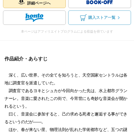
詳細ページへ
購入ストア一覧
本ページはアフィリエイトプログラムによる収益を得ています
作品紹介・あらすじ
深く、広い世界。その全てを知ろうと、天空国家セントラルは各
地に調査官を派遣していた。
調査官であるヨキとシュカが今回向かった先は、水上都市グラン
ナーレ。音楽に愛されたこの街で、今宵世にも奇妙な音楽会が開か
れるという。
曰く、音楽会に参加すると、己の求める死者と邂逅する事ができ
るというのだが――。
ほか、春が来ない里、物理法則が乱れた学術都市など、五つの謎