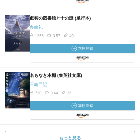
叡智の図書館と十の謎 (単行本)
多崎礼
1266
3.57
40
名もなき本棚 (集英社文庫)
三崎亜記
720
3.44
36
もっと見る