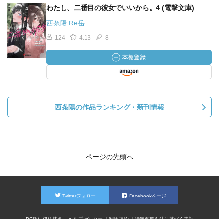
わたし、二番目の彼女でいいから。4 (電撃文庫)
西条陽 Re岳
124
4.13
8
西条陽の作品ランキング・新刊情報
ページの先頭へ
Twitterフォロー
Facebookページ
PC版に切り替え
ヘルプセンター
利用規約
特定商取引法に基づく表記