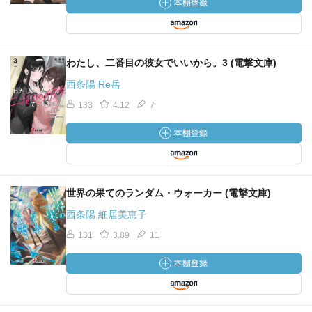
わたし、二番目の彼女でいいから。3 (電撃文庫)
西条陽 Re岳
133
4.12
7
世界の果てのランダム・ウォーカー (電撃文庫)
西条陽 細居美恵子
131
3.89
11