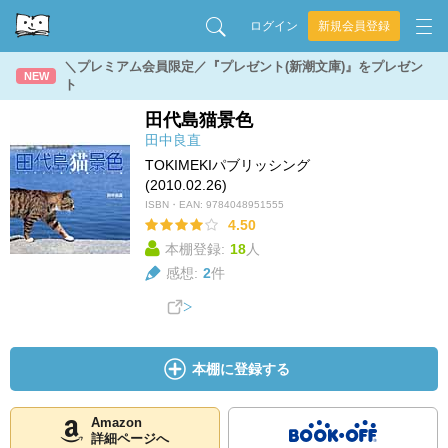
ログイン
新規会員登録
＼プレミアム会員限定／『プレゼント(新潮文庫)』をプレゼン
NEW
ト
田代島猫景色
田中良直
TOKIMEKIパブリッシング
(2010.02.26)
ISBN・EAN:
9784048951555
4.50
本棚登録:
18
人
感想:
2
件
本棚に登録する
Amazon
詳細ページへ