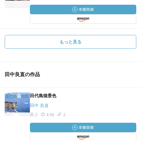
もっと見る
田中良直の作品
田代島猫景色
田中 良直
2
4.50
2