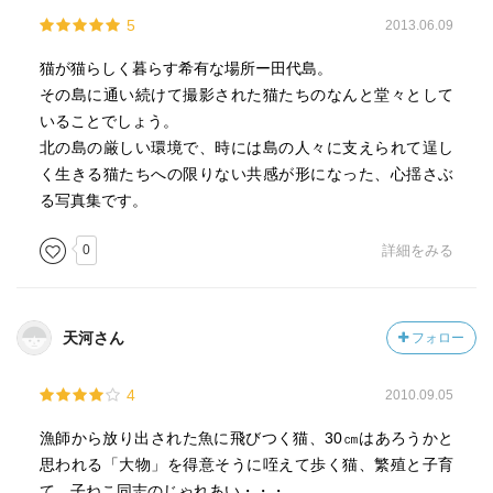
5
2013.06.09
猫が猫らしく暮らす希有な場所ー田代島。
その島に通い続けて撮影された猫たちのなんと堂々として
いることでしょう。
北の島の厳しい環境で、時には島の人々に支えられて逞し
く生きる猫たちへの限りない共感が形になった、心揺さぶ
る写真集です。
0
詳細をみる
天河さん
フォロー
4
2010.09.05
漁師から放り出された魚に飛びつく猫、30㎝はあろうかと
思われる「大物」を得意そうに咥えて歩く猫、繁殖と子育
て、子ねこ同志のじゃれあい・・・