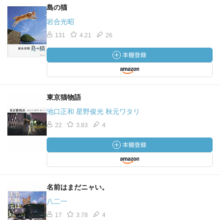
島の猫
岩合光昭
131
4.21
26
東京猫物語
池口正和 星野俊光 秋元ワタリ
22
3.83
4
名前はまだニャい。
八二一
17
3.78
4