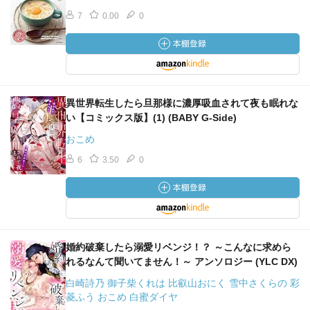
7
0.00
0
異世界転生したら旦那様に濃厚吸血されて夜も眠れな
い【コミックス版】(1) (BABY G-Side)
おこめ
6
3.50
0
婚約破棄したら溺愛リベンジ！？ ～こんなに求めら
れるなんて聞いてません！～ アンソロジー (YLC DX)
白崎詩乃 御子柴くれは 比叡山おにく 雪中さくらの 彩
菱ふう おこめ 白蜜ダイヤ