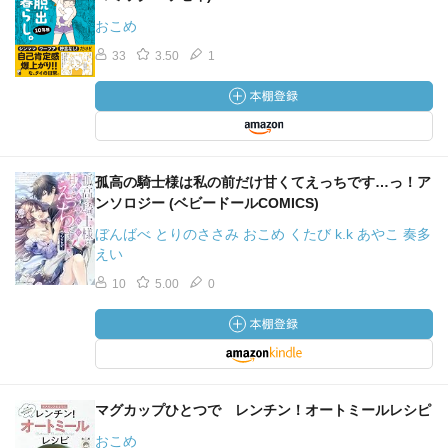
おこめ
33
3.50
1
孤高の騎士様は私の前だけ甘くてえっちです…っ！ア
ンソロジー (ベビードールCOMICS)
ぼんばべ とりのささみ おこめ くたび k.k あやこ 奏多
えい
10
5.00
0
マグカップひとつで レンチン！オートミールレシピ
おこめ