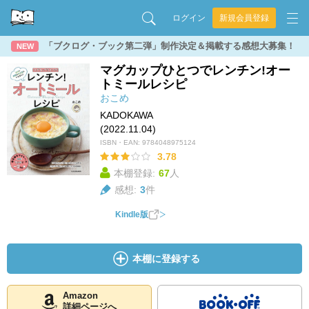
ログイン
新規会員登録
「ブクログ・ブック第二弾」制作決定＆掲載する感想大募集！
NEW
マグカップひとつでレンチン!オー
トミールレシピ
おこめ
KADOKAWA
(2022.11.04)
ISBN・EAN:
9784048975124
3.78
本棚登録:
67
人
感想:
3
件
Kindle版
本棚に登録する
Amazon
詳細ページへ