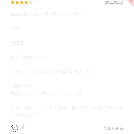
4
2011.02.13
なんの気なしに本屋で買ったマンガ本。
天空。
戦闘機。
レシプロエンジン。
ときたら、なにも考えずに購入してました。
内容はそう。
色んなレシプロ機がでてきました（笑）
でもこれは。。。かなり好き、嫌いが分かれる作品じゃな
いだろうか？
0
詳細をみる