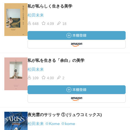
私が私らしく生きる美学
松田未来
648
4.09
18
私が私を生きる「余白」の美学
松田未来
109
4.00
2
夜光雲のサリッサ ① (リュウコミックス)
松田未来 ※Kome ※kome