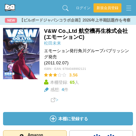
ログイン
新規会員登録
【ビルボードジャパンコラボ企画】2026年上半期話題作を考察
NEW
V&W Co.,Ltd 航空機再生株式会社
(エモーションC)
松田未来
エモーション発行角川グループパブリッシン
グ発売
(2011.02.07)
ISBN・EAN:
9784048992121
3.56
本棚登録:
65
人
感想:
4
件
本棚に登録する
Amazon