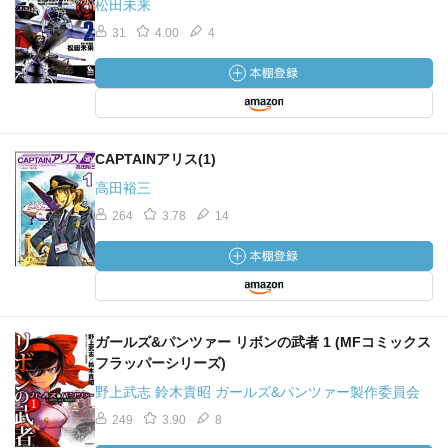
松田未来
31
4.00
4
CAPTAINアリス(1)
高田裕三
264
3.78
14
ガールズ&パンツァー リボンの武者 1 (MFコミックス
フラッパーシリーズ)
野上武志 鈴木貴昭 ガールズ&パンツァー製作委員会
249
3.90
8