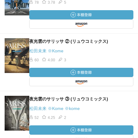
78
3.78
5
夜光雲のサリッサ ② (リュウコミックス)
松田未来 ※Kome
60
4.00
3
夜光雲のサリッサ ③ (リュウコミックス)
松田未来 ※Kome ※kome
52
4.25
2