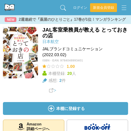
ログイン
新規会員登録
2週連続で『薬屋のひとりごと』17巻が1位！マンガランキング
NEW
JAL客室乗務員が教える とっておき
の店
日本航空
JALブランドコミュニケーション
(2022.03.02)
ISBN・EAN:
9784048993401
1.00
本棚登録:
20
人
感想:
2
件
本棚に登録する
Amazon
詳細ページへ