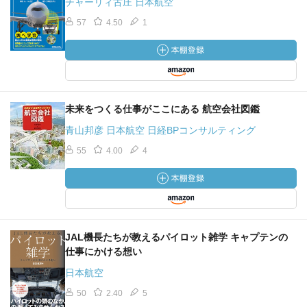
チャーリィ古庄 日本航空
57
4.50
1
未来をつくる仕事がここにある 航空会社図鑑
青山邦彦 日本航空 日経BPコンサルティング
55
4.00
4
JAL機長たちが教えるパイロット雑学 キャプテンの
仕事にかける想い
日本航空
50
2.40
5