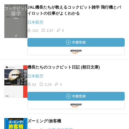
JAL機長たちが教えるコックピット雑学 飛行機とパ
イロットの仕事がよくわかる
日本航空
102
2.87
5
機長たちのコックピット日記 (朝日文庫)
日本航空
62
3.29
4
ズーミング!旅客機