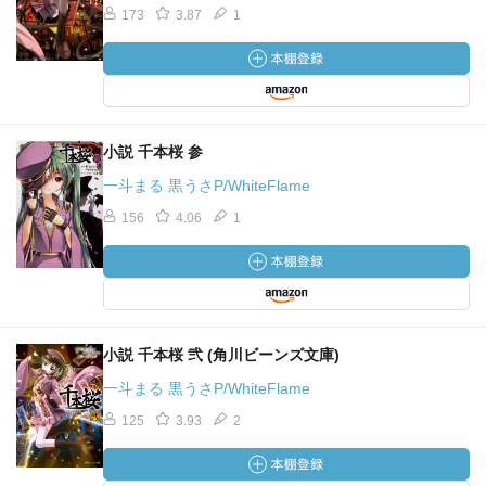
173
3.87
1
小説 千本桜 参
一斗まる 黒うさP/WhiteFlame
156
4.06
1
小説 千本桜 弐 (角川ビーンズ文庫)
一斗まる 黒うさP/WhiteFlame
125
3.93
2