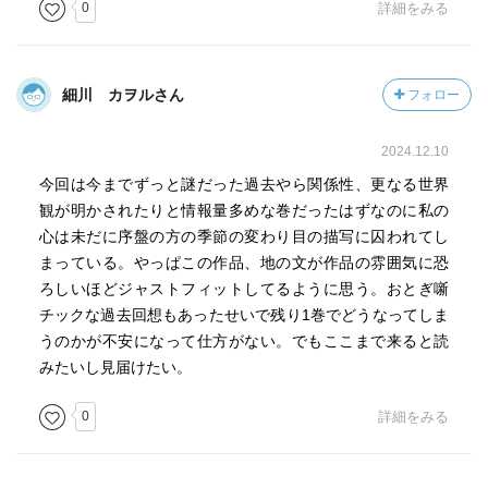
0
詳細をみる
細川 カヲルさん
フォロー
2024.12.10
今回は今までずっと謎だった過去やら関係性、更なる世界
観が明かされたりと情報量多めな巻だったはずなのに私の
心は未だに序盤の方の季節の変わり目の描写に囚われてし
まっている。やっぱこの作品、地の文が作品の雰囲気に恐
ろしいほどジャストフィットしてるように思う。おとぎ噺
チックな過去回想もあったせいで残り1巻でどうなってしま
うのかが不安になって仕方がない。でもここまで来ると読
みたいし見届けたい。
0
詳細をみる