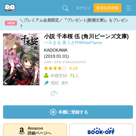
ログイン
新規会員登録
＼プレミアム会員限定／『プレゼント(新潮文庫)』をプレゼン
NEW
ト
小説 千本桜 伍 (角川ビーンズ文庫)
一斗まる
黒うさP/WhiteFlame
KADOKAWA
(2019.01.01)
ISBN・EAN:
9784049110043
4.10
本棚登録:
71
人
感想:
2
件
本棚に登録する
Amazon
詳細ページへ