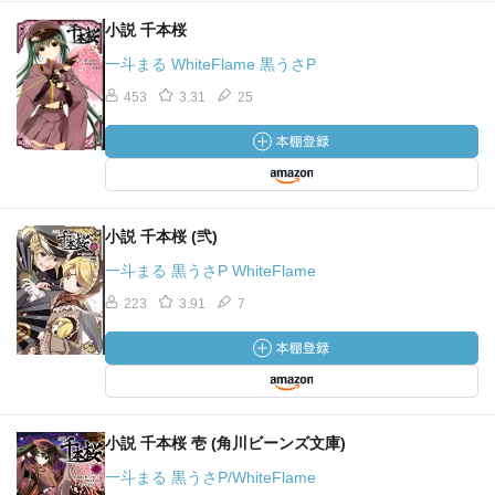
小説 千本桜
一斗まる WhiteFlame 黒うさP
453
3.31
25
小説 千本桜 (弐)
一斗まる 黒うさP WhiteFlame
223
3.91
7
小説 千本桜 壱 (角川ビーンズ文庫)
一斗まる 黒うさP/WhiteFlame