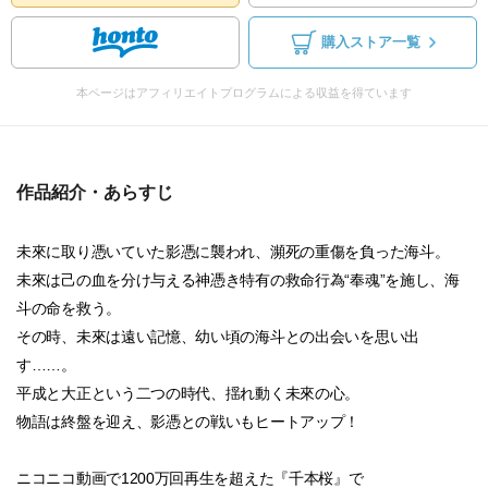
購入ストア一覧
本ページはアフィリエイトプログラムによる収益を得ています
作品紹介・あらすじ
未來に取り憑いていた影憑に襲われ、瀕死の重傷を負った海斗。
未來は己の血を分け与える神憑き特有の救命行為“奉魂”を施し、海
斗の命を救う。
その時、未來は遠い記憶、幼い頃の海斗との出会いを思い出
す……。
平成と大正という二つの時代、揺れ動く未來の心。
物語は終盤を迎え、影憑との戦いもヒートアップ！
ニコニコ動画で1200万回再生を超えた『千本桜』で