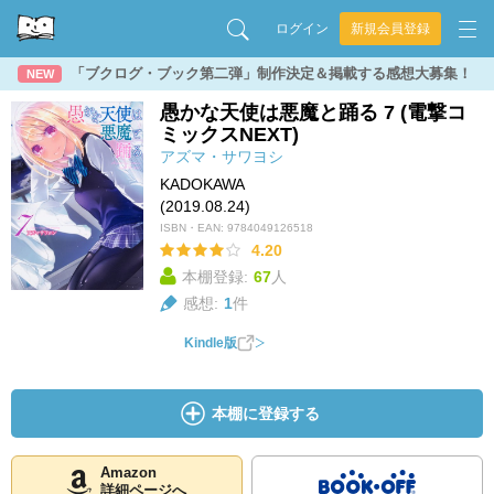
ログイン
新規会員登録
「ブクログ・ブック第二弾」制作決定＆掲載する感想大募集！
NEW
愚かな天使は悪魔と踊る 7 (電撃コ
ミックスNEXT)
アズマ・サワヨシ
KADOKAWA
(2019.08.24)
ISBN・EAN:
9784049126518
4.20
本棚登録:
67
人
感想:
1
件
Kindle版
本棚に登録する
Amazon
詳細ページへ