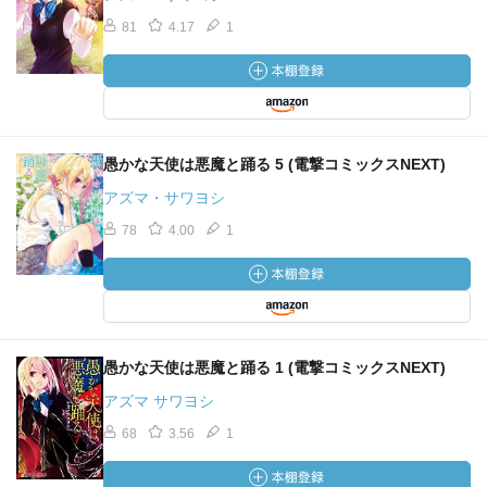
81
4.17
1
愚かな天使は悪魔と踊る 5 (電撃コミックスNEXT)
アズマ・サワヨシ
78
4.00
1
愚かな天使は悪魔と踊る 1 (電撃コミックスNEXT)
アズマ サワヨシ
68
3.56
1