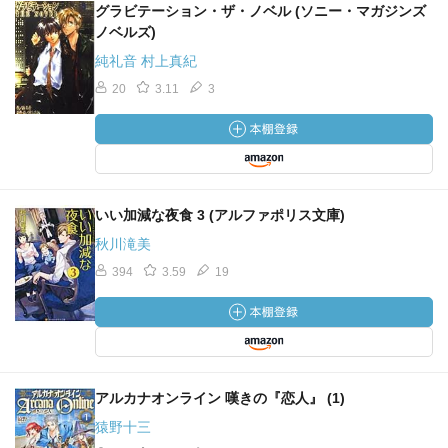
グラビテーション・ザ・ノベル (ソニー・マガジンズ
ノベルズ)
純礼音 村上真紀
20
3.11
3
いい加減な夜食 3 (アルファポリス文庫)
秋川滝美
394
3.59
19
アルカナオンライン 嘆きの『恋人』 (1)
猿野十三