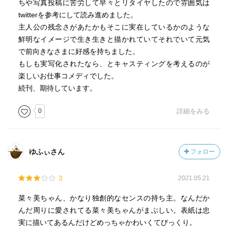
ちや写真投稿に苦労して早々とリタイヤしたので雰囲気は
twitterを参考にして読み進めました。
主人公の残念さがあたかもそこに実在しているかのような
鮮明なイメージで生き生きと描かれていてそれでいて元気
で前向きなさまに好感を持ちました。
もしも実写化されたなら、とキャスティングを考えるのが
楽しいお仕事コメディでした。
続刊、期待しています。
0
詳細をみる
ゆふぃさん
フォロー
3
2021.05.21
菜々美ちゃん、かなり独創的なセンスの持ち主。なんだか
んだ周りに愛されてる菜々美ちゃんがまぶしい。表紙は忠
実に描いてあるんだけどめっちゃかわいくてびっくり。