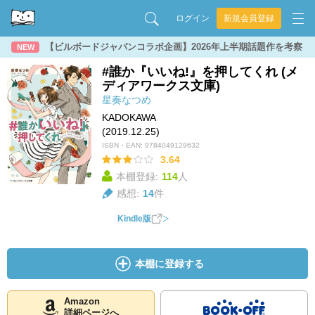
ログイン
新規会員登録
【ビルボードジャパンコラボ企画】2026年上半期話題作を考察
NEW
#誰か『いいね!』を押してくれ (メ
ディアワークス文庫)
星奏なつめ
KADOKAWA
(2019.12.25)
ISBN・EAN:
9784049129632
3.64
本棚登録:
114
人
感想:
14
件
Kindle版
本棚に登録する
Amazon
詳細ページへ