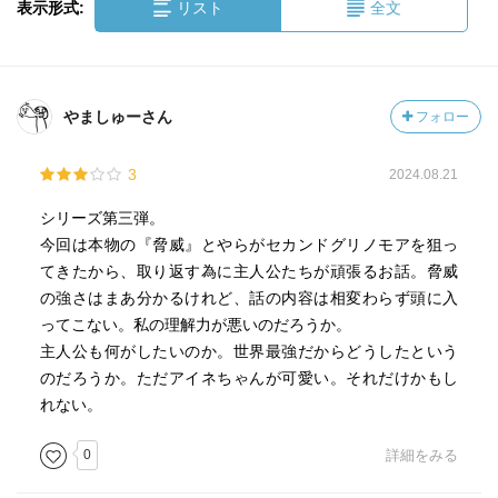
表示形式:
リスト
全文
やましゅーさん
フォロー
3
2024.08.21
シリーズ第三弾。
今回は本物の『脅威』とやらがセカンドグリノモアを狙っ
てきたから、取り返す為に主人公たちが頑張るお話。脅威
の強さはまあ分かるけれど、話の内容は相変わらず頭に入
ってこない。私の理解力が悪いのだろうか。
主人公も何がしたいのか。世界最強だからどうしたという
のだろうか。ただアイネちゃんが可愛い。それだけかもし
れない。
0
詳細をみる