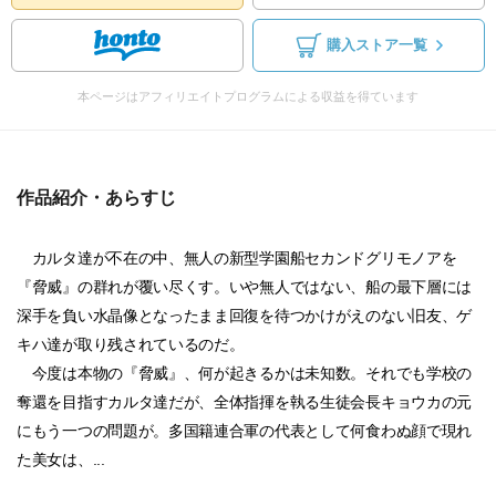
購入ストア一覧
本ページはアフィリエイトプログラムによる収益を得ています
作品紹介・あらすじ
カルタ達が不在の中、無人の新型学園船セカンドグリモノアを
『脅威』の群れが覆い尽くす。いや無人ではない、船の最下層には
深手を負い水晶像となったまま回復を待つかけがえのない旧友、ゲ
キハ達が取り残されているのだ。
今度は本物の『脅威』、何が起きるかは未知数。それでも学校の
奪還を目指すカルタ達だが、全体指揮を執る生徒会長キョウカの元
にもう一つの問題が。多国籍連合軍の代表として何食わぬ顔で現れ
た美女は、...