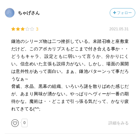
ちゃげさん
フォロー
3
2021.05.31
鎌池のシリーズ物は二つ挫折している。未踏召喚と座敷童
だけど、このアポカリプスもどこまで付き合える事か・・
どうもキャラ、設定ともに弱いって言うか、分かりにく
い。信念めいた主張も説得力がない。しかし、場面の展開
は意外性があって面白い。まぁ、鎌池パターンって事だろ
うなぁ～
脅威、水晶、黒幕の組織、いろいろ謎を散りばめた感じだ
が、あまり興味が湧かない。やっぱりヘヴィーが一番の期
待かな。魔術は・・どこまで引っ張る気だって、かなり疲
れてきてる(^^;
0
詳細をみる