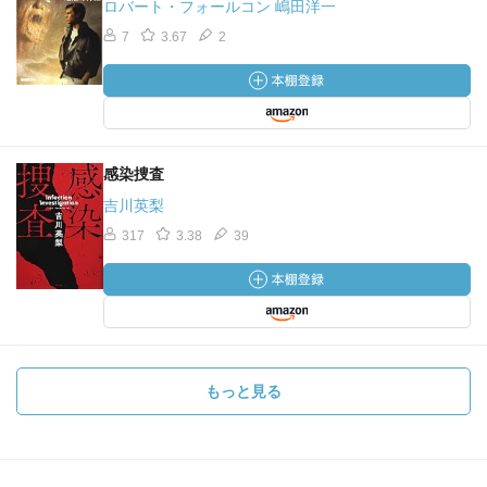
ロバート・フォールコン 嶋田洋一
7
3.67
2
感染捜査
吉川英梨
317
3.38
39
もっと見る