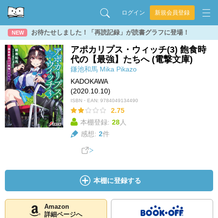
ログイン
新規会員登録
お待たせしました！「再読記録」が読書グラフに登場！
NEW
アポカリプス・ウィッチ(3) 飽食時
代の【最強】たちへ (電撃文庫)
鎌池和馬
Mika Pikazo
KADOKAWA
(2020.10.10)
ISBN・EAN:
9784049134490
2.75
本棚登録:
28
人
感想:
2
件
本棚に登録する
Amazon
詳細ページへ