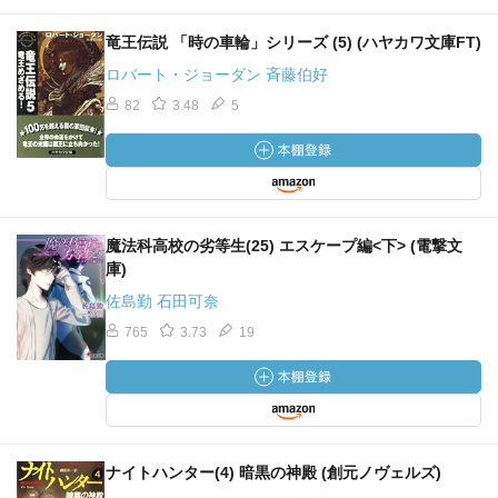
竜王伝説 「時の車輪」シリーズ (5) (ハヤカワ文庫FT)
ロバート・ジョーダン 斉藤伯好
82
3.48
5
魔法科高校の劣等生(25) エスケープ編<下> (電撃文
庫)
佐島勤 石田可奈
765
3.73
19
ナイトハンター(4) 暗黒の神殿 (創元ノヴェルズ)