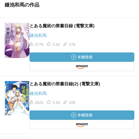
鎌池和馬の作品
とある魔術の禁書目録 (電撃文庫)
鎌池和馬
3776
3.50
279
とある魔術の禁書目録(2) (電撃文庫)
鎌池和馬
2620
3.33
106