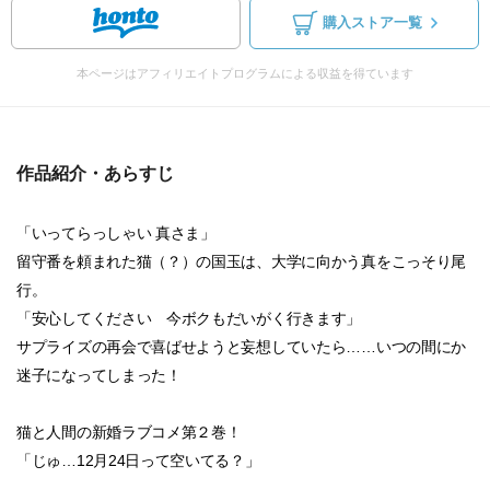
購入ストア一覧
本ページはアフィリエイトプログラムによる収益を得ています
作品紹介・あらすじ
「いってらっしゃい 真さま」
留守番を頼まれた猫（？）の国玉は、大学に向かう真をこっそり尾
行。
「安心してください 今ボクもだいがく行きます」
サプライズの再会で喜ばせようと妄想していたら……いつの間にか
迷子になってしまった！
猫と人間の新婚ラブコメ第２巻！
「じゅ…12月24日って空いてる？」