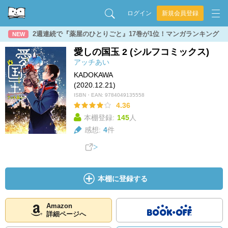
ログイン
新規会員登録
2週連続で『薬屋のひとりごと』17巻が1位！マンガランキング
NEW
愛しの国玉 2 (シルフコミックス)
アッチあい
KADOKAWA
(2020.12.21)
ISBN・EAN:
9784049135558
4.36
本棚登録:
145
人
感想:
4
件
本棚に登録する
Amazon
詳細ページへ