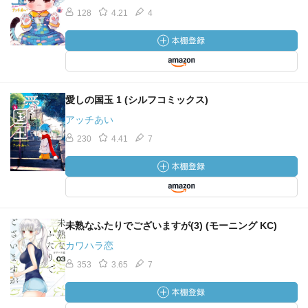
128
4.21
4
愛しの国玉 1 (シルフコミックス)
アッチあい
230
4.41
7
未熟なふたりでございますが(3) (モーニング KC)
カワハラ恋
353
3.65
7