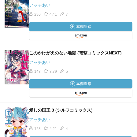
アッチあい
230
4.41
7
このかけがえのない地獄 (電撃コミックスNEXT)
アッチあい
143
3.79
5
愛しの国玉 3 (シルフコミックス)
アッチあい
128
4.21
4