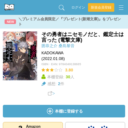
ログイン
新規会員登録
＼プレミアム会員限定／『プレゼント(新潮文庫)』をプレゼン
NEW
ト
その勇者はニセモノだと、鑑定士は
言った (電撃文庫)
囲恭之介
桑島黎音
KADOKAWA
(2022.01.08)
ISBN・EAN:
9784049138665
3.80
本棚登録:
30
人
感想:
2
件
本棚に登録する
Amazon