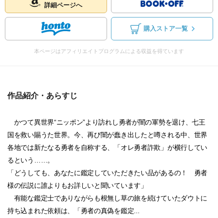
詳細ページへ
購入ストア一覧
本ページはアフィリエイトプログラムによる収益を得ています
作品紹介・あらすじ
かつて異世界“ニッポン”より訪れし勇者が闇の軍勢を退け、七王
国を救い賜うた世界。今、再び闇が蠢き出したと噂される中、世界
各地では新たなる勇者を自称する、「オレ勇者詐欺」が横行してい
るという……。
「どうしても、あなたに鑑定していただきたい品があるの！ 勇者
様の伝説に誰よりもお詳しいと聞いています」
有能な鑑定士でありながらも根無し草の旅を続けていたダウトに
持ち込まれた依頼は、「勇者の真偽を鑑定...