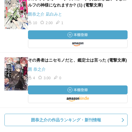
ルフの神様になれますか? (1) (電撃文庫)
囲恭之介 凪白みと
10
2.00
1
その勇者はニセモノだと、鑑定士は言った (電撃文庫)
囲 恭之介
4
3.00
0
囲恭之介の作品ランキング・新刊情報