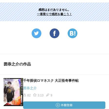
感想はまだありません。
一番乗りで感想を書こう！
囲恭之介の作品
千年探偵ロマネスク 大正怪奇事件帖
囲恭之介
82
3.13
9