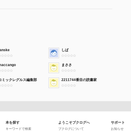
tanske
しば
maccango
まささ
コミックレグルス編集部
2211744番目の読書家
本を探す
ようこそブクログへ
サポート
キーワードで検索
ブクログについて
お知らせ