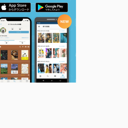
悠久の愚者アズリー
外れスキル「影が薄
悠久の愚者アズリー
の、賢者のすゝめ
い」を持つギルド職員
の、賢者のすゝめ
と、ポチの大冒険 3
が、実は伝説の暗殺者
と、ポチの大冒険 (4)
(アース・スター ...
4 (電撃コミッ...
荒木風羽
荒木風羽
荒木風羽