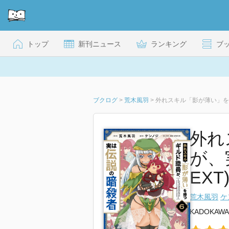
トップ
新刊ニュース
ランキング
ブ
ブクログ
>
荒木風羽
>
外れスキル「影が薄い」を
外れ
が、
EXT
荒木風羽
ケ
KADOKAWA