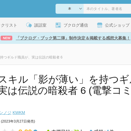
ックリスト
談話室
ブクログ通信
公式ショップ
「ブクログ・ブック第二弾」制作決定＆掲載する感想大募集！
NEW
持つギルド職員が、実は伝説の暗殺者 6
スキル「影が薄い」を持つギ
実は伝説の暗殺者 6 (電撃コ
)
ンノジ
KWKM
(2023年3月27日発売)