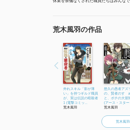
休業を余儀なくされた職員たちはみんなで
荒木風羽の作品
外れスキル「影が薄
悠久の愚者アズ
い」を持つギルド職員
の、賢者のすゝ
が、実は伝説の暗殺者
と、ポチの大冒険
1 (電撃コミッ...
(アース・スターコ
荒木風羽
荒木風羽
荒木風羽