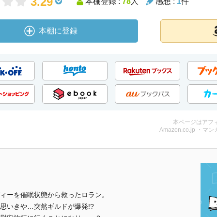
3.29
本棚登録 :
78
人
感想 :
1
件
本棚に登録
本ページはアフ
Amazon.co.jp ・マンガ
ィーを催眠状態から救ったロラン。
思いきや…突然ギルドが爆発!?