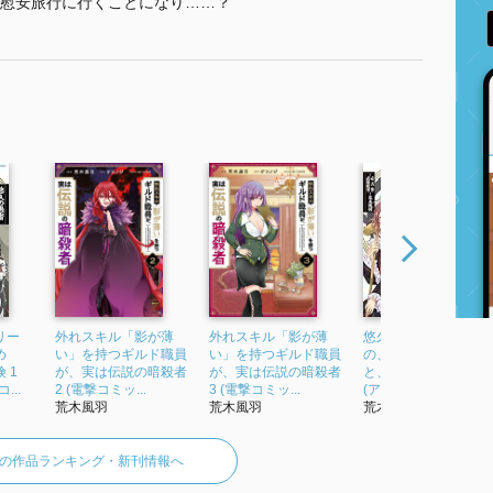
慰安旅行に行くことになり……？
リー
外れスキル「影が薄
外れスキル「影が薄
悠久の愚者アズリー
め
い」を持つギルド職員
い」を持つギルド職員
の、賢者のすゝめ
 1
が、実は伝説の暗殺者
が、実は伝説の暗殺者
と、ポチの大冒険 2
...
2 (電撃コミッ...
3 (電撃コミッ...
(アース・スターコ...
荒木風羽
荒木風羽
荒木風羽
の作品ランキング・新刊情報へ