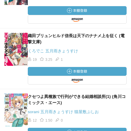
織田ブリュンヒルド信長は天下のナナメ上を征く (電
撃文庫)
くろでこ 五月雨きょうすけ
19
3.25
1
クセつよ異種族で行列ができる結婚相談所(1) (角川コ
ミックス・エース)
sorani 五月雨きょうすけ 猫屋敷ぷしお
12
1.50
0