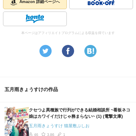
Amazon 詳細ページへ
本ページはアフィリエイトプログラムによる収益を得ています
五月雨きょうすけの作品
クセつよ異種族で行列ができる結婚相談所 ~看板ネコ
娘はカワイイだけじゃ務まらない~ (1) (電撃文庫)
五月雨きょうすけ 猫屋敷ぷしお
46
3.86
1