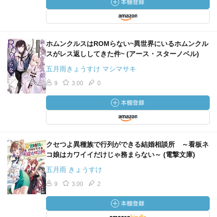
ホムンクルスはROMらない~異世界にいるホムンクル
スがレス返ししてきた件~ (アース・スターノベル)
五月雨きょうすけ マシマサキ
9
3.00
0
クセつよ異種族で行列ができる結婚相談所 ～看板ネ
コ娘はカワイイだけじゃ務まらない～ (電撃文庫)
五月雨 きょうすけ
9
3.00
2