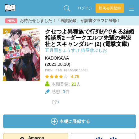
ログイン
新規会員登録
お待たせしました！「再読記録」が読書グラフに登場！
NEW
クセつよ異種族で行列ができる結婚
相談所2 ~ダークエルフ先輩の寿退
社とスキャンダル~ (2) (電撃文庫)
五月雨きょうすけ
猫屋敷ぷしお
KADOKAWA
(2023.08.10)
ISBN・EAN:
9784049150681
4.75
本棚登録:
21
人
感想:
1
件
本棚に登録する
Amazon