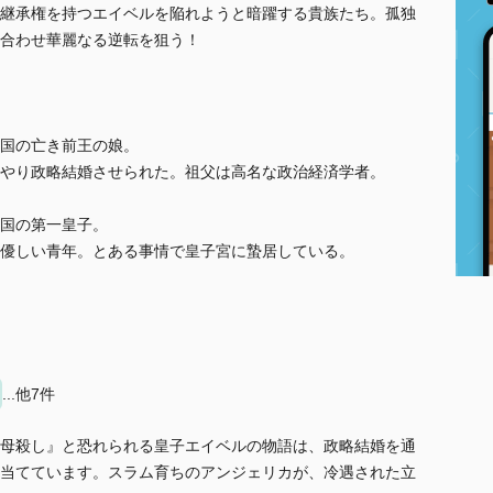
継承権を持つエイベルを陥れようと暗躍する貴族たち。孤独
合わせ華麗なる逆転を狙う！
国の亡き前王の娘。
やり政略結婚させられた。祖父は高名な政治経済学者。
国の第一皇子。
優しい青年。とある事情で皇子宮に蟄居している。
...他7件
母殺し』と恐れられる皇子エイベルの物語は、政略結婚を通
当てています。スラム育ちのアンジェリカが、冷遇された立