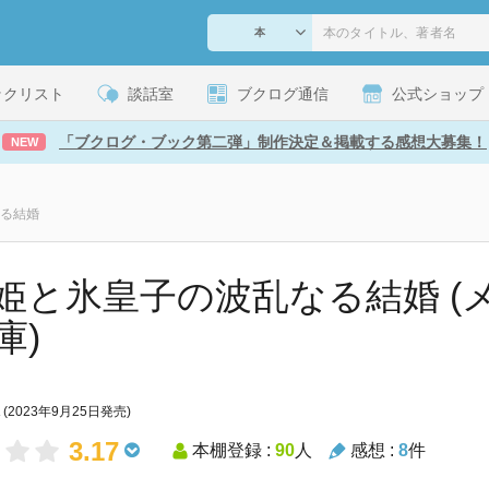
ックリスト
談話室
ブクログ通信
公式ショップ
「ブクログ・ブック第二弾」制作決定＆掲載する感想大募集！
NEW
る結婚
姫と氷皇子の波乱なる結婚 (
庫)
(2023年9月25日発売)
3.17
本棚登録 :
90
人
感想 :
8
件