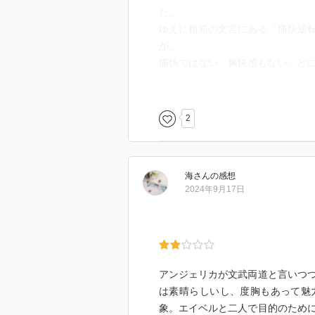
た。
ゆえに粗筋の文言にある「痛快逆
が。
痛快ではない、爽快感もない、と
それに、内容盛りだくさんなため
ることも。
2
列車の話まで出てきたときは、違
黒幕の正体には驚いたし、思って
て楽しめた部分もある一方で、分
海
さん
の感想
個人的にはもう少し展開を絞って
2024年9月17日
アンジェリカが文武両道と言いつ
は素晴らしいし、度胸もあって魅
象。エイベルと二人で目的のため