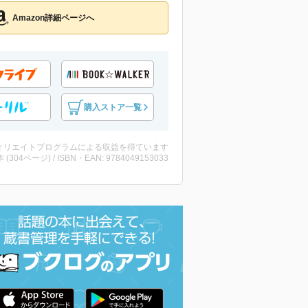
Amazon詳細ページへ
購入ストア一覧
ィリエイトプログラムによる収益を得ています
・本 (304ページ) / ISBN・EAN: 9784049153033