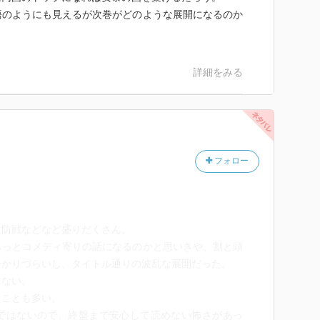
語のようにも見えるが次巻がどのような展開になるのか
詳細をみる
フォロー
攻防戦などなど盛りだくさん。
もっとコメディ寄りの話になるのかと思いきや、割と頭
分かりづらいし、タイトル通りの波乱な展開だった。
しない。
ることも多い。
ではないので、終盤まで安心して読めない怖さがあっ