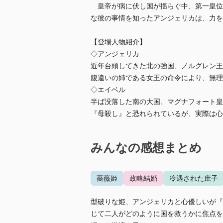
皇帝が病に伏し国が揺らぐ中、第一皇位
な彼の事情を知ったアンジェリカは、力を
【登場人物紹介】
◇アンジェリカ
近年台頭してきた北の強国、ノルグレン王
腹違いの姉である女王の命令により、無理
◇エイベル
半ば没落した南の大国、マグナフォート皇
『母殺し』と恐れられているが、実際は心
みんなの感想まとめ
薔薇姫
政略結婚
冷遇された庶子
型破りな姫、アンジェリカと心優しいが『
じて二人がどのように国を救うかに焦点を