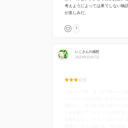
考えようによっては果てしない物
が楽しみだ。
7
いこ
さん
の感想
2023年10月7日
お茶会に狩猟、果ては列車内での
アンジェリカの口調とキャラから
脳戦だし、誰が敵で誰が味方かも
しかも案外アンジェリカが無双を
失敗もしたし、ハラハラさせられ
単純な「主人公強ええ」系の物語