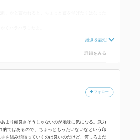
転劇」かと言われると、ちょっと首を傾げたくはなった
にかくハラハラしたよ。
、情報を整理しないといけないことも多く、こんがらが
詳細をみる
う世界観に来たのかと思ってしまうほど。
もみないキャラが味方になってくれたりと意外性もあっ
かりづらい部分も多いなと思った作品だった。
くれた方が分かりやすかったかも。
フォロー
つあまり頭良さそうじゃないのが地味に気になる。武力
力的ではあるので、ちょっともったいないなという印
に手を組み頑張っていくのは良いのだけど、何しろまだ