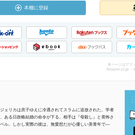
本棚に登録
本ページはアフ
Amazon.co.jp 
ジェリカは庶子ゆえに冷遇されてスラムに追放された。学者
、ある日政略結婚の命令が下る。相手は『母殺し』と畏怖さ
ベル。しかし実際の彼は、無愛想だが心優しい美青年で―