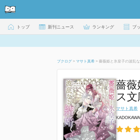
トップ
新刊ニュース
ランキング
ブ
ブクログ
>
マサト真希
>
薔薇姫と氷皇子の波乱な
薔薇
ス文
マサト真希
KADOKAWA