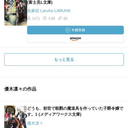
(富士見L文庫)
友麻碧 Laruha LARUHA
1471
3.88
88
もっと見る
優木凛々の作品
どうも、前世で殺戮の魔道具を作っていた子爵令嬢で
す。1 (メディアワークス文庫)
優木凛々