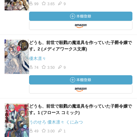
99
3.65
9
どうも、前世で殺戮の魔道具を作っていた子爵令嬢で
す。2 (メディアワークス文庫)
優木凛々
74
3.50
9
どうも、前世で殺戮の魔道具を作っていた子爵令嬢で
す。1 (フロース コミック)
うのせろ 優木凛々 くにみつ
49
3.00
1