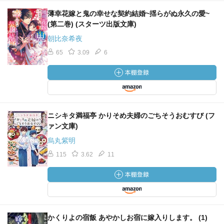
薄幸花嫁と鬼の幸せな契約結婚~揺らがぬ永久の愛~
(第二巻) (スターツ出版文庫)
朝比奈希夜
65
3.09
6
ニシキタ満福亭 かりそめ夫婦のごちそうおむすび (フ
ァン文庫)
烏丸紫明
115
3.62
11
かくりよの宿飯 あやかしお宿に嫁入りします。 (1)