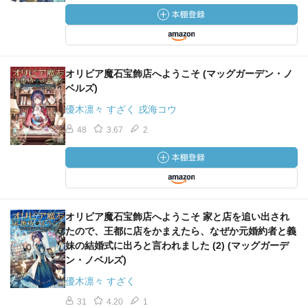
オリビア魔石宝飾店へようこそ (マッグガーデン・ノ
ベルズ)
優木凛々 すざく 戌海コウ
48
3.67
2
オリビア魔石宝飾店へようこそ 家と店を追い出され
たので、王都に店をかまえたら、なぜか元婚約者と義
妹の結婚式に出ろと言われました (2) (マッグガーデ
ン・ノベルズ)
優木凛々 すざく
31
4.20
1