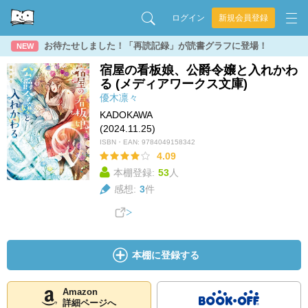
ログイン
新規会員登録
お待たせしました！「再読記録」が読書グラフに登場！
NEW
宿屋の看板娘、公爵令嬢と入れかわ
る (メディアワークス文庫)
優木凛々
KADOKAWA
(2024.11.25)
ISBN・EAN:
9784049158342
4.09
本棚登録:
53
人
感想:
3
件
本棚に登録する
Amazon
詳細ページへ