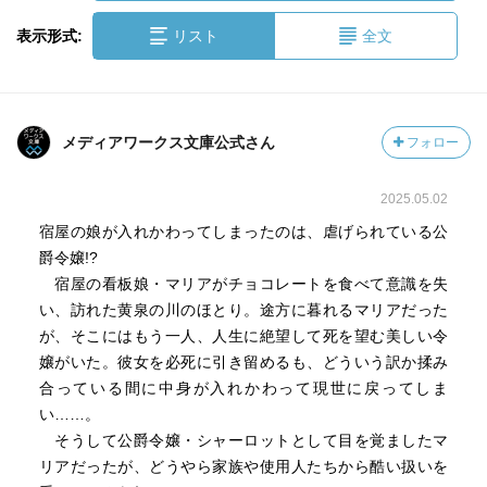
表示形式:
リスト
全文
メディアワークス文庫公式さん
フォロー
2025.05.02
宿屋の娘が入れかわってしまったのは、虐げられている公
爵令嬢!?
宿屋の看板娘・マリアがチョコレートを食べて意識を失
い、訪れた黄泉の川のほとり。途方に暮れるマリアだった
が、そこにはもう一人、人生に絶望して死を望む美しい令
嬢がいた。彼女を必死に引き留めるも、どういう訳か揉み
合っている間に中身が入れかわって現世に戻ってしま
い……。
そうして公爵令嬢・シャーロットとして目を覚ましたマ
リアだったが、どうやら家族や使用人たちから酷い扱いを