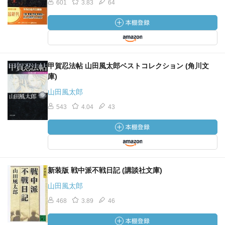
601
3.83
64
甲賀忍法帖 山田風太郎ベストコレクション (角川文
庫)
山田風太郎
543
4.04
43
新装版 戦中派不戦日記 (講談社文庫)
山田風太郎
468
3.89
46