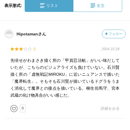
表示形式:
リスト
全文
Hipotamanさん
フォロー
3
2004.10.28
先頃せがわまさき描く所の「甲賀忍法帖」がいい味だして
いたが、こちらのビジュアライズも負けていない。石川賢
描く所の「虚無戦記MIROKU」に近いニュアンスで描いた
「魔界転生」。そもそも石川賢が描いているドグラをうま
く消化して魔界との接点を描いている。柳生但馬守、宮本
武蔵の化け物具合がいい感じだ。
0
詳細をみる