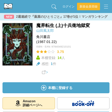
ログイン
新規会員登録
2週連続で『薬屋のひとりごと』17巻が1位！マンガランキング
NEW
魔界転生 (上)十兵衛地獄変
山田風太郎
角川書店
(1987.01.22)
ISBN・EAN:
9784049210101
3.75
本棚登録:
14
人
感想:
1
件
本棚に登録する
Amazon
詳細ページへ