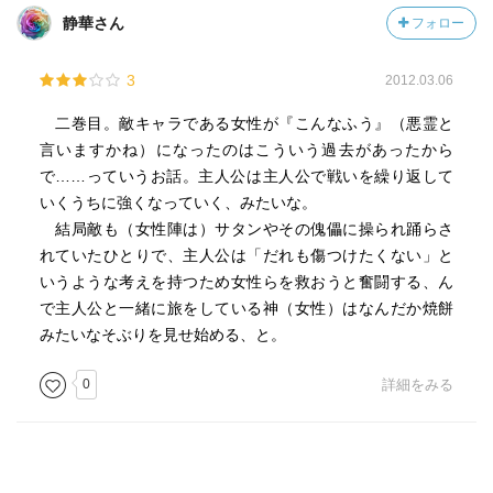
静華さん
フォロー
3
2012.03.06
二巻目。敵キャラである女性が『こんなふう』（悪霊と
言いますかね）になったのはこういう過去があったから
で……っていうお話。主人公は主人公で戦いを繰り返して
いくうちに強くなっていく、みたいな。
結局敵も（女性陣は）サタンやその傀儡に操られ踊らさ
れていたひとりで、主人公は「だれも傷つけたくない」と
いうような考えを持つため女性らを救おうと奮闘する、ん
で主人公と一緒に旅をしている神（女性）はなんだか焼餅
みたいなそぶりを見せ始める、と。
0
詳細をみる