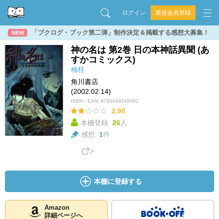
ログイン
新規会員登録
「ブクログ・ブック第二弾」制作決定＆掲載する感想大募集！
NEW
神の名は 第2巻 日の本神話異聞 (あ
すかコミックス)
楠桂
角川書店
(2002.02.14)
ISBN・EAN:
9784049248982
2.90
本棚登録:
26
人
感想:
1
件
本棚に登録する
Amazon
詳細ページへ