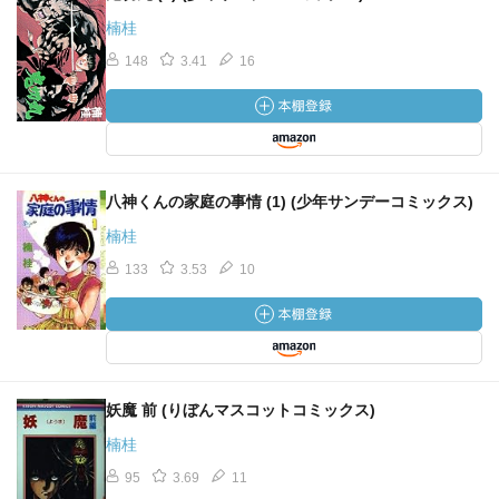
楠桂
148
3.41
16
八神くんの家庭の事情 (1) (少年サンデーコミックス)
楠桂
133
3.53
10
妖魔 前 (りぼんマスコットコミックス)
楠桂
95
3.69
11