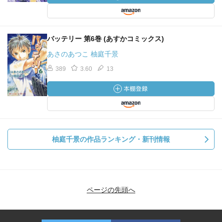
バッテリー 第6巻 (あすかコミックス)
あさのあつこ 柚庭千景
389
3.60
13
柚庭千景の作品ランキング・新刊情報
ページの先頭へ