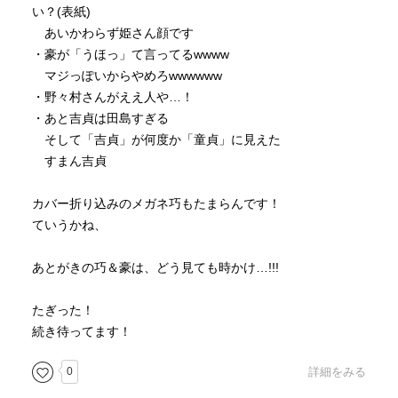
い？(表紙)
あいかわらず姫さん顔です
・豪が「うほっ」て言ってるwwww
マジっぽいからやめろwwwwww
・野々村さんがええ人や…！
・あと吉貞は田島すぎる
そして「吉貞」が何度か「童貞」に見えた
すまん吉貞
カバー折り込みのメガネ巧もたまらんです！
ていうかね、
あとがきの巧＆豪は、どう見ても時かけ…!!!
たぎった！
続き待ってます！
0
詳細をみる