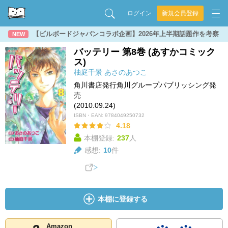
ログイン
新規会員登録
【ビルボードジャパンコラボ企画】2026年上半期話題作を考察
NEW
バッテリー 第8巻 (あすかコミック
ス)
柚庭千景
あさのあつこ
角川書店発行角川グループパブリッシング発
売
(2010.09.24)
ISBN・EAN:
9784049250732
4.18
本棚登録:
237
人
感想:
10
件
本棚に登録する
Amazon