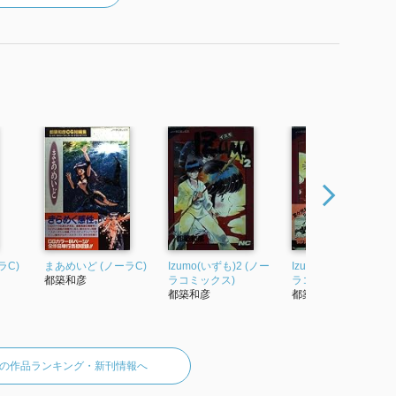
ーラC)
まあめいど (ノーラC)
Izumo(いずも)2 (ノー
Izumo(いずも)4 (ノー
都築和彦
ラコミックス)
ラコミックス)
都築和彦
都築和彦
の作品ランキング・新刊情報へ