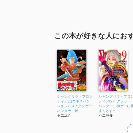
この本が好きな人にお
シャングリラ・フロン
シャングリラ・フロ
ティア(1)エキスパン
ティア(9) ~クソゲー
ションパス ~クソゲー
ハンター、神ゲーに
ハンター、神...
まんとす~ ...
不二涼介
不二涼介