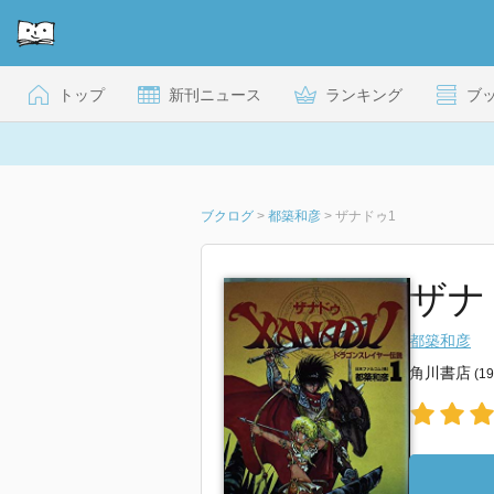
トップ
新刊ニュース
ランキング
ブ
ブクログ
>
都築和彦
>
ザナドゥ1
ザナ
都築和彦
角川書店
(1