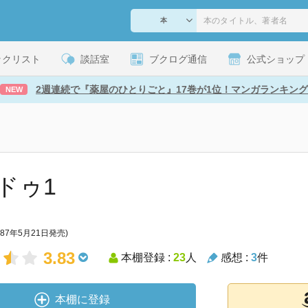
ックリスト
談話室
ブクログ通信
公式ショップ
2週連続で『薬屋のひとりごと』17巻が1位！マンガランキング
NEW
ドゥ1
987年5月21日発売)
3.83
本棚登録 :
23
人
感想 :
3
件
本棚に登録