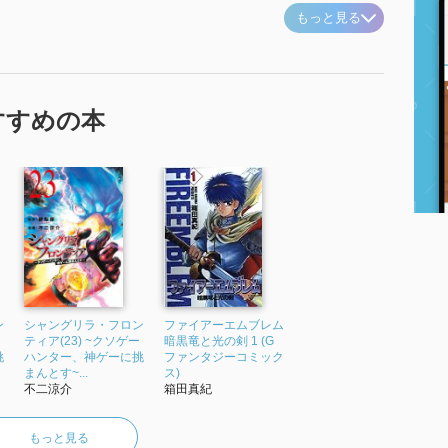
もっと見る
すすめの本
ン
シャングリラ・フロン
ファイアーエムブレム
ティア(23) ~クソゲー
暗黒竜と光の剣 1 (G
挑
ハンター、神ゲーに挑
ファンタジーコミック
まんとす~...
ス)
不二涼介
箱田真紀
もっと見る