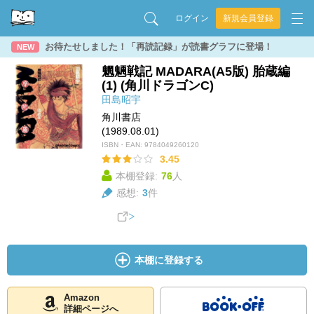
ログイン
新規会員登録
お待たせしました！「再読記録」が読書グラフに登場！
NEW
魍魎戦記 MADARA(A5版) 胎蔵編
(1) (角川ドラゴンC)
田島昭宇
角川書店
(1989.08.01)
ISBN・EAN:
9784049260120
3.45
本棚登録:
76
人
感想:
3
件
本棚に登録する
Amazon
詳細ページへ