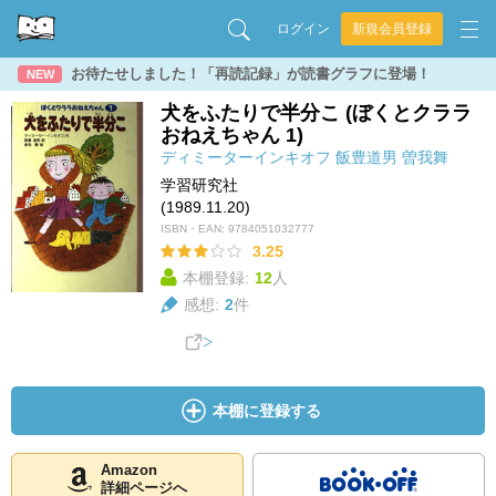
ログイン
新規会員登録
お待たせしました！「再読記録」が読書グラフに登場！
NEW
犬をふたりで半分こ (ぼくとクララ
おねえちゃん 1)
ディミーターインキオフ
飯豊道男
曽我舞
学習研究社
(1989.11.20)
ISBN・EAN:
9784051032777
3.25
本棚登録:
12
人
感想:
2
件
本棚に登録する
Amazon
詳細ページへ