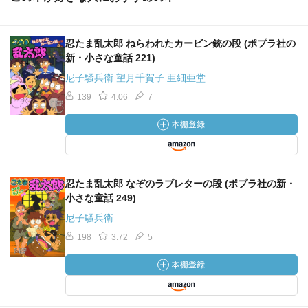
忍たま乱太郎 ねらわれたカービン銃の段 (ポプラ社の
新・小さな童話 221)
尼子騒兵衛 望月千賀子 亜細亜堂
139
4.06
7
忍たま乱太郎 なぞのラブレターの段 (ポプラ社の新・
小さな童話 249)
尼子騒兵衛
198
3.72
5