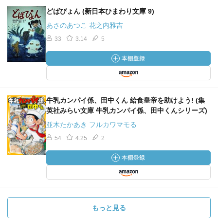
どばぴょん (新日本ひまわり文庫 9)
あさのあつこ 花之内雅吉
33
3.14
5
牛乳カンパイ係、田中くん 給食皇帝を助けよう! (集
英社みらい文庫 牛乳カンパイ係、田中くんシリーズ)
並木たかあき フルカワマモる
54
4.25
2
もっと見る