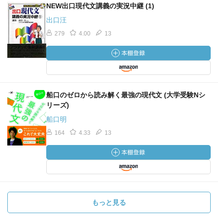
NEW出口現代文講義の実況中継 (1)
出口汪
279
4.00
13
船口のゼロから読み解く最強の現代文 (大学受験Nシ
リーズ)
船口明
164
4.33
13
もっと見る