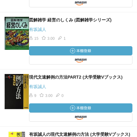
図解雑学 経営のしくみ (図解雑学シリーズ)
有坂誠人
15
3.00
1
現代文速解例の方法PART2 (大学受験Vブックス)
有坂誠人
9
3.00
0
有坂誠人の現代文速解例の方法 (大学受験Vブックス)