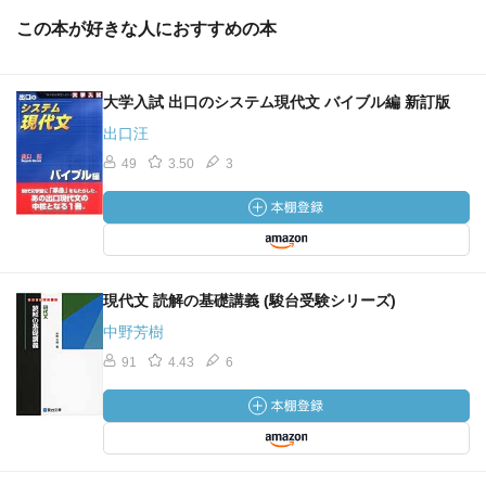
この本が好きな人におすすめの本
大学入試 出口のシステム現代文 バイブル編 新訂版
出口汪
49
3.50
3
現代文 読解の基礎講義 (駿台受験シリーズ)
中野芳樹
91
4.43
6