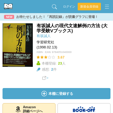
ログイン
新規会員登録
お待たせしました！「再読記録」が読書グラフに登場！
NEW
有坂誠人の現代文速解例の方法 (大
学受験Vブックス)
有坂誠人
学習研究社
(1998.02.13)
ISBN・EAN:
9784051040000
3.67
本棚登録:
23
人
感想:
2
件
本棚に登録する
Amazon
詳細ページへ