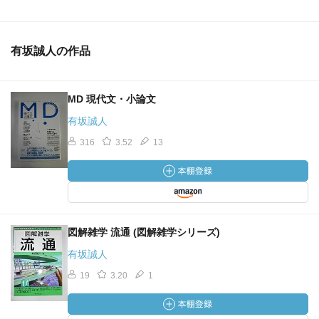
有坂誠人の作品
MD 現代文・小論文
有坂誠人
316
3.52
13
図解雑学 流通 (図解雑学シリーズ)
有坂誠人
19
3.20
1