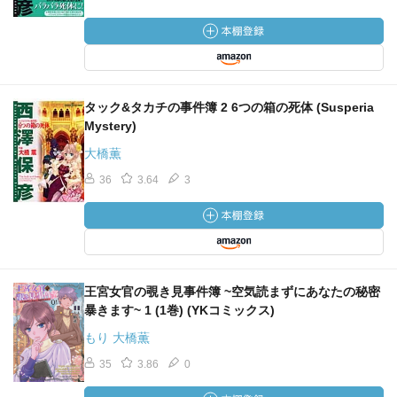
タック&タカチの事件簿 2 6つの箱の死体 (Susperia
Mystery)
大橋薫
36
3.64
3
王宮女官の覗き見事件簿 ~空気読まずにあなたの秘密
暴きます~ 1 (1巻) (YKコミックス)
もり 大橋薫
35
3.86
0