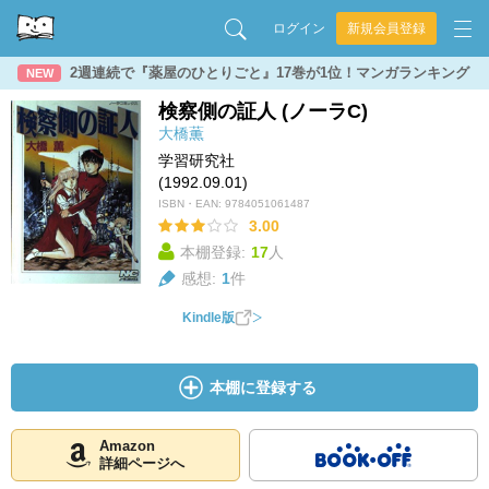
ログイン
新規会員登録
2週連続で『薬屋のひとりごと』17巻が1位！マンガランキング
NEW
検察側の証人 (ノーラC)
大橋薫
学習研究社
(1992.09.01)
ISBN・EAN:
9784051061487
3.00
本棚登録:
17
人
感想:
1
件
Kindle版
本棚に登録する
Amazon
詳細ページへ