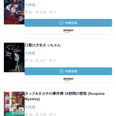
大橋薫
50
4.44
5
口裂け少女さっちゃん
大橋薫
43
3.17
4
タック&タカチの事件簿 16秒間の密室 (Susperia
Mystery)
大橋薫
38
3.50
6