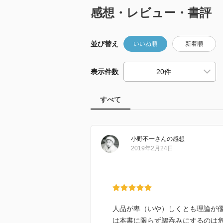
感想・レビュー・書評
並び替え
いいね順
新着順
表示件数
すべて
小野不一
さん
の感想
2019年2月24日
人品が卑（いや）しくとも理論が
は本書に限らず鵜呑みにするのは