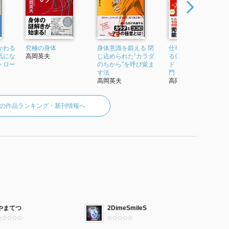
かわる
究極の身体
身体意識を鍛える 閉
仕事力が倍増する“ゆ
気にな
高岡英夫
じ込められた“カラダ
る体操”超基本9メソ
トロー
のちから”を呼び覚ま
ド 「身体経営術」入
す法
門
高岡英夫
高岡英夫
の作品ランキング・新刊情報へ
やまてつ
2DimeSmileS