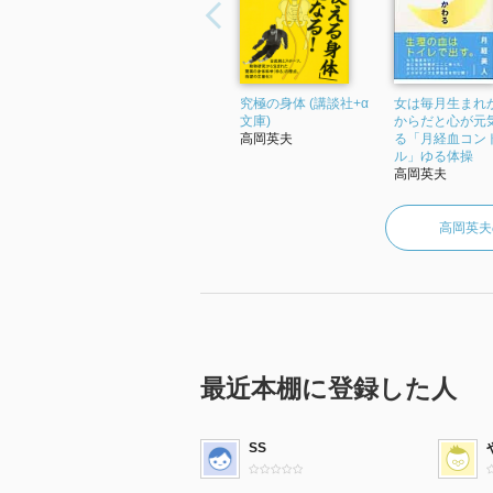
究極の身体 (講談社+α
女は毎月生まれ
文庫)
からだと心が元
高岡英夫
る「月経血コン
ル」ゆる体操
高岡英夫
高岡英夫
最近本棚に登録した人
SS