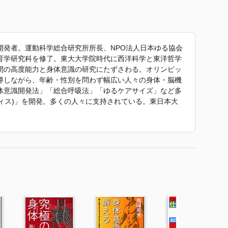
開発者。運動科学総合研究所所長、NPO法人日本ゆる協会
育学研究科を修了。東大大学院時代に西洋科学と東洋哲学
間の高度能力と身体意識の研究にたずさわる。オリンピッ
導しながら、年齢・性別を問わず幅広い人々の身体・脳機
体意識開発法」「総合呼吸法」「ゆるケアサイズ」など多
ラクティス)」を開発。多くの人々に支持されている。東日本大
ロジェクトを指揮し、自らも被災地で指導に取り組む。 著
ンスは上がる!』『キレッキレ股関節でパフォーマンスは上
(小社)、『究極の身体』(講談社)、『サッカー球軸トレー
れる計画』(世界文化社)、『脳と体の疲れを取って健康に
ど、100冊を超える。
で、パフォーマンスが上がる！』 で使われていた紹介文から