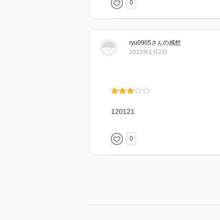
0
ryu0905
さん
の感想
2013年1月2日
120121
0