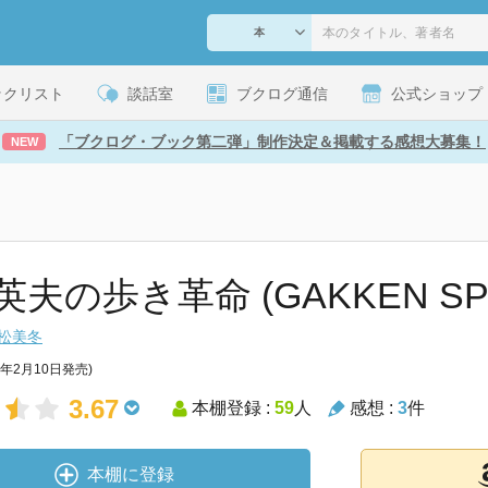
ックリスト
談話室
ブクログ通信
公式ショップ
「ブクログ・ブック第二弾」制作決定＆掲載する感想大募集！
NEW
夫の歩き革命 (GAKKEN SPO
松美冬
4年2月10日発売)
3.67
本棚登録 :
59
人
感想 :
3
件
本棚に登録