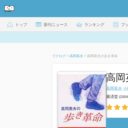
トップ
新刊ニュース
ランキング
ブ
ブクログ
>
高岡英夫
>
高岡英夫の歩き革命
高岡英
高岡英夫
小
廣済堂
(200