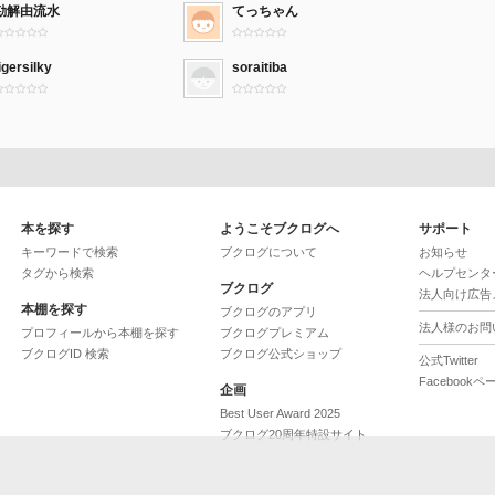
勘解由流水
てっちゃん
igersilky
soraitiba
本を探す
ようこそブクログへ
サポート
キーワードで検索
ブクログについて
お知らせ
タグから検索
ヘルプセンタ
ブクログ
法人向け広告
本棚を探す
ブクログのアプリ
法人様のお問
プロフィールから本棚を探す
ブクログプレミアム
ブクログID 検索
ブクログ公式ショップ
公式Twitter
Facebookペ
企画
Best User Award 2025
ブクログ20周年特設サイト