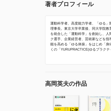
著者プロフィール
運動科学者、高度能力学者、「ゆる」
理事長。東京大学卒業後、同大学院教
を統合した「運動科学」を創始し、人
ク選手、企業経営者、芸術家などを指
能を高める「ゆる体操」をはじめ「身
くの「YURUPRACTICE(ゆるプ
震災後は復興支援のため、ゆる体操プ
書は、『肩甲骨が立てば、パフォーマ
がる!』『高岡式超最強の疲労回復法』
ニング 日本サッカー本気で世界一にな
なる決定版 ゆる体操』(PHP研究所)な
高岡英夫の作品
「2022年 『内転筋軸トレーニング
引用しています。」