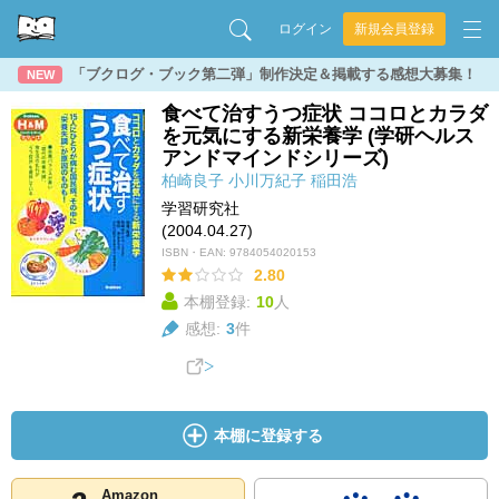
ログイン
新規会員登録
「ブクログ・ブック第二弾」制作決定＆掲載する感想大募集！
NEW
食べて治すうつ症状 ココロとカラダ
を元気にする新栄養学 (学研ヘルス
アンドマインドシリーズ)
柏崎良子
小川万紀子
稲田浩
学習研究社
(2004.04.27)
ISBN・EAN:
9784054020153
2.80
本棚登録:
10
人
感想:
3
件
本棚に登録する
Amazon