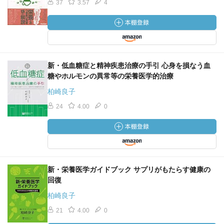
37
3.57
4
新・低血糖症と精神疾患治療の手引 心身を損なう血
糖やホルモンの異常等の栄養医学的治療
柏崎良子
24
4.00
0
新・栄養医学ガイドブック サプリがもたらす健康の
回復
柏崎良子
21
4.00
0