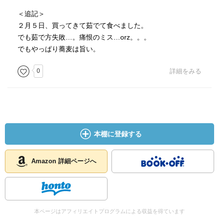
ばに塗りたくっても、食べにくいだけだった。
＜追記＞
わさびは箸やすめにときどき嘗める。やってみたら、たし
２月５日、買ってきて茹でて食べました。
かにこれは悪くない。そばつゆは結構甘いので、何口か食
でも茹で方失敗…。痛恨のミス…orz。。。
べると舌がだれる。それを回復する。それと、蕎麦湯の味
でもやっぱり蕎麦は旨い。
がまっとうになる。
0
詳細をみる
ということで、まあ、機会があったら名店もいいけど、そ
れは60過ぎてからの楽しみに取っておきますわ。
本棚に登録する
Amazon 詳細ページへ
本ページはアフィリエイトプログラムによる収益を得ています