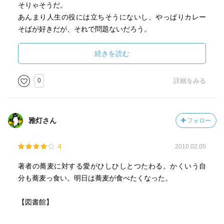
そりゃそうだ。
あんまり人生の役には立ちそうにないし、やっぱりカレー
そばが好きだが、それで問題ないだろう。
でも、発見というか、読んで納得したことも。
続きを読む
・立ち食いそばでもうまいものは結構うまい
0
詳細をみる
そう思ってたんだ。
・昔のそばのつけつゆは辛かったので1/3ぐらい。甘いのだ
雅灯さん
フォロー
ったらどっぷりつけたらいい。
なるほど。納得。
4
2010.02.05
・わさびはつゆに溶かしこむのではなく、箸やすめに嘗め
著者の蕎麦に対する愛がひしひしとつたわる。かくいう自
る
分も蕎麦っ食い。明日は蕎麦が食べたくなった。
これは目からうろこ。今までとかしこんでは「なにか変じ
ゃないか？」と思っていた。だいいち蕎麦湯を飲むときに
【図書館】
「ホットわさび」になって、まずいと思ってた。
じゃあ美味しんぼ流の刺身の食べ方ってんで溶かさずにそ