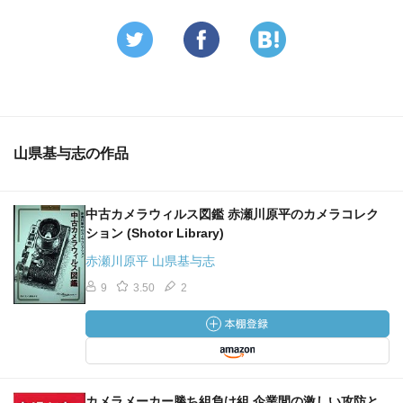
山県基与志の作品
中古カメラウィルス図鑑 赤瀬川原平のカメラコレク
ション (Shotor Library)
赤瀬川原平 山県基与志
9
3.50
2
カメラメーカー勝ち組負け組 企業間の激しい攻防と