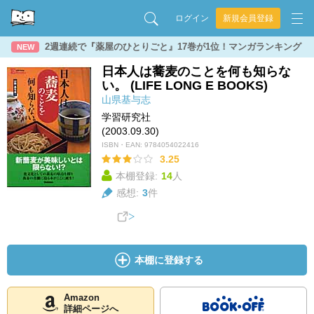
ログイン
新規会員登録
2週連続で『薬屋のひとりごと』17巻が1位！マンガランキング
NEW
日本人は蕎麦のことを何も知らな
い。 (LIFE LONG E BOOKS)
山県基与志
学習研究社
(2003.09.30)
ISBN・EAN:
9784054022416
3.25
本棚登録:
14
人
感想:
3
件
本棚に登録する
Amazon
詳細ページへ