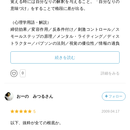
覚える時には自分なりの解釈を与えること。「自分なりの
意味づけ」をすることで格段に差が出る。
（心理学用語・解説）
締切効果／変容作用／反条件付け／刺激コントロール／ス
モールステップの原理／メンタル・ライティング／ディス
トラクター／パブソンの法則／視覚の優位性／情報の過負
荷／系列位置効果／イラスト効果／波及効果／セルフ・フ
ィードバック／自己期待／観察学習効果／モデリング効果
続きを読む
／維持リハーサル／精緻化リハーサル／ＰＡＬ／アイロニ
ック（皮肉）効果／
0
詳細をみる
■感想
おーの みつるさん
フォロー
学びは沢山あったのですが、特に大事なポイントを二つ学
びに記載。内藤氏の著書は心理学用語の解説が、その裏付
5
2009.04.17
けとして分かり易く書かれているので心理学に興味のある
私には助かります。
以下、抜粋が全ての根底か。
内容としては、ちょっとしたテクニックがあれば物事に取