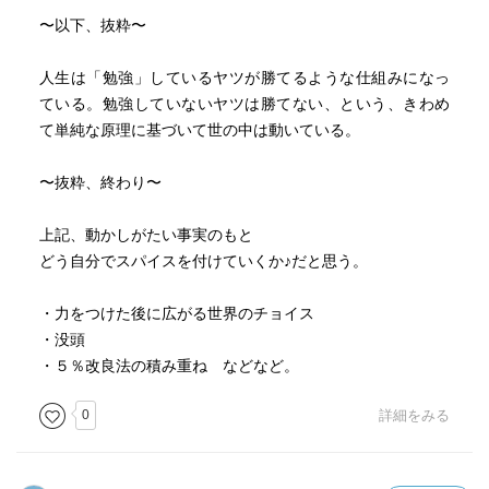
り組むその効果はかなり違ってくるし効率も良い、という
〜以下、抜粋〜
ことです。心理学で得られたデータを基に、内藤氏らしい
提案・解釈の数々で楽しく読みました。
人生は「勉強」しているヤツが勝てるような仕組みになっ
ている。勉強していないヤツは勝てない、という、きわめ
て単純な原理に基づいて世の中は動いている。
〜抜粋、終わり〜
上記、動かしがたい事実のもと
どう自分でスパイスを付けていくか♪だと思う。
・力をつけた後に広がる世界のチョイス
・没頭
・５％改良法の積み重ね などなど。
0
詳細をみる