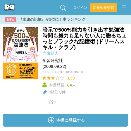
ログイン
新規会員登録
『永遠の記憶』が1位に！本ランキング
NEW
暗示で500%能力を引き出す勉強法
時間も努力も足りない人に贈るちょ
っとブラックな記憶術 (ドリームス
キル・クラブ)
内藤誼人
学習研究社
(2008.09.22)
ISBN・EAN:
9784054038950
3.33
本棚登録:
64
人
感想:
9
件
本棚に登録する