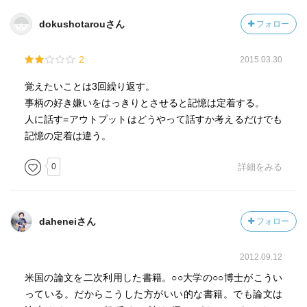
dokushotarouさん
フォロー
2
2015.03.30
覚えたいことは3回繰り返す。
事柄の好き嫌いをはっきりとさせると記憶は定着する。
人に話す=アウトプットはどうやって話すか考えるだけでも
記憶の定着は違う。
0
詳細をみる
daheneiさん
フォロー
2012.09.12
米国の論文を二次利用した書籍。○○大学の○○博士がこうい
っている。だからこうした方がいい的な書籍。でも論文は