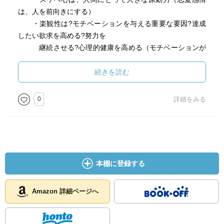
は、人を前向きにする）
・楽観性は?モチベーションを与える重要な要因?達成
したい欲求を高める?努力を
継続させる?心理的健康を高める（モチベーションが
高い人ほど、得点も高い）
・学習意欲の高さを決める最も重要な要因一位は、
続きを読む
『不安がないこと』。安心して、楽し
く生活できてこそ、積極性が生まれ、学習意欲が高
0
詳細をみる
まる
・『忘れてもいいや』と思えば、かえって忘れな
い！：アイロニック（皮肉）効果で、言わ
れたことと『逆さま』の内容が実現してしまう心理
現象
本棚に登録する
★ウガンダの感想
仕事ができる人は、必ず勉強している。たくさんの本を
Amazon 詳細ページへ
読み、たくさん学んでいる。だから
仕事もうまくいきます。そこには、秘密のトリックは存在