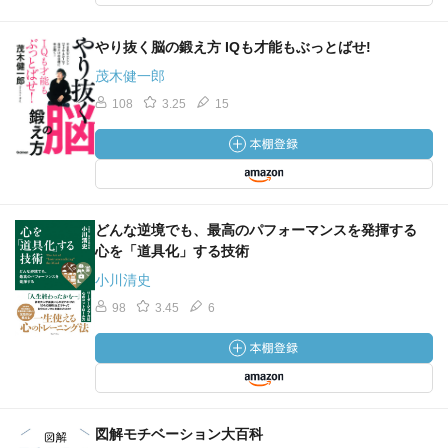
どの分野でも専門家になることができる）
・覚えたいことは、その場で3回繰り返す。
やり抜く脳の鍛え方 IQも才能もぶっとばせ!
茂木健一郎
★BookCrossingしたい度
108
3.25
15
『★★★☆☆』
★関連本・紹介されてる本
どんな逆境でも、最高のパフォーマンスを発揮する
心を「道具化」する技術
小川清史
98
3.45
6
図解モチベーション大百科