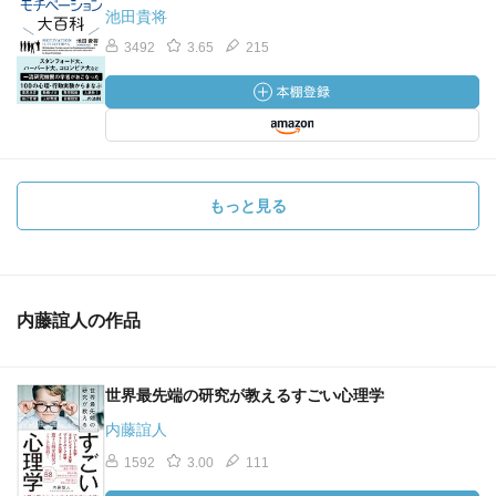
池田貴将
3492
3.65
215
もっと見る
内藤誼人の作品
世界最先端の研究が教えるすごい心理学
内藤誼人
1592
3.00
111