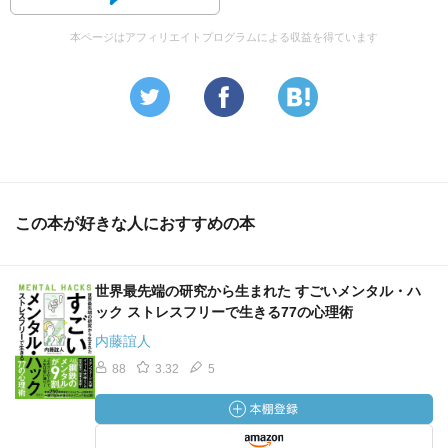
しません。やったもん勝ちです！！
本ページはアフィリエイトプログラムによる収益を得ています
★一言で言うなら
『毎日楽しく勉強しよう！！』
★ＯＵＴＰＵＴ
・集中力が切れた場合は、自然（写真でも可）をぼん
やりと眺める。眠くなると寝るか、
ペパーミントティーを飲む
この本が好きな人におすすめの本
・記憶するときは自分で考え、意味付けをする！意味
がわかる事柄は、いったん記憶
すれば記憶保持率は60％までしか低下しない。しか
世界最先端の研究から生まれた すごいメンタル・ハ
し、意味不明の事柄は、記憶
ック ストレスフリーで生きる77の心理術
保持率が30％まで下がる。意味不明を記憶するのは
内藤誼人
困難
・ニコニコ笑いながら記憶する。楽しく覚えたものほ
88
3.32
5
ど、記憶の定着は高い
・一日一時間必ず勉強する：パブソンの法則（一日一
時間の勉強を一年間継続すれば、