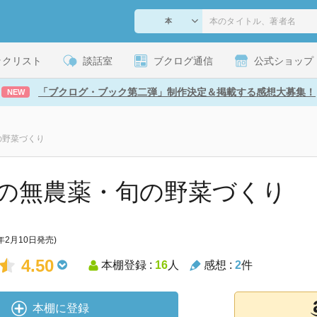
ックリスト
談話室
ブクログ通信
公式ショップ
「ブクログ・ブック第二弾」制作決定＆掲載する感想大募集！
NEW
の野菜づくり
の無農薬・旬の野菜づくり
9年2月10日発売)
4.50
本棚登録 :
16
人
感想 :
2
件
本棚に登録