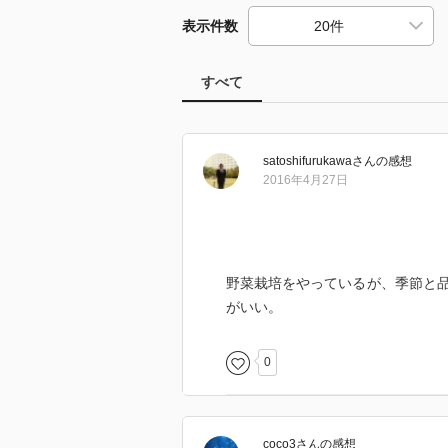
表示件数
すべて
satoshifurukawa
さん
の感想
2016年4月27日
野菜栽培をやっているが、季節と
がいい。
0
coco3
さん
の感想