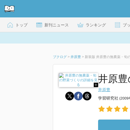
トップ
新刊ニュース
ランキング
ブ
ブクログ
>
井原豊
>
新装版 井原豊の無農薬・旬
井原豊
井原豊
学習研究社
(200