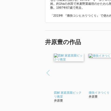
姓。約1haの水田で米麦野菜栽培のかたわ
数。1997年67歳で死去。
「2019年 『痛快コシヒカリつくり』 で使
井原豊の作品
図解 家庭菜園ビック
痛快イネつくり
リ教室
井原豊
井原豊