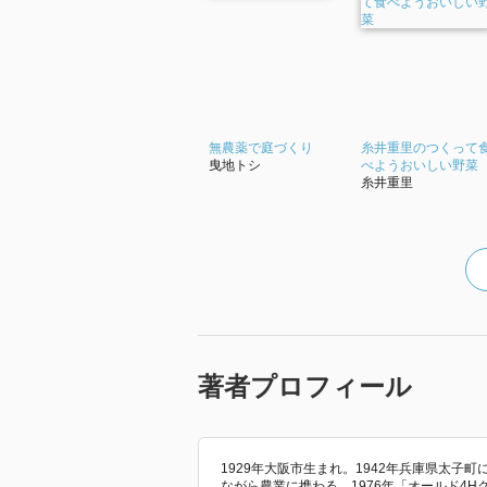
無農薬で庭づくり
糸井重里のつくって
曳地トシ
べようおいしい野菜
糸井重里
著者プロフィール
1929年大阪市生まれ。1942年兵庫県太
ながら農業に携わる。1976年「オールド4H