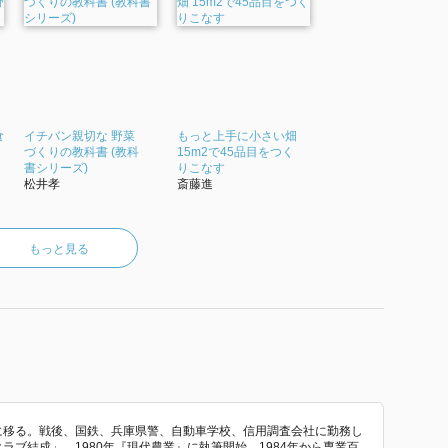
食
イチバン親切な 野菜
もっと上手に小さい畑
づくりの教科書 (教科
15m2で45品目をつく
書シリーズ)
りこなす
松井孝
斎藤進
もっと見る
子町に移る。戦後、国鉄、兵庫県警、自動車学校、信用調査会社に勤務し
クラブ結成」。1980年『現代農業』に執筆開始。1984年から専業百